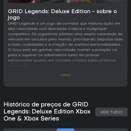
GRID Legends: Deluxe Edition - sobre o
jogo
GRID Legends é um jogo de corridas que mistura ação em
alta velocidade com liberdade criativa e multiplayer
competitivo. Os jogadores pilotam uma ampla variedade de
veículos em circuitos pelo mundo, priorizando disputas lado
a lado, rivalidades e a criação de eventos personalizados.
O foco está em ganhar velocidade, manter a posição na
pista e superar os adversários tanto em provas
estruturadas quanto em corridas criadas pelos próprios
jogadores.
+Mais
Jogabilidade
O modelo de condução valoriza respostas precisas aos
comandos, mantendo acessibilidade para diferentes níveis
de habilidade. É possível escolher entre categorias como
carros de turismo, monopostos, veículos elétricos,
Histórico de preços de GRID
caminhões de estádio e especialistas em drift. Cada tipo de
carro tem comportamento próprio, com ajustes de
Legends: Deluxe Edition Xbox
VER TUDO
configuração que permitem adaptar o desempenho a
One & Xbox Series
pistas e condições específicas. Os circuitos incluem
traçados reais como Brands Hatch e Indianapolis, além de
ruas em cidades como Londres, San Francisco, Paris e