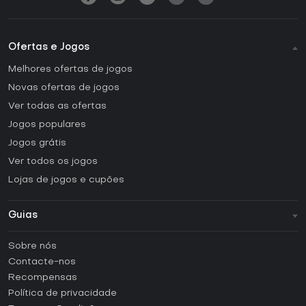
Ofertas e Jogos
Melhores ofertas de jogos
Novas ofertas de jogos
Ver todas as ofertas
Jogos populares
Jogos grátis
Ver todos os jogos
Lojas de jogos e cupões
Guias
FAQ
Sobre nós
Guias e tutoriais
Contacte-nos
Como ativar uma CD Key Steam?
Recompensas
Como ativar uma CD Key Epic Games?
Política de privacidade