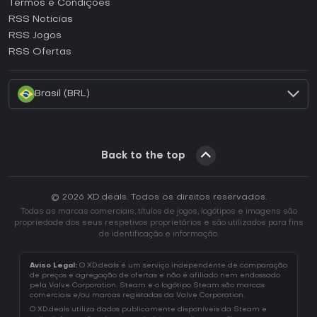
Termos e Condições
Como ativar uma CD Key GOG?
RSS Noticias
Como ativar uma CD Key Ubisoft Connect?
RSS Jogos
Como ativar uma CD Key EA App?
RSS Ofertas
Como ativar uma CD Key Battle.net?
Brasil (BRL)
Back to the top
© 2026 XD.deals. Todos os direitos reservados.
Todas as marcas comerciais, títulos de jogos, logótipos e imagens são
propriedade dos seus respetivos proprietários e são utilizados para fins
de identificação e informação.
Aviso Legal:
O XD.deals é um serviço independente de comparação
de preços e agregação de ofertas e não é afiliado nem endossado
pela Valve Corporation. Steam e o logótipo Steam são marcas
comerciais e/ou marcas registadas da Valve Corporation.
O XD.deals utiliza dados publicamente disponíveis da Steam e