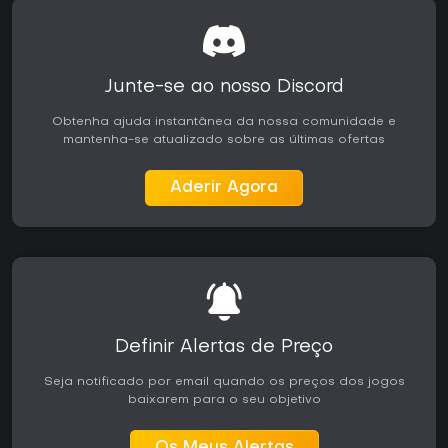
públicos.
A progressão é compartilhada entre o modo single-player e
o multiplayer, unindo desbloqueios e desafios. Os
jogadores podem revisitar pistas e eventos favoritos,
Junte-se ao nosso Discord
aprimorando estratégias contra adversários humanos ou IA.
O destaque continua sendo a consistência de desempenho
Obtenha ajuda instantânea da nossa comunidade e
e a adaptação a diferentes configurações de carro em
mantenha-se atualizado sobre as últimas ofertas
sessões mais longas.
Vale a pena jogar?
Aderir Agora
GRID Legends é indicado para quem busca corridas com
viés arcade, forte foco em personalização e construção de
rivalidades. A combinação de modo história, extensa
carreira e criador de corridas flexível oferece boa
profundidade tanto para sessões solo quanto em grupo.
Os elogios mais comuns vão para a dirigibilidade
satisfatória, a apresentação visual de pistas e carros, e o
valor de replay proporcionado por confrontos únicos.
Definir Alertas de Preço
Quem procura uma experiência automobilística que
equilibre acessibilidade e competitividade encontra um
Seja notificado por email quando os preços dos jogos
pacote recompensador, especialmente no Xbox, onde os
baixarem para o seu objetivo
modos de desempenho garantem fluidez. O jogo continua
sendo uma escolha sólida para fãs de formatos variados
de corrida, sem necessidade de conteúdo sazonal