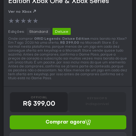
Edition Xbox One & Xbox Series
Ver no Xbox
★
★
★
★
★
Edições:
Standard
Deluxe
Onde comprar
GRID Legends: Deluxe Edition
mais barato na Xbox?
Em 7 ago. 2026 há uma oferta,
R$ 399,00
na Microsoft Store. É o
normal nesta plataforma, porque menos de um jogo em cada dez
consegue oferta em keyshop e a Microsoft Store vende quase tudo
sozinha. Antes de comprares, confirma o Game Pass, porque a
preços de consola a subscrição sai muitas vezes mais barata do que
um único título. É um pacote, por isso inclui mais do que um elemento.
Antes de comprares, confirma se já tens parte do conteúdo, porque
os pacotes não o descontam. Na Xbox menos de um jogo em cada dez
tem oferta em keyshop, por isso antes de comprares confirma se o
título está no Game Pass.
OFFICIAL
KEYSHOPS
R$ 399,00
Indisponível
Comprar agora