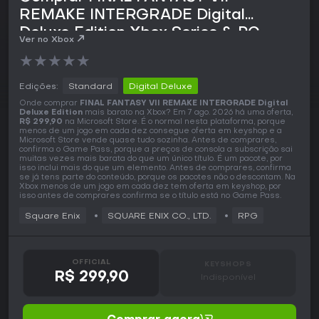
REMAKE INTERGRADE Digital
Deluxe Edition Xbox Series & PC
Ver no Xbox
★
★
★
★
★
Edições:
Standard
Digital Deluxe
Onde comprar
FINAL FANTASY VII REMAKE INTERGRADE Digital
Deluxe Edition
mais barato na Xbox? Em 7 ago. 2026 há uma oferta,
R$ 299,90
na Microsoft Store. É o normal nesta plataforma, porque
menos de um jogo em cada dez consegue oferta em keyshop e a
Microsoft Store vende quase tudo sozinha. Antes de comprares,
confirma o Game Pass, porque a preços de consola a subscrição sai
muitas vezes mais barata do que um único título. É um pacote, por
isso inclui mais do que um elemento. Antes de comprares, confirma
se já tens parte do conteúdo, porque os pacotes não o descontam. Na
Xbox menos de um jogo em cada dez tem oferta em keyshop, por
isso antes de comprares confirma se o título está no Game Pass.
Square Enix
SQUARE ENIX CO., LTD.
RPG
OFFICIAL
KEYSHOPS
R$ 299,90
Indisponível