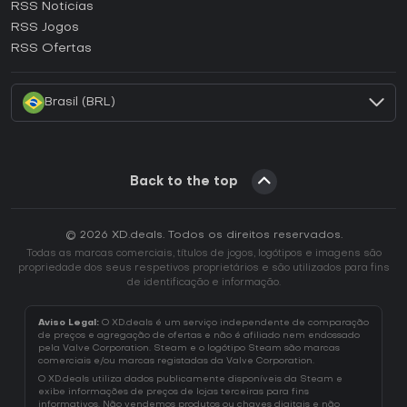
RSS Noticias
Como ativar uma CD Key Ubisoft Connect?
RSS Jogos
Como ativar uma CD Key EA App?
RSS Ofertas
Como ativar uma CD Key Battle.net?
Brasil (BRL)
Back to the top
© 2026 XD.deals. Todos os direitos reservados.
Todas as marcas comerciais, títulos de jogos, logótipos e imagens são
propriedade dos seus respetivos proprietários e são utilizados para fins
de identificação e informação.
Aviso Legal:
O XD.deals é um serviço independente de comparação
de preços e agregação de ofertas e não é afiliado nem endossado
pela Valve Corporation. Steam e o logótipo Steam são marcas
comerciais e/ou marcas registadas da Valve Corporation.
O XD.deals utiliza dados publicamente disponíveis da Steam e
exibe informações de preços de lojas terceiras para fins
informativos. Não vendemos produtos ou chaves digitais e não