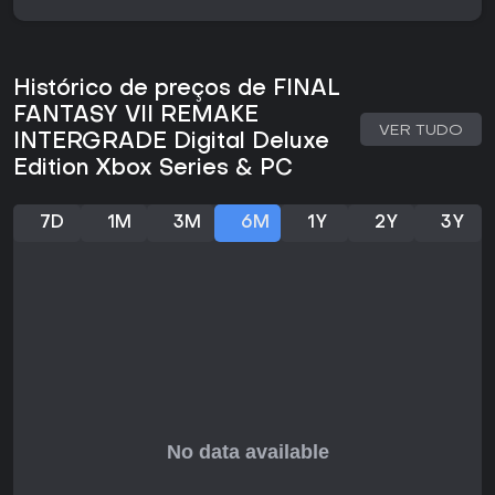
enquanto acumula o medidor Active Time Battle para liberar
habilidades, magias e itens poderosos. É possível trocar de
personagem no meio da luta para explorar fraquezas
inimigas e montar combos.
Histórico de preços de FINAL
FANTASY VII REMAKE
Fora dos combates, a exploração ganha destaque: os
VER TUDO
jogadores percorrem os cenários detalhados de Midgar,
INTERGRADE Digital Deluxe
realizam missões secundárias e coletam recursos. O
Edition Xbox Series & PC
sistema de materia permite equipar orbes nos personagens
para personalizar habilidades, como magias de fogo ou
cura, enriquecendo o progresso. Os encontros exigem
7D
1M
3M
6M
1Y
2Y
3Y
reflexos rápidos e planejamento, principalmente nos chefes,
que testam a sinergia do grupo.
Modos de Jogo
O título oferece uma campanha principal dividida em
capítulos, além de um episódio extra protagonizado por
Yuffie Kisaragi. Esse episódio traz mecânicas próprias,
adaptadas ao estilo ágil da personagem, com foco em
furtividade e ataques à distância.
Após terminar a história, o modo Difícil fica disponível,
aumentando o desafio ao limitar o uso de itens e tornar os
inimigos mais agressivos, exigindo domínio do sistema de