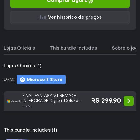
Comprar agora
Ver histórico de preços
Lojas Oficiais
This bundle includes
Sobre o jog
Lojas Oficiais (1)
DRM:
Microsoft Store
FINAL FANTASY VII REMAKE
R$ 299,90
INTERGRADE Digital Deluxe
Edition
há 6d
This bundle includes (1)