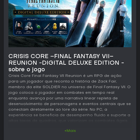
CRISIS CORE –FINAL FANTASY VII–
REUNION -DIGITAL DELUXE EDITION -
sobre o jogo
Crisis Core Final Fantasy VII Reunion é um RPG de ação
para um jogador que reconta a história de Zack Fair,
membro da elite SOLDIER no universo de Final Fantasy VII. O
jogo coloca o jogador em combates em tempo real
enquanto avança por uma narrativa linear repleta de
desenvolvimento de personagens e eventos centrais que se
conectam diretamente ao lore da série. No PC, a
experiência se beneficia de desempenho fluido e suporte a
altas taxas de quadros, que valorizam os combates ágeis.
+Mais
Jogabilidade
O ciclo principal gira em torno de combates em tempo real,