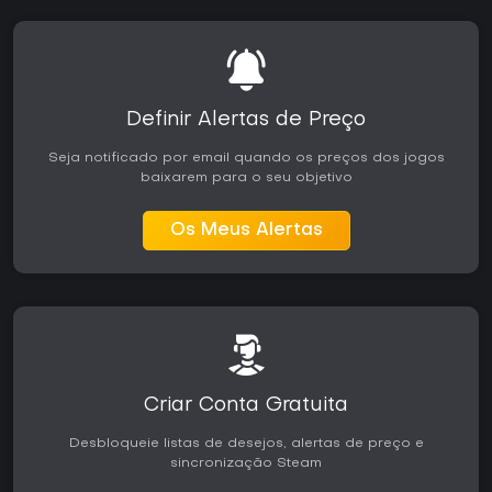
interessa pelo lore de Final Fantasy ou busca uma prequela
autônoma costuma completar a campanha e retornar para
concluir as missões.
O título se adapta bem a sessões single player de
durações variadas, já que as missões oferecem conteúdo
Definir Alertas de Preço
rápido entre os capítulos da história. O suporte atual inclui
o pacote completo, sem adições sazonais, mantendo a
Seja notificado por email quando os preços dos jogos
experiência consistente desde o lançamento. Para fãs de
baixarem para o seu objetivo
combates em tempo real combinados com arcos de
personagens significativos, o jogo entrega uma jornada
focada e marcante.
Os Meus Alertas
Criar Conta Gratuita
Desbloqueie listas de desejos, alertas de preço e
sincronização Steam