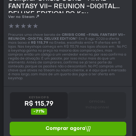
FANTASY VII– REUNION -DIGITAL
DELUXE EDITION PC Key
Ver no Steam
★
★
★
★
★
Procuras uma chave barata de
CRISIS CORE –FINAL FANTASY VII–
REUNION -DIGITAL DELUXE EDITION
? Em 8 ago. 2026 a oferta
mais baixa é
R$ 115,79
na Eneba, escolhida entre 11 ofertas em 8
lojas. Nas keyshops começa em R$ 115,79, nas lojas oficiais em . No PC
a keyshop ganha no preço na maioria das comparações, mas
compras então um código a um vendedor externo, por isso confirma a
região de ativação. É um pacote, por isso inclui mais do que um
elemento. Antes de comprares, confirma se já tens parte do
conteúdo, porque os pacotes não o descontam. No PC compras uma
chave que ativas na Steam ou noutro cliente, e é aqui que o mercado
é mais largo, com mais de um quarto dos jogos a ter oferta em
keyshop.
KEYSHOPS
OFFICIAL
R$ 115,79
Indisponível
-71%
Comprar agora