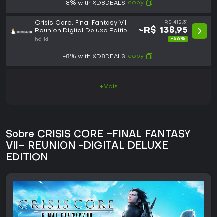
copy
-8% with XD8DEALS
Crisis Core: Final Fantasy VII
R$ 412,31
~R$ 138,95
Reunion Digital Deluxe Edition
Steam Altergift
-66%
há 1d
copy
-8% with XD8DEALS
+Mais
Sobre CRISIS CORE –FINAL FANTASY
VII– REUNION -DIGITAL DELUXE
EDITION