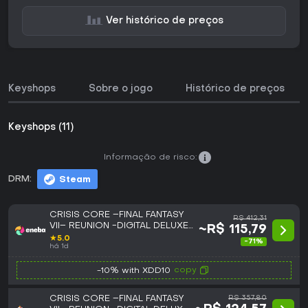
Ver histórico de preços
Keyshops
Sobre o jogo
Histórico de preços
Keyshops (11)
Informação de risco:
DRM:
Steam
CRISIS CORE –FINAL FANTASY
R$ 412,31
VII– REUNION -DIGITAL DELUXE
~R$ 115,79
EDITION (PC) Steam Key
★
5.0
-71%
GLOBAL
há 1d
copy
-10% with XDD10
CRISIS CORE –FINAL FANTASY
R$ 357,80