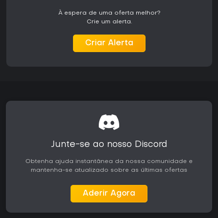
A narrativa acompanha Zack em sua ascensão dentro de
SOLDIER e na descoberta de segredos ligados à Shinra
À espera de uma oferta melhor?
Corporation e a ameaças antigas. Figuras importantes do
Crie um alerta.
universo de Final Fantasy VII aparecem em papéis
secundários, fornecendo contexto para eventos anteriores
Criar Alerta
ao jogo original. As falas são totalmente dubladas,
transmitindo peso emocional às relações e decisões
importantes.
O desenvolvimento dos personagens surge naturalmente
por meio de sucessos em missões e marcos da história,
sem árvores de diálogo extensas. A trama destaca temas
de lealdade, ambição e sacrifício, que ressoam com fãs da
série e permanecem acessíveis para quem está
começando.
Vale a pena jogar?
Junte-se ao nosso Discord
Quem aprecia RPGs de ação com forte foco narrativo
Obtenha ajuda instantânea da nossa comunidade e
encontra satisfação no combate e na apresentação
mantenha-se atualizado sobre as últimas ofertas
remasterizados. O sistema de batalha atualizado oferece
controles responsivos e maior clareza visual, melhorando a
versão original para portáteis sem alterar sua essência.
Aderir Agora
A recepção foi positiva no geral, com destaque para a
história envolvente e a apresentação polida. Quem se