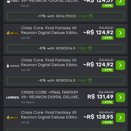
~R$ 124,57
VII– REUNION -DIGITAL DELUXE
EDITION (PC) Steam Key -
-65%
há 6h
GLOBAL
copy
-17% with SEAL17XDD
Crisis Core: Final Fantasy VII
R$ 412,31
~R$ 124,92
Reunion Digital Deluxe Edition
PC Steam CD Key
-69%
há 11h
copy
-8% with XD8DEALS
Crisis Core: Final Fantasy VII
R$ 412,31
~R$ 124,92
Reunion Digital Deluxe Edition
PC Steam CD Key
-69%
há 11h
copy
-8% with XD8DEALS
CRISIS CORE –FINAL FANTASY
R$ 386,79
R$ 131,49
VII– REUNION DIGITAL DELUXE
EDITION PC (WW)
-66%
há 3sem
Crisis Core: Final Fantasy VII
R$ 412,31
~R$ 138,95
Reunion Digital Deluxe Edition
Steam Altergift
-66%
há 1d