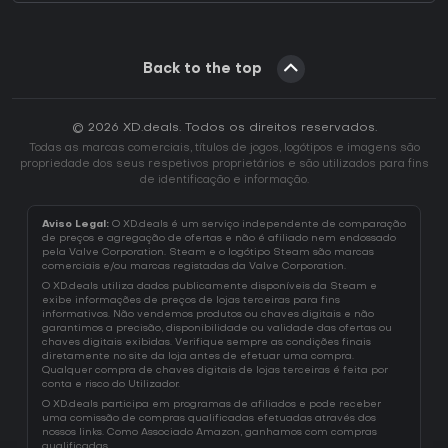
Back to the top
© 2026 XD.deals. Todos os direitos reservados.
Todas as marcas comerciais, títulos de jogos, logótipos e imagens são
propriedade dos seus respetivos proprietários e são utilizados para fins
de identificação e informação.
Aviso Legal:
O XD.deals é um serviço independente de comparação
de preços e agregação de ofertas e não é afiliado nem endossado
pela Valve Corporation. Steam e o logótipo Steam são marcas
comerciais e/ou marcas registadas da Valve Corporation.
O XD.deals utiliza dados publicamente disponíveis da Steam e
exibe informações de preços de lojas terceiras para fins
informativos. Não vendemos produtos ou chaves digitais e não
garantimos a precisão, disponibilidade ou validade das ofertas ou
chaves digitais exibidas. Verifique sempre as condições finais
diretamente no site da loja antes de efetuar uma compra.
Qualquer compra de chaves digitais de lojas terceiras é feita por
conta e risco do Utilizador.
O XD.deals participa em programas de afiliados e pode receber
uma comissão de compras qualificadas efetuadas através dos
nossos links. Como Associado Amazon, ganhamos com compras
qualificadas.