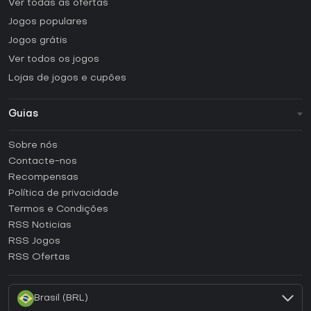
Ver todas as ofertas
Jogos populares
Jogos grátis
Ver todos os jogos
Lojas de jogos e cupões
Guias
FAQ
Sobre nós
Guias e tutoriais
Contacte-nos
Como ativar uma CD Key Steam?
Recompensas
Como ativar uma CD Key Epic Games?
Política de privacidade
Termos e Condições
Como ativar uma CD Key GOG?
RSS Noticias
Como ativar uma CD Key Ubisoft Connect?
RSS Jogos
Como ativar uma CD Key EA App?
RSS Ofertas
Como ativar uma CD Key Battle.net?
Brasil (BRL)