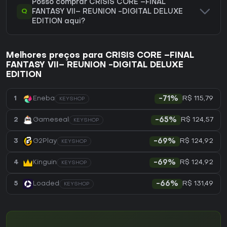
Posso comprar CRISIS CORE –FINAL
Q
FANTASY VII– REUNION -DIGITAL DELUXE
EDITION aqui?
Melhores preços para CRISIS CORE –FINAL
FANTASY VII– REUNION -DIGITAL DELUXE
EDITION
R$ 115,79
1
Eneba
-71%
KEYSHOP
R$ 124,57
2
Gameseal
-65%
KEYSHOP
R$ 124,92
3
G2Play
-69%
KEYSHOP
R$ 124,92
4
Kinguin
-69%
KEYSHOP
R$ 131,49
5
Loaded
-66%
KEYSHOP