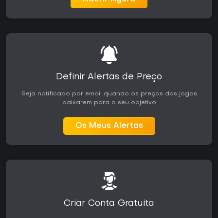
embora o ritmo deliberado possa não agradar quem
prefere jogabilidade mais rápida. No PC, o jogo traz desde
o lançamento o conjunto completo de modos e sistemas de
progressão, sem conteúdo sazonal relevante confirmado
nos últimos anos. Quem procura simulações autênticas de
pesca de black bass encontra nos locais licenciados, no
elenco de profissionais e na mecânica realista uma boa
opção dentro do gênero.
Definir Alertas de Preço
Seja notificado por email quando os preços dos jogos
baixarem para o seu objetivo
Os Meus Alertas
Criar Conta Gratuita