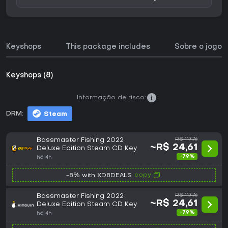
Keyshops
This package includes
Sobre o jogo
Keyshops (8)
Informação de risco:
DRM:
Steam
Bassmaster Fishing 2022
R$ 117,76
~R$ 24,61
Deluxe Edition Steam CD Key
-79%
há 4h
copy
-8% with XD8DEALS
Bassmaster Fishing 2022
R$ 117,76
~R$ 24,61
Deluxe Edition Steam CD Key
-79%
há 4h