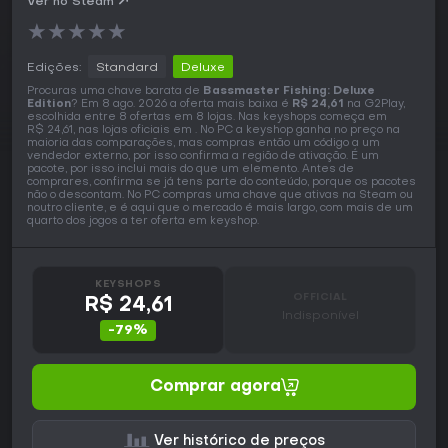
Ver no Steam
★
★
★
★
★
Edições:
Standard
Deluxe
Procuras uma chave barata de
Bassmaster Fishing: Deluxe
Edition
? Em 8 ago. 2026 a oferta mais baixa é
R$ 24,61
na G2Play,
escolhida entre 8 ofertas em 8 lojas. Nas keyshops começa em
R$ 24,61, nas lojas oficiais em . No PC a keyshop ganha no preço na
maioria das comparações, mas compras então um código a um
vendedor externo, por isso confirma a região de ativação. É um
pacote, por isso inclui mais do que um elemento. Antes de
comprares, confirma se já tens parte do conteúdo, porque os pacotes
não o descontam. No PC compras uma chave que ativas na Steam ou
noutro cliente, e é aqui que o mercado é mais largo, com mais de um
quarto dos jogos a ter oferta em keyshop.
KEYSHOPS
OFFICIAL
R$ 24,61
Indisponível
-79%
Comprar agora
Ver histórico de preços