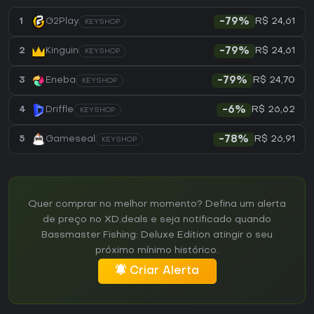
R$ 24,61
1
G2Play
-79%
KEYSHOP
R$ 24,61
2
Kinguin
-79%
KEYSHOP
R$ 24,70
3
Eneba
-79%
KEYSHOP
R$ 26,62
4
Driffle
-6%
KEYSHOP
R$ 26,91
5
Gameseal
-78%
KEYSHOP
Quer comprar no melhor momento? Defina um alerta
de preço no XD.deals e seja notificado quando
Bassmaster Fishing: Deluxe Edition atingir o seu
próximo mínimo histórico.
Criar Alerta