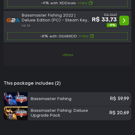
copy
-9% with XDDeals
Bassmaster Fishing 2022 |
R$ 36,67
R$ 33,73
Deluxe Edition (PC) - Steam Key
- GLOBAL
-8%
há 1d
copy
-8% with G2A8XDD
+Mais
This package includes (2)
Bassmaster Fishing
R$ 59,99
Bassmaster Fishing: Deluxe
R$ 20,69
Upgrade Pack