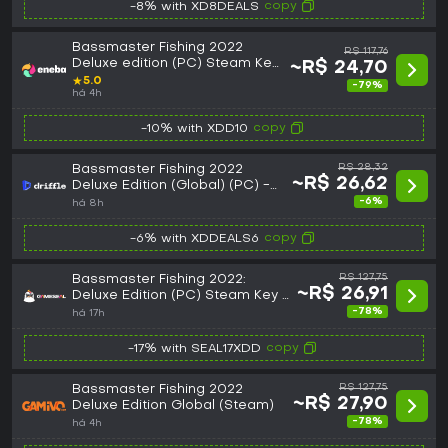
copy
-8% with XD8DEALS
Bassmaster Fishing 2022
R$ 117,76
Deluxe edition (PC) Steam Key
~R$ 24,70
GLOBAL
★
5.0
-79%
há 4h
copy
-10% with XDD10
Bassmaster Fishing 2022
R$ 28,32
~R$ 26,62
Deluxe Edition (Global) (PC) -
Steam - Digital Key
-6%
há 8h
copy
-6% with XDDEALS6
Bassmaster Fishing 2022:
R$ 127,75
~R$ 26,91
Deluxe Edition (PC) Steam Key -
GLOBAL
-78%
há 17h
copy
-17% with SEAL17XDD
Bassmaster Fishing 2022
R$ 127,75
~R$ 27,90
Deluxe Edition Global (Steam)
-78%
há 4h