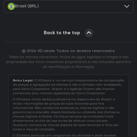
Brasil (BRL)
Back to the top
© 2026 XD.deals. Todos os direitos reservados.
Todas as marcas comerciais, títulos de jogos, logótipos e imagens são
propriedade dos seus respetivos proprietários e são utilizados para fins
de identificação e informação.
Aviso Legal:
O XD.deals é um serviço independente de comparação
de preços e agregação de ofertas e não é afiliado nem endossado
pela Valve Corporation. Steam e o logótipo Steam são marcas
comerciais e/ou marcas registadas da Valve Corporation.
O XD.deals utiliza dados publicamente disponíveis da Steam e
exibe informações de preços de lojas terceiras para fins
informativos. Não vendemos produtos ou chaves digitais e não
garantimos a precisão, disponibilidade ou validade das ofertas ou
chaves digitais exibidas. Verifique sempre as condições finais
diretamente no site da loja antes de efetuar uma compra.
Qualquer compra de chaves digitais de lojas terceiras é feita por
conta e risco do Utilizador.
O XD.deals participa em programas de afiliados e pode receber