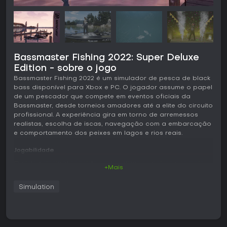
Bassmaster Fishing 2022: Super Deluxe
Edition - sobre o jogo
Bassmaster Fishing 2022 é um simulador de pesca de black
bass disponível para Xbox e PC. O jogador assume o papel
de um pescador que compete em eventos oficiais da
Bassmaster, desde torneios amadores até a elite do circuito
profissional. A experiência gira em torno de arremessos
realistas, escolha de iscas, navegação com a embarcação
e comportamento dos peixes em lagos e rios reais.
Jogabilidade
O ciclo principal consiste em localizar os peixes por meio
+Mais
de observação e mapeamento, selecionar o equipamento
adequado às condições e realizar arremessos precisos
Simulation
com recolhidas controladas. Uma câmera subaquática
mostra em tempo real o movimento da isca e a
aproximação dos peixes, enquanto o sistema de GPS
permite marcar pontos produtivos e contornar obstáculos.