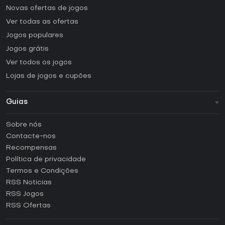
Novas ofertas de jogos
Ver todas as ofertas
Jogos populares
Jogos grátis
Ver todos os jogos
Lojas de jogos e cupões
Guias
FAQ
Sobre nós
Guias e tutoriais
Contacte-nos
Como ativar uma CD Key Steam?
Recompensas
Como ativar uma CD Key Epic Games?
Política de privacidade
Termos e Condições
Como ativar uma CD Key GOG?
RSS Noticias
Como ativar uma CD Key Ubisoft Connect?
RSS Jogos
Como ativar uma CD Key EA App?
RSS Ofertas
Como ativar uma CD Key Battle.net?