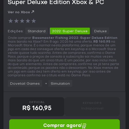
Super Deluxe Edition Xbox & PC
Ver no Xbox
★
★
★
★
★
Edições:
Standard
2022: Super Deluxe
Deluxe
Onde comprar
Bassmaster Fishing 2022: Super Deluxe Edition
mais barato na Xbox? Em 8 ago. 2026 há uma oferta,
R$ 160,95
na
Microsoft Store. É o normal nesta plataforma, porque menos de um
jogo em cada dez consegue oferta em keyshop e a Microsoft Store
vende quase tudo sozinha. Antes de comprares, confirma o Game
Pass, porque a preços de consola a subscrição sai muitas vezes
mais barata do que um único título. É um pacote, por isso inclui mais
do que um elemento. Antes de comprares, confirma se já tens parte
do conteúdo, porque os pacotes não o descontam. Na Xbox menos de
um jogo em cada dez tem oferta em keyshop, por isso antes de
comprares confirma se o título está no Game Pass.
Dovetail Games
Simulation
OFFICIAL
KEYSHOPS
R$ 160,95
Indisponível
Comprar agora