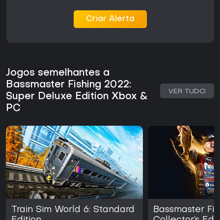
competições contínuas em leaderboards e eventos Royale.
Jogadores dedicados destacam a autenticidade da
Criar Alerta
mecânica e a satisfação de dominar estratégias
específicas de cada local, embora o ritmo deliberado
possa não agradar quem busca ação mais rápida. O jogo
está disponível como pacote completo, sem necessidade
de compras adicionais para acessar o conteúdo e os
modos principais.
Jogos semelhantes a
Bassmaster Fishing 2022:
VER TUDO
Super Deluxe Edition Xbox &
PC
Train Sim World 6: Standard
Bassmaster Fish