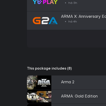
há 5h
ARMA X: Anniversary E
há 4h
This package includes (8)
Arma 2
ARMA: Gold Edition