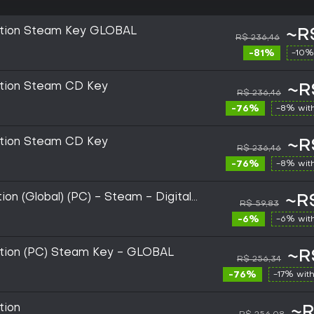
dition Steam Key GLOBAL
~R
R$ 236,46
-81%
-10%
ition Steam CD Key
~R
R$ 236,46
-76%
-8% wit
ition Steam CD Key
~R
R$ 236,46
-76%
-8% wit
ion (Global) (PC) - Steam - Digital
~R$
R$ 59,83
-6%
-6% wit
ition (PC) Steam Key - GLOBAL
~R
R$ 256,34
-76%
-17% wit
tion
~R