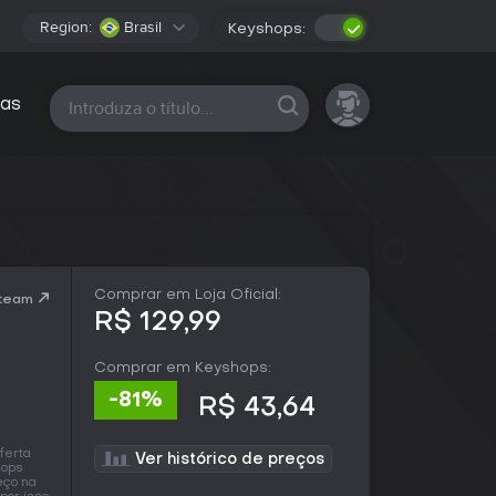
Region:
Brasil
Keyshops:
Todas as plataformas
as
Comprar em Loja Oficial:
Steam
R$ 129,99
Comprar em Keyshops:
-81%
R$ 43,64
ferta
Ver histórico de preços
hops
eço na