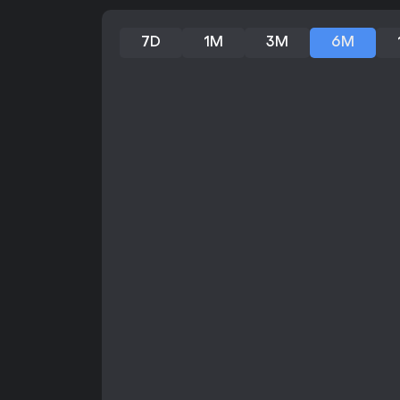
7D
1M
3M
6M