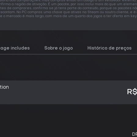
ioria das comparações, mas compras então um código a um vendedor externo, 
nfirma a região de ativação. É um pacote, por isso inclui mais do que um elemen
tes de comprares, confirma se já tens parte do conteúdo, porque os pacotes nã
scontam. No PC compras uma chave que ativas na Steam ou noutro cliente, e é 
e o mercado é mais largo, com mais de um quarto dos jogos a ter oferta em key
kage includes
Sobre o jogo
Histórico de preços
tion
R$
D