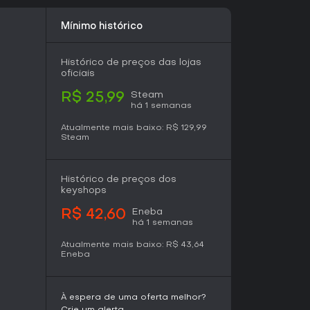
rmitindo que grupos coordenem ações em
Mínimo histórico
recem conteúdo narrativo estruturado nos
Histórico de preços das lojas
m a progressão sequencial de missões, com
oficiais
mento cuidadoso de recursos e posicionamento
Steam
R$ 25,99
há 1 semanas
artidas cooperativas online e confrontos entre
em em mapas amplos, onde equipes trabalham
Atualmente mais baixo:
R$ 129,99
Steam
ou competem diretamente. O pacote também traz
, ampliando a rejogabilidade por meio da
ado.
Histórico de preços dos
keyshops
expansões, como Operation Arrowhead, Army of
Eneba
R$ 42,60
ed Forces e Private Military Company. Também
há 1 semanas
ARMA: Gold Edition. Juntos, formam um conjunto
a série, cada um com campanhas e bibliotecas
Atualmente mais baixo:
R$ 43,64
Eneba
s é feito por meio de um launcher unificado
nicas e arquivos originais de cada título, sem
À espera de uma oferta melhor?