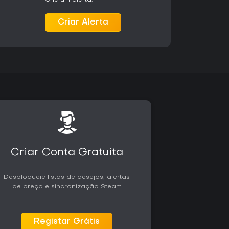
Crie um alerta.
Criar Alerta
stacam a edição como uma forma de conhecer
nte para quem se interessa pela evolução dos
os mais antigos apresentam mecânicas diferentes
ns usuários mencionam limitações na interface e
oderno.
originais, sem atualizações sazonais ou novos
tá atrelada à compra do pacote, que libera
e opções multiplayer dos jogos reunidos.
lássica com ênfase em escala e realismo pode
tórica, enquanto jogadores que preferem
lorar opções mais recentes da franquia.
Criar Conta Gratuita
Desbloqueie listas de desejos, alertas
de preço e sincronização Steam
Registar Grátis