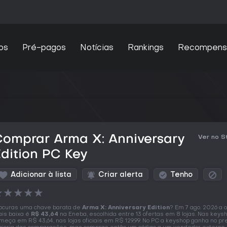
os
Pré-pagos
Notícias
Rankings
Recompens
Comprar Arma X: Anniversary
Ver no 
dition PC Key
Adicionar à lista
Criar alerta
Tenho
★
★
★
★
★
ocuras uma chave barata de
Arma X: Anniversary Edition
? Em 7 ago. 2026 a o
is baixa é
R$ 43,64
na Eneba, escolhida entre 13 ofertas em 8 lojas. Nas keys
meça em R$ 43,64, nas lojas oficiais em R$ 129,99. No PC a keyshop ganha no pr