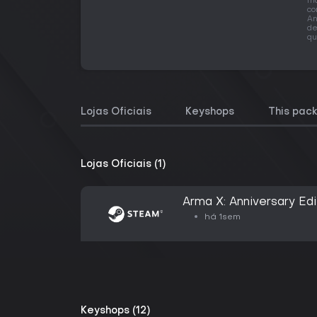
ma
co
An
de
qu
Lojas Oficiais
Keyshops
This pac
Lojas Oficiais (1)
Arma X: Anniversary Edi
há 1sem
Keyshops (12)