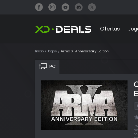
Ofertas
Jog
Início
Jogos
Arma X: Anniversary Edition
PC
E
Pr
ma
co