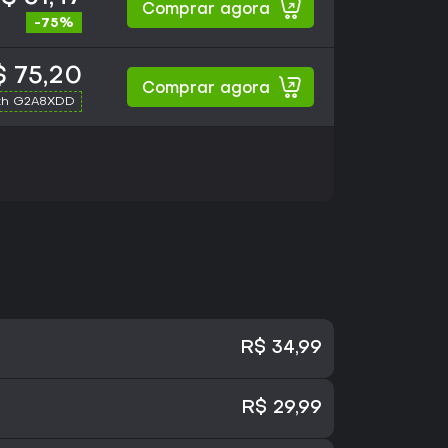
Comprar agora
-75%
$ 75,20
Comprar agora
th G2A8XDD
R$ 34,99
R$ 29,99