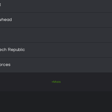
t
owhead
ech Republic
Forces
+Mais