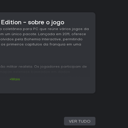
Edition - sobre o jogo
ma coletânea para PC que reúne vários jogos da
 em um único pacote. Lançada em 2011, oferece
olvidos pela Bohemia Interactive, permitindo
os primeiros capítulos da franquia em uma
ão militar realista. Os jogadores participam de
 mapas extensos baseados em dados
 veículos contam com modelagem detalhada,
+Mais
vimento, balística e manuseio de
m enredo são parte central da experiência
issões sequenciais que destacam decisões
idades.
longas, onde terreno, clima e posicionamento
ultados. Os aspectos de simulação também se
 e táticas de infantaria, reforçando o
VER TUDO
vez de ação acelerada. O modo multiplayer