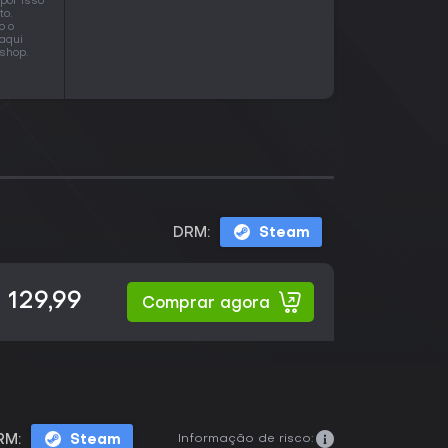
por isso
to.
o o
aqui
shop.
DRM:
Steam
 129,99
Comprar agora
Informação de risco:
RM:
Steam