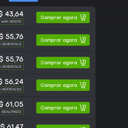
$ 43,64
Comprar agora
 with XDD10
$ 55,76
Comprar agora
h XD8DEALS
$ 55,76
Comprar agora
h XD8DEALS
 56,24
Comprar agora
h XDDEALS6
$ 61,05
Comprar agora
h SEAL17XDD
$ 61,47