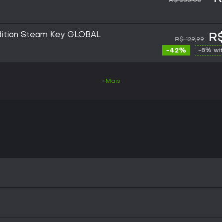
R$ 256,08
dition Steam Key GLOBAL
R
R$ 129,99
-42%
-8% wi
+Mais