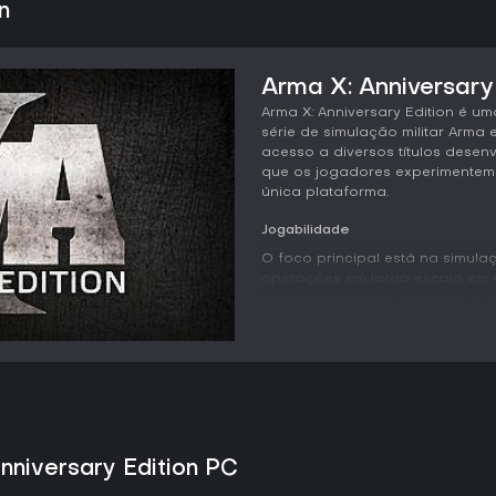
n
Arma X: Anniversary 
Arma X: Anniversary Edition é u
série de simulação militar Arma
acesso a diversos títulos desenv
que os jogadores experimentem 
única plataforma.
Jogabilidade
O foco principal está na simulaç
operações em larga escala em
geográficos reais. Unidades e
priorizando autenticidade em mo
equipamentos. As campanhas co
single-player, avançando por m
táticas e coordenação entre un
Os ambientes permitem sessões 
influenciam diretamente os res
estendem à operação de veículos
nniversary Edition PC
planejamento e a execução em 