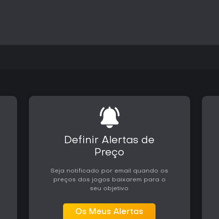
Vale a Pena Jogar?
Discussões entre jogadores de
as origens da série, especialme
sistemas de simulação. Os títul
das versões posteriores, e algu
no desempenho em hardware m
O suporte se limita às versões 
conteúdos. A disponibilidade es
acesso completo às campanhas 
Quem busca simulação militar c
encontrar valor na coleção his
sistemas atualizados podem exp
Definir Alertas de
Preço
Seja notificado por email quando os
preços dos jogos baixarem para o
seu objetivo
Os Meus Alertas