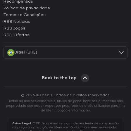
Como ativar uma CD Key Steam?
Recompensas
Como ativar uma CD Key Epic Games?
Política de privacidade
Termos e Condições
Como ativar uma CD Key GOG?
RSS Noticias
Como ativar uma CD Key Ubisoft Connect?
RSS Jogos
Como ativar uma CD Key EA App?
RSS Ofertas
Como ativar uma CD Key Battle.net?
Brasil (BRL)
Back to the top
© 2026 XD.deals. Todos os direitos reservados.
Todas as marcas comerciais, títulos de jogos, logótipos e imagens são
propriedade dos seus respetivos proprietários e são utilizados para fins
de identificação e informação.
Aviso Legal:
O XD.deals é um serviço independente de comparação
de preços e agregação de ofertas e não é afiliado nem endossado