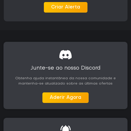
próprios. A coordenação combinada entre infantaria, apoio
aéreo e terrestre permanece essencial em combates
Criar Alerta
prolongados. As ferramentas de modding permitem ampla
personalização, resultando em servidores persistentes que
evoluem com as contribuições da comunidade.
Expansões como Operation Arrowhead adicionam mapas
como Takistan e novas facções, ampliando as
possibilidades sem alterar a mecânica base. Essas adições
integram-se diretamente às sessões multiplayer existentes,
oferecendo mais variedade de ambientes e composições
de unidades.
Vale a Pena Jogar?
Junte-se ao nosso Discord
Arma 2 continua a atrair jogadores interessados em
Obtenha ajuda instantânea da nossa comunidade e
simulação militar realista no PC. A comunidade destaca o
mantenha-se atualizado sobre as últimas ofertas
design sonoro, o nível de detalhe dos veículos e a
profundidade dos sistemas sandbox, embora o título
mostre a idade em gráficos e eventuais problemas técnicos.
Aderir Agora
A cena de mods mantém o conteúdo atualizado, com
servidores ativos anos após o lançamento, tanto para
campanhas cooperativas quanto para partidas
competitivas.
O jogo é indicado para quem busca uma experiência tática