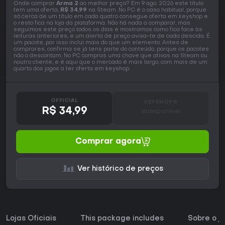
Onde comprar
Arma 2
ao melhor preço? Em 9 ago. 2026 este título
tem uma oferta,
R$ 34,99
na Steam. No PC é o caso habitual, porque
só cerca de um título em cada quatro consegue oferta em keyshop e
o resto fica na loja da plataforma. Não há nada a comparar, mas
seguimos este preço todos os dias e mostramos como fica face às
leituras anteriores, e um alerta de preço avisa-te de cada descida. É
um pacote, por isso inclui mais do que um elemento. Antes de
comprares, confirma se já tens parte do conteúdo, porque os pacotes
não o descontam. No PC compras uma chave que ativas na Steam ou
noutro cliente, e é aqui que o mercado é mais largo, com mais de um
quarto dos jogos a ter oferta em keyshop.
OFFICIAL
KEYSHOPS
R$ 34,99
Indisponível
Comprar agora
Ver histórico de preços
Lojas Oficiais
This package includes
Sobre o j