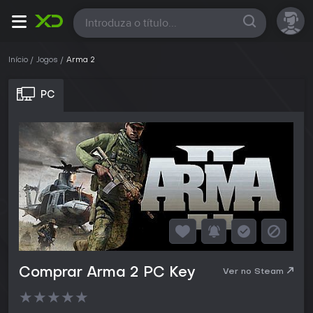
Todas
Início
Jogos
Arma 2
PC
Comprar Arma 2 PC Key
Ver no Steam
★
★
★
★
★