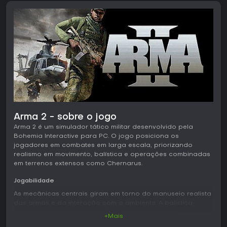
Arma 2 - sobre o jogo
Arma 2 é um simulador tático militar desenvolvido pela
Bohemia Interactive para PC. O jogo posiciona os
jogadores em combates em larga escala, priorizando
realismo em movimento, balística e operações combinadas
em terrenos extensos como Chernarus.
Jogabilidade
As mecânicas centrais giram em torno do manuseio realista
das armas e da interação com o ambiente. A balística
considera fatores como deflexão dos projéteis e
+Mais
penetração em diferentes materiais, exigindo precisão na