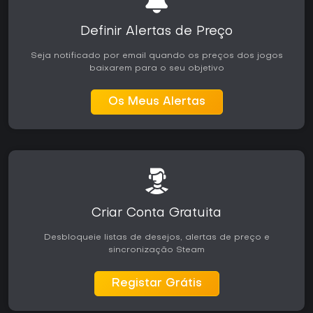
deliberada e em grande escala, em vez de ação arcade
acelerada. O singleplayer oferece uma campanha sólida,
enquanto o multiplayer recompensa coordenação e
Definir Alertas de Preço
paciência. A disponibilidade no PC é simples e a
experiência principal ainda agrada entusiastas do gênero
Seja notificado por email quando os preços dos jogos
que valorizam a simulação em vez de acabamento
baixarem para o seu objetivo
moderno. Os modos criados pela comunidade garantem
variedade contínua sem depender de atualizações oficiais.
Os Meus Alertas
Criar Conta Gratuita
Desbloqueie listas de desejos, alertas de preço e
sincronização Steam
Registar Grátis