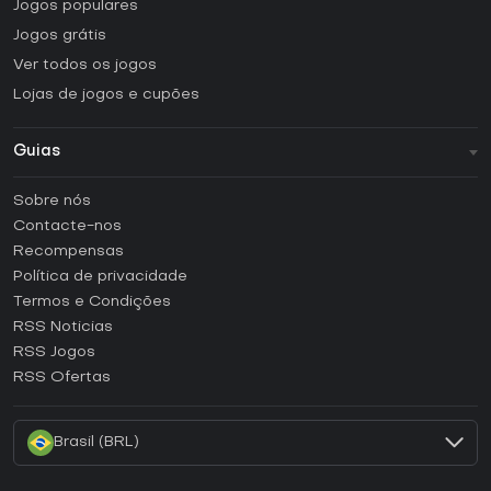
Jogos populares
Jogos grátis
Ver todos os jogos
Lojas de jogos e cupões
Guias
FAQ
Sobre nós
Guias e tutoriais
Contacte-nos
Como ativar uma CD Key Steam?
Recompensas
Como ativar uma CD Key Epic Games?
Política de privacidade
Termos e Condições
Como ativar uma CD Key GOG?
RSS Noticias
Como ativar uma CD Key Ubisoft Connect?
RSS Jogos
Como ativar uma CD Key EA App?
RSS Ofertas
Como ativar uma CD Key Battle.net?
Brasil (BRL)