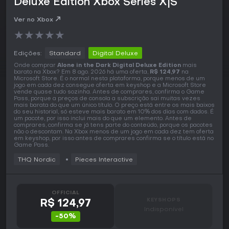
Deluxe Edition Xbox Series X|S
Ver no Xbox
★
★
★
★
★
Edições:
Standard
Digital Deluxe
Onde comprar
Alone in the Dark Digital Deluxe Edition
mais
barato na Xbox? Em 8 ago. 2026 há uma oferta,
R$ 124,97
na
Microsoft Store. É o normal nesta plataforma, porque menos de um
jogo em cada dez consegue oferta em keyshop e a Microsoft Store
vende quase tudo sozinha. Antes de comprares, confirma o Game
Pass, porque a preços de consola a subscrição sai muitas vezes
mais barata do que um único título. O preço está entre os mais baixos
do seu historial, só esteve mais barato em 10% dos dias com dados. É
um pacote, por isso inclui mais do que um elemento. Antes de
comprares, confirma se já tens parte do conteúdo, porque os pacotes
não o descontam. Na Xbox menos de um jogo em cada dez tem oferta
em keyshop, por isso antes de comprares confirma se o título está no
Game Pass.
THQ Nordic
Pieces Interactive
OFFICIAL
KEYSHOPS
R$ 124,97
Indisponível
-50%