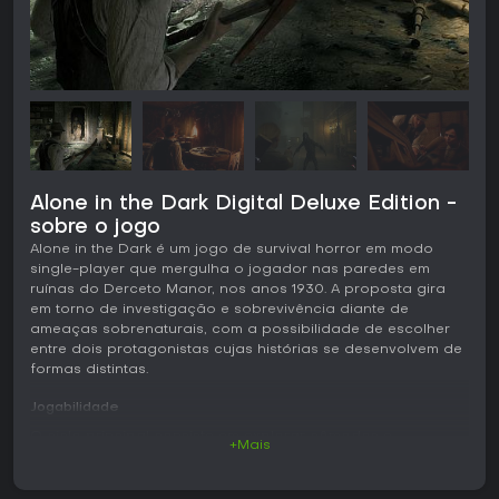
Alone in the Dark Digital Deluxe Edition -
sobre o jogo
Alone in the Dark é um jogo de survival horror em modo
single-player que mergulha o jogador nas paredes em
ruínas do Derceto Manor, nos anos 1930. A proposta gira
em torno de investigação e sobrevivência diante de
ameaças sobrenaturais, com a possibilidade de escolher
entre dois protagonistas cujas histórias se desenvolvem de
formas distintas.
Jogabilidade
O ciclo principal consiste em explorar cômodos e
+Mais
corredores interligados em busca de pistas, chaves e itens
que abrem novos caminhos. O jogador examina diários,
cartas e detalhes do ambiente para reconstruir o passado