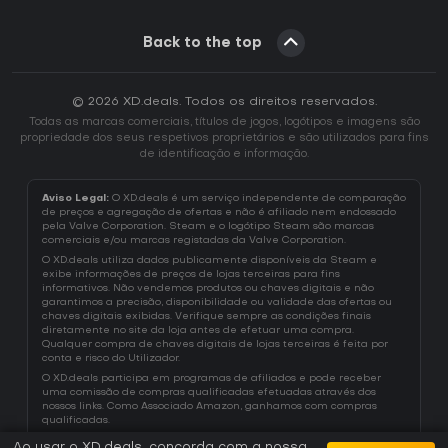
Back to the top
© 2026 XD.deals. Todos os direitos reservados.
Todas as marcas comerciais, títulos de jogos, logótipos e imagens são
propriedade dos seus respetivos proprietários e são utilizados para fins
de identificação e informação.
Aviso Legal:
O XD.deals é um serviço independente de comparação
de preços e agregação de ofertas e não é afiliado nem endossado
pela Valve Corporation. Steam e o logótipo Steam são marcas
comerciais e/ou marcas registadas da Valve Corporation.
O XD.deals utiliza dados publicamente disponíveis da Steam e
exibe informações de preços de lojas terceiras para fins
informativos. Não vendemos produtos ou chaves digitais e não
garantimos a precisão, disponibilidade ou validade das ofertas ou
chaves digitais exibidas. Verifique sempre as condições finais
diretamente no site da loja antes de efetuar uma compra.
Qualquer compra de chaves digitais de lojas terceiras é feita por
conta e risco do Utilizador.
O XD.deals participa em programas de afiliados e pode receber
uma comissão de compras qualificadas efetuadas através dos
nossos links. Como Associado Amazon, ganhamos com compras
qualificadas.
Ao usar o XD.deals, concorda com a nossa