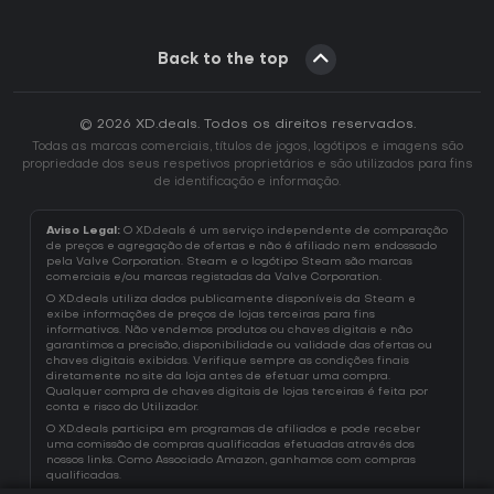
Back to the top
© 2026 XD.deals. Todos os direitos reservados.
Todas as marcas comerciais, títulos de jogos, logótipos e imagens são
propriedade dos seus respetivos proprietários e são utilizados para fins
de identificação e informação.
Aviso Legal:
O XD.deals é um serviço independente de comparação
de preços e agregação de ofertas e não é afiliado nem endossado
pela Valve Corporation. Steam e o logótipo Steam são marcas
comerciais e/ou marcas registadas da Valve Corporation.
O XD.deals utiliza dados publicamente disponíveis da Steam e
exibe informações de preços de lojas terceiras para fins
informativos. Não vendemos produtos ou chaves digitais e não
garantimos a precisão, disponibilidade ou validade das ofertas ou
chaves digitais exibidas. Verifique sempre as condições finais
diretamente no site da loja antes de efetuar uma compra.
Qualquer compra de chaves digitais de lojas terceiras é feita por
conta e risco do Utilizador.
O XD.deals participa em programas de afiliados e pode receber
uma comissão de compras qualificadas efetuadas através dos
nossos links. Como Associado Amazon, ganhamos com compras
qualificadas.