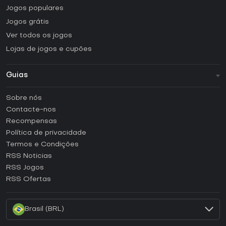
Jogos populares
Jogos grátis
Ver todos os jogos
Lojas de jogos e cupões
Guias
FAQ
Sobre nós
Guias e tutoriais
Contacte-nos
Como ativar uma CD Key Steam?
Recompensas
Como ativar uma CD Key Epic Games?
Política de privacidade
Termos e Condições
Como ativar uma CD Key GOG?
RSS Noticias
Como ativar uma CD Key Ubisoft Connect?
RSS Jogos
Como ativar uma CD Key EA App?
RSS Ofertas
Como ativar uma CD Key Battle.net?
Brasil (BRL)