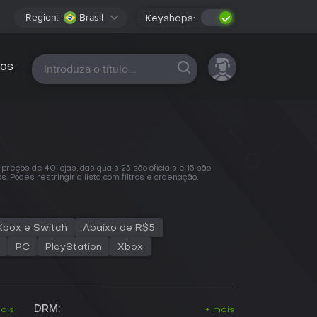
Region:
Brasil
Keyshops:
Todas as plataformas
as
eços de 40 lojas, das quais 25 são oficiais e 15 são
odes restringir a lista com filtros e ordenação.
 Xbox e Switch
Abaixo de R$5
PC
PlayStation
Xbox
DRM:
ais
+ mais