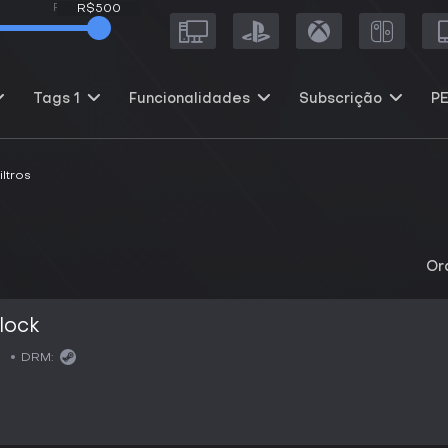
R$500
R$500
Tags
1
Funcionalidades
Subscrição
PE
ltros
Or
lock
DRM: