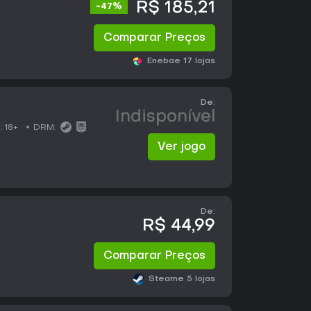
R$ 185,21
-47%
Comparar Preços
Eneba
e 17 lojas
De:
Indisponível
:
18+
DRM:
Ver jogo
De:
R$ 44,99
Comparar Preços
Steam
e 5 lojas