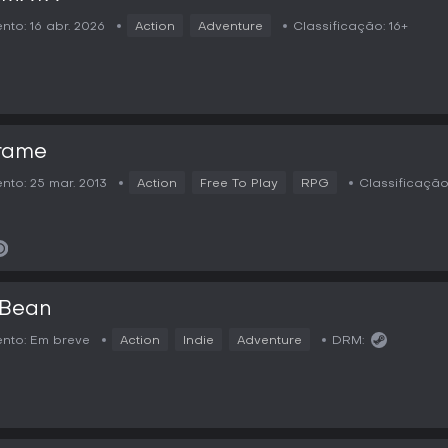
nto:
16 abr. 2026
Action
Adventure
Classificação:
16+
rame
nto:
25 mar. 2013
Action
Free To Play
RPG
Classificação
r Bean
nto:
Em breve
Action
Indie
Adventure
DRM: