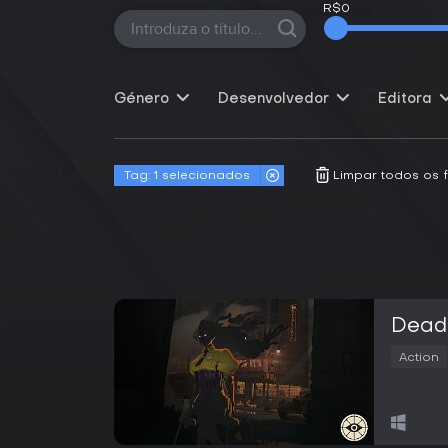
R$0
R$0
Género
Desenvolvedor
Editora
Tag:
1 selecionados
Limpar todos os fi
Dead
Action