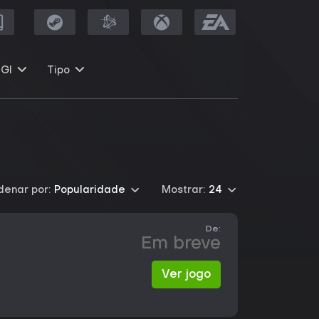
GI
Tipo
denar por:
Popularidade
Mostrar:
24
De:
Em breve
Ver jogo