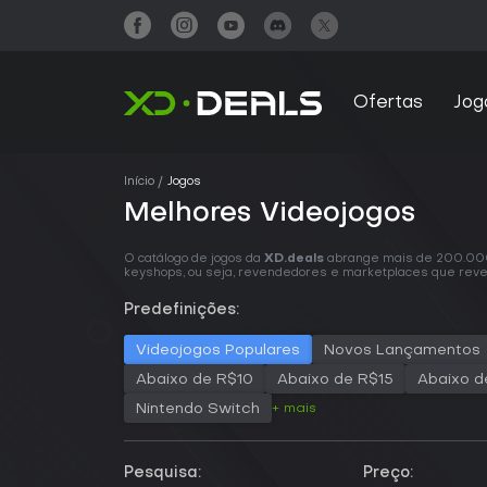
Ofertas
Jog
Início
Jogos
Melhores Videojogos
O catálogo de jogos da
XD.deals
abrange mais de 200.000 t
keyshops, ou seja, revendedores e marketplaces que revend
Predefinições:
Videojogos Populares
Novos Lançamentos
Abaixo de R$10
Abaixo de R$15
Abaixo d
+ mais
Nintendo Switch
Pesquisa:
Preço: