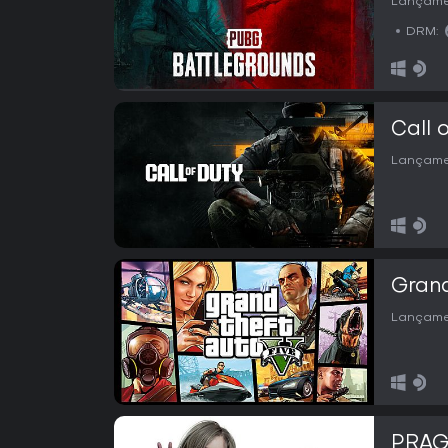
Lançame
DRM:
Call 
Lançame
Grand
Lançame
PRA