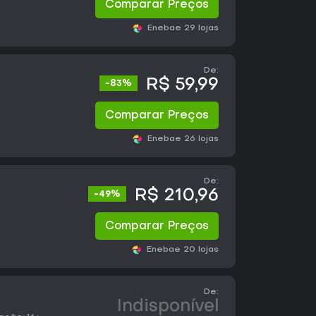
Comparar Preços
Eneba
e 29 lojas
De:
R$ 59,99
-83%
Comparar Preços
Eneba
e 26 lojas
De:
R$ 210,96
-49%
Comparar Preços
Eneba
e 20 lojas
De:
Indisponível