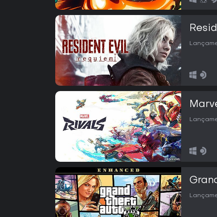
Resid
Lançame
Marve
Lançame
Grand
Lançame