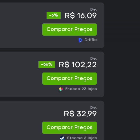
De:
R$ 16,09
-6%
Comparar Preços
Driffle
De:
R$ 102,22
-56%
Comparar Preços
Eneba
e 23 lojas
De:
R$ 32,99
Comparar Preços
Steam
e 6 lojas