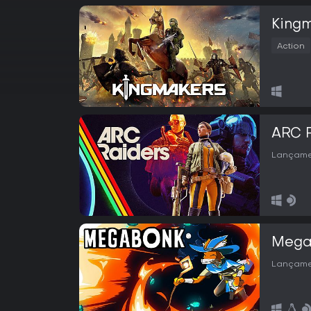
King
Action
ARC 
Lançame
Mega
Lançame