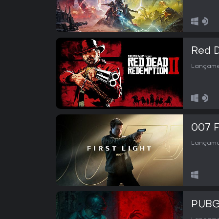
Red 
Lançame
007 F
Lançame
PUBG