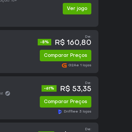
cação:
16+
Ver jogo
De:
R$ 160,80
-8%
Comparar Preços
G2A
e 1 lojas
De:
R$ 53,35
-61%
M:
Comparar Preços
Driffle
e 3 lojas
De: