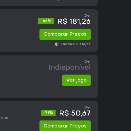
De:
R$ 181,26
-56%
Comparar Preços
Eneba
e 20 lojas
De:
Indisponível
Ver jogo
De:
R$ 50,67
-71%
o:
18+
Comparar Preços