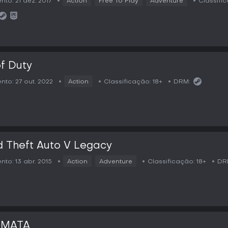
nto:
21 dez. 2017
Action
Free To Play
Adventure
Classifi
of Duty
nto:
27 out. 2022
Action
Classificação:
18+
DRM:
 Theft Auto V Legacy
nto:
13 abr. 2015
Action
Adventure
Classificação:
18+
DR
GMATA