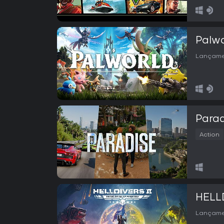
Palwo
Lançame
Parad
Action
HELL
Lançame