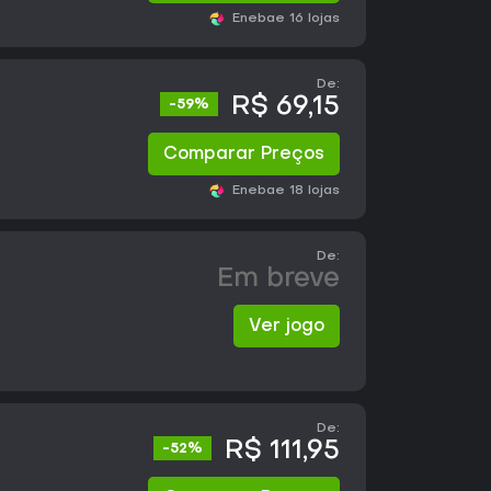
Eneba
e 16 lojas
De:
R$ 69,15
-59%
Comparar Preços
Eneba
e 18 lojas
De:
Em breve
Ver jogo
De:
R$ 111,95
-52%