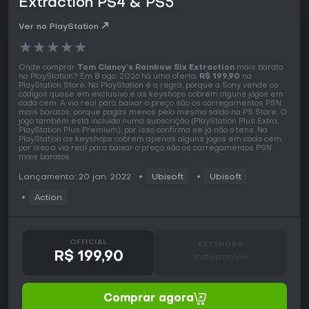
Extraction PS4 & PS5
Ver no PlayStation
★
★
★
★
★
Onde comprar
Tom Clancy’s Rainbow Six Extraction
mais barato
na PlayStation? Em 8 ago. 2026 há uma oferta,
R$ 199,90
na
PlayStation Store. Na PlayStation é a regra, porque a Sony vende os
códigos quase em exclusivo e as keyshops cobrem alguns jogos em
cada cem. A via real para baixar o preço são os carregamentos PSN
mais baratos, porque pagas menos pelo mesmo saldo na PS Store. O
jogo também está incluído numa subscrição (PlayStation Plus Extra,
PlayStation Plus Premium), por isso confirma se já não o tens. Na
PlayStation as keyshops cobrem apenas alguns jogos em cada cem,
por isso a via real para baixar o preço são os carregamentos PSN
mais baratos.
Lançamento: 20 jan. 2022
Ubisoft
Ubisoft
Action
OFFICIAL
KEYSHOPS
R$ 199,90
Indisponível
Comprar agora