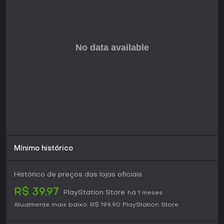
mesmo em mapas repetidos.
Operadores e Progressão
Dezoito operadores do universo Rainbow Six possuem
conjuntos de armas e gadgets próprios, que os jogadores
evoluem por meio de trilhas de progressão individuais. Os
desbloqueios ampliam as opções táticas e recompensam o
uso repetido de determinados personagens. O sistema
incentiva a experimentação com diferentes composições
de esquadrão para lidar com combinações variadas de
objetivos e inimigos.
O design dos mapas abrange doze locais distintos em
várias regiões dos EUA, com interiores compactos e
múltiplos caminhos que valorizam reconhecimento e
planejamento. O elenco de inimigos inclui treze variantes
Mínimo histórico
que mudam de comportamento e resistência, exigindo que
as equipes identifiquem e neutralizem ameaças com
eficiência.
Histórico de preços das lojas oficiais
Vale a pena jogar?
R$ 39,97
PlayStation Store
há 1 meses
Tom Clancy's Rainbow Six Extraction oferece um shooter
Atualmente mais baixo:
R$ 199,90
PlayStation Store
tático cooperativo centrado em combates precisos e
trabalho em equipe. A recepção foi mista: o jogo foi