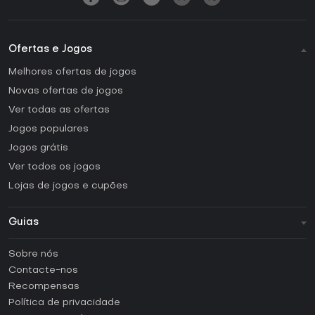
Ofertas e Jogos
Melhores ofertas de jogos
Novas ofertas de jogos
Ver todas as ofertas
Jogos populares
Jogos grátis
Ver todos os jogos
Lojas de jogos e cupões
Guias
FAQ
Sobre nós
Guias e tutoriais
Contacte-nos
Como ativar uma CD Key Steam?
Recompensas
Como ativar uma CD Key Epic Games?
Política de privacidade