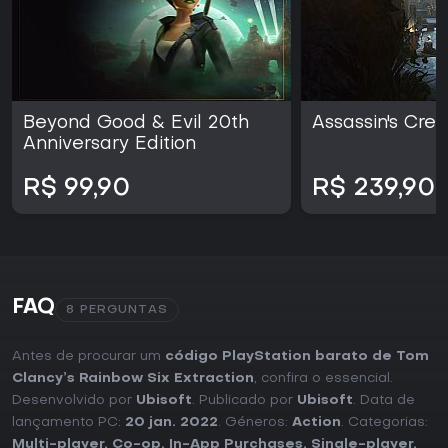
Beyond Good & Evil 20th
Assassin's Cre
Anniversary Edition
R$ 99,90
R$ 239,90
FAQ
8 PERGUNTAS
Antes de procurar um
código PlayStation barato de Tom
Clancy’s Rainbow Six Extraction
, confira o essencial.
Desenvolvido por
Ubisoft
. Publicado por
Ubisoft
. Data de
lançamento PC:
20 jan. 2022
. Géneros:
Action
. Categorias:
Multi-player
,
Co-op
,
In-App Purchases
,
Single-player
,