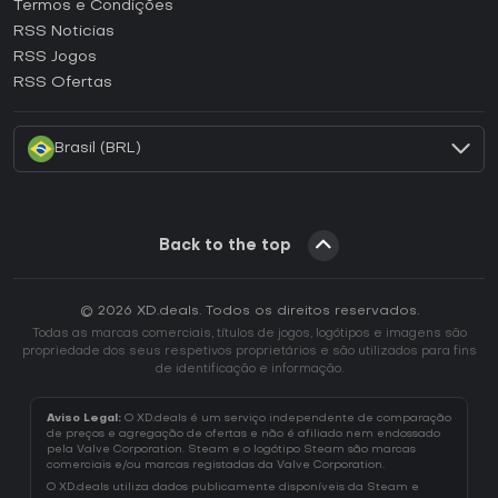
Termos e Condições
Como ativar uma CD Key GOG?
RSS Noticias
Como ativar uma CD Key Ubisoft Connect?
RSS Jogos
Como ativar uma CD Key EA App?
RSS Ofertas
Como ativar uma CD Key Battle.net?
Brasil (BRL)
Back to the top
© 2026 XD.deals. Todos os direitos reservados.
Todas as marcas comerciais, títulos de jogos, logótipos e imagens são
propriedade dos seus respetivos proprietários e são utilizados para fins
de identificação e informação.
Aviso Legal:
O XD.deals é um serviço independente de comparação
de preços e agregação de ofertas e não é afiliado nem endossado
pela Valve Corporation. Steam e o logótipo Steam são marcas
comerciais e/ou marcas registadas da Valve Corporation.
O XD.deals utiliza dados publicamente disponíveis da Steam e