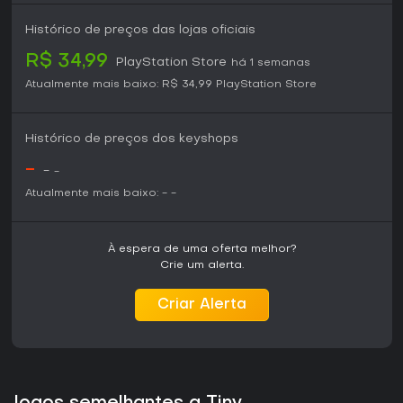
principal. Quem prefere multijogador competitivo ou
cenários realistas pode não encontrar tanto conteúdo para
Histórico de preços das lojas oficiais
sessões prolongadas.
R$ 34,99
PlayStation Store
há 1 semanas
Atualmente mais baixo:
R$ 34,99
PlayStation Store
Histórico de preços dos keyshops
-
-
-
Atualmente mais baixo:
-
-
À espera de uma oferta melhor?
Crie um alerta.
Criar Alerta