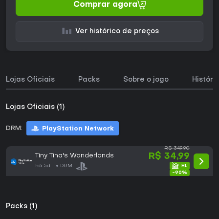
Comprar agora
Ver histórico de preços
Lojas Oficiais
Packs
Sobre o jogo
Históri
Lojas Oficiais (1)
DRM:
PlayStation Network
R$ 349,90
Tiny Tina's Wonderlands
R$ 34,99
há 5d
DRM:
-90%
Packs (1)