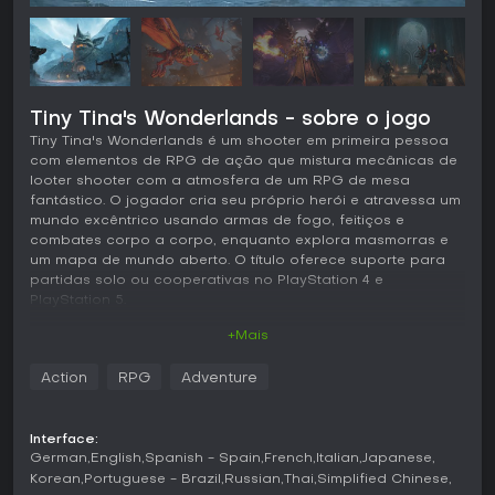
Tiny Tina's Wonderlands - sobre o jogo
Tiny Tina's Wonderlands é um shooter em primeira pessoa
com elementos de RPG de ação que mistura mecânicas de
looter shooter com a atmosfera de um RPG de mesa
fantástico. O jogador cria seu próprio herói e atravessa um
mundo excêntrico usando armas de fogo, feitiços e
combates corpo a corpo, enquanto explora masmorras e
um mapa de mundo aberto. O título oferece suporte para
partidas solo ou cooperativas no PlayStation 4 e
PlayStation 5.
+Mais
Jogabilidade
O combate combina tiros em primeira pessoa em ritmo
Action
RPG
Adventure
acelerado com habilidades mágicas e ataques de curta
distância. As armas são geradas de forma procedural,
trazendo atributos e efeitos variados que incentivam a
Interface:
testar diferentes builds. O sistema de progressão permite
German
English
Spanish - Spain
French
Italian
Japanese
combinar uma classe principal com uma secundária,
Korean
Portuguese - Brazil
Russian
Thai
Simplified Chinese
escolhendo entre seis árvores de habilidades que incluem