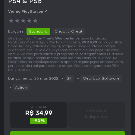
PS4 & PS5
Ver no PlayStation
★
★
★
★
★
Edições:
Standard
Chaotic Great
Onde comprar
Tiny Tina's Wonderlands
mais barato na
PlayStation? Em 9 ago. 2026 há uma oferta,
R$ 34,99
na PlayStation
Store. Na PlayStation é a regra, porque a Sony vende os códigos
quase em exclusivo e as keyshops cobrem alguns jogos em cada
cem. A via real para baixar o preço são os carregamentos PSN mais
baratos, porque pagas menos pelo mesmo saldo na PS Store. Na
PlayStation as keyshops cobrem apenas alguns jogos em cada cem,
por isso a via real para baixar o preço são os carregamentos PSN
mais baratos.
Lançamento: 25 mar. 2022
2K
Gearbox Software
Action
OFFICIAL
KEYSHOPS
R$ 34,99
Indisponível
-90%