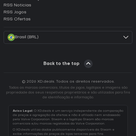
RSS Noticias
Como ativar uma CD Key Ubisoft Connect?
RSS Jogos
Como ativar uma CD Key EA App?
RSS Ofertas
Como ativar uma CD Key Battle.net?
Brasil (BRL)
Back to the top
© 2026 XD.deals. Todos os direitos reservados.
Todas as marcas comerciais, títulos de jogos, logótipos e imagens são
propriedade dos seus respetivos proprietários e são utilizados para fins
de identificação e informação.
Aviso Legal:
O XD.deals é um serviço independente de comparação
de preços e agregação de ofertas e não é afiliado nem endossado
pela Valve Corporation. Steam e o logótipo Steam são marcas
comerciais e/ou marcas registadas da Valve Corporation.
O XD.deals utiliza dados publicamente disponíveis da Steam e
exibe informações de preços de lojas terceiras para fins