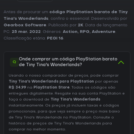
Antes de procurar um
código PlayStation barato de Tiny
Tina's Wonderlands
, confira o essencial. Desenvolvido por
Gearbox Software
. Publicado por
2K
. Data de lançamento
PC:
25 mar. 2022
. Géneros:
Action
,
RPG
,
Adventure
.
Classificação etária:
PEGI 16
.
Onde comprar um código PlayStation barato
Q
de Tiny Tina's Wonderlands?
Usando o nosso comparador de preços, pode comprar
Tiny Tina's Wonderlands para PlayStation
por apenas
R$ 34,99
na
PlayStation Store
. Todos os códigos são
entregues digitalmente. Resgate na sua conta PlayStation e
faça o download de
Tiny Tina's Wonderlands
instantaneamente. Os preços já incluem taxas e códigos
promocionais, para que veja sempre o preço mais baixo
de Tiny Tina's Wonderlands no
PlayStation
. Consulte o
histórico de preços de Tiny Tina's Wonderlands
para
comprar no melhor momento.