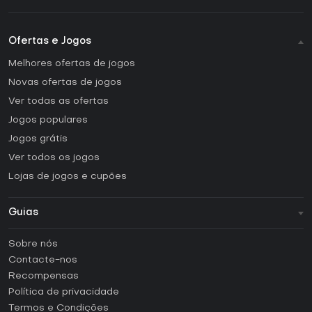
Ofertas e Jogos
Melhores ofertas de jogos
Novas ofertas de jogos
Ver todas as ofertas
Jogos populares
Jogos grátis
Ver todos os jogos
Lojas de jogos e cupões
Guias
FAQ
Sobre nós
Guias e tutoriais
Contacte-nos
Como ativar uma CD Key Steam?
Recompensas
Como ativar uma CD Key Epic Games?
Política de privacidade
Termos e Condições
Como ativar uma CD Key GOG?