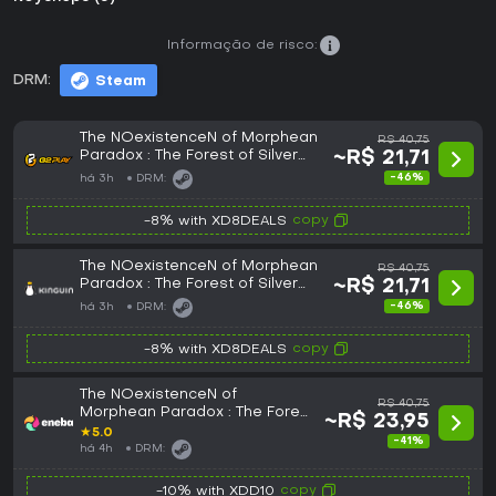
Informação de risco:
DRM:
Steam
The NOexistenceN of Morphean
R$ 40,75
Paradox : The Forest of Silver
~R$ 21,71
Shallots PC Steam CD Key
-46%
há 3h
DRM:
copy
-8% with XD8DEALS
The NOexistenceN of Morphean
R$ 40,75
Paradox : The Forest of Silver
~R$ 21,71
Shallots PC Steam CD Key
-46%
há 3h
DRM:
copy
-8% with XD8DEALS
The NOexistenceN of
R$ 40,75
Morphean Paradox : The Forest
~R$ 23,95
of Silver Shallots Steam Key
★
5.0
-41%
(PC) GLOBAL
há 4h
DRM:
copy
-10% with XDD10