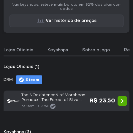
Nas keyshops, esteve mais barato em 92% dos dias com
dados.
Ver histórico de preços
Lojas Oficiais
Keyshops
Sobre o jogo
Req
Lojas Oficiais (1)
DRM:
Steam
The NOexistenceN of Morphean
Paradox : The Forest of Silver
R$ 23,50
Shallots
há 1sem
DRM:
Keyshops (3)