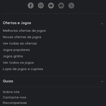
Ofertas e Jogos
Melhores ofertas de jogos
Novas ofertas de jogos
Ver todas as ofertas
Jogos populares
Jogos grátis
Ver todos os jogos
Lojas de jogos e cupões
Guias
FAQ
Sobre nós
Guias e tutoriais
Contacte-nos
Como ativar uma CD Key Steam?
Recompensas