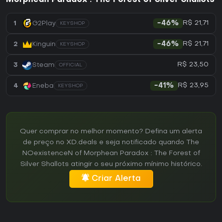
Morphean Paradox : The Forest of Silver Shallots
R$ 21,71
1
G2Play
-46%
KEYSHOP
R$ 21,71
2
Kinguin
-46%
KEYSHOP
R$ 23,50
3
Steam
OFFICIAL
R$ 23,95
4
Eneba
-41%
KEYSHOP
Quer comprar no melhor momento? Defina um alerta
de preço no XD.deals e seja notificado quando The
NOexistenceN of Morphean Paradox : The Forest of
Silver Shallots atingir o seu próximo mínimo histórico.
Criar Alerta