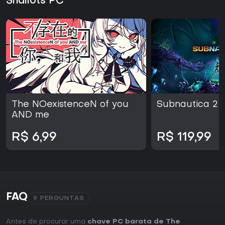
Shallots PC
The NOexistenceN of you
Subnautica 2
AND me
R$ 6,99
R$ 119,99
FAQ
9 PERGUNTAS
Antes de procurar uma
chave PC barata de The