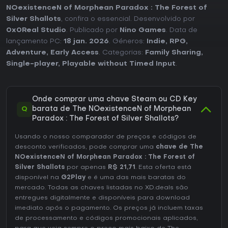
NOexistenceN of Morphean Paradox : The Forest of
Silver Shallots
, confira o essencial. Desenvolvido por
0x0Real Studio
. Publicado por
Nino Games
. Data de
lançamento PC:
18 jan. 2026
. Géneros:
Indie
,
RPG
,
Adventure
,
Early Access
. Categorias:
Family Sharing
,
Single-player
,
Playable without Timed Input
.
Onde comprar uma chave Steam ou CD Key
Q
barata de The NOexistenceN of Morphean
Paradox : The Forest of Silver Shallots?
Usando o nosso comparador de preços e códigos de
desconto verificados, pode comprar uma
chave de The
NOexistenceN of Morphean Paradox : The Forest of
Silver Shallots
por apenas
R$ 21,71
. Esta oferta está
disponível na
G2Play
e é uma das mais baratas do
mercado. Todas as chaves listadas no XD.deals são
entregues digitalmente e disponíveis para download
imediato após o pagamento. Os preços já incluem taxas
de processamento e códigos promocionais aplicados,