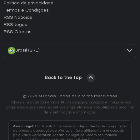
Como ativar uma CD Key Epic Games?
Política de privacidade
Termos e Condições
Como ativar uma CD Key GOG?
RSS Noticias
Como ativar uma CD Key Ubisoft Connect?
RSS Jogos
Como ativar uma CD Key EA App?
RSS Ofertas
Como ativar uma CD Key Battle.net?
Brasil (BRL)
Back to the top
© 2026 XD.deals. Todos os direitos reservados.
Todas as marcas comerciais, títulos de jogos, logótipos e imagens são
propriedade dos seus respetivos proprietários e são utilizados para fins
de identificação e informação.
Aviso Legal:
O XD.deals é um serviço independente de comparação
de preços e agregação de ofertas e não é afiliado nem endossado
pela Valve Corporation. Steam e o logótipo Steam são marcas
comerciais e/ou marcas registadas da Valve Corporation.