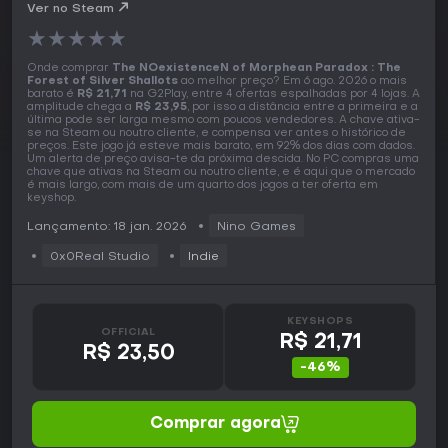
Silver Shallots PC Key
Ver no Steam
★
★
★
★
★
Onde comprar
The NOexistenceN of Morphean Paradox : The
Forest of Silver Shallots
ao melhor preço? Em 6 ago. 2026 o mais
barato é
R$ 21,71
na G2Play, entre 4 ofertas espalhadas por 4 lojas. A
amplitude chega a
R$ 23,95
, por isso a distância entre a primeira e a
última pode ser larga mesmo com poucos vendedores. A chave ativa-
se na Steam ou noutro cliente, e compensa ver antes o histórico de
preços. Este jogo já esteve mais barato, em 92% dos dias com dados.
Um alerta de preço avisa-te da próxima descida. No PC compras uma
chave que ativas na Steam ou noutro cliente, e é aqui que o mercado
é mais largo, com mais de um quarto dos jogos a ter oferta em
keyshop.
Lançamento: 18 jan. 2026
Nino Games
0x0Real Studio
Indie
KEYSHOPS
OFFICIAL
R$ 21,71
R$ 23,50
-46%
Comprar agora