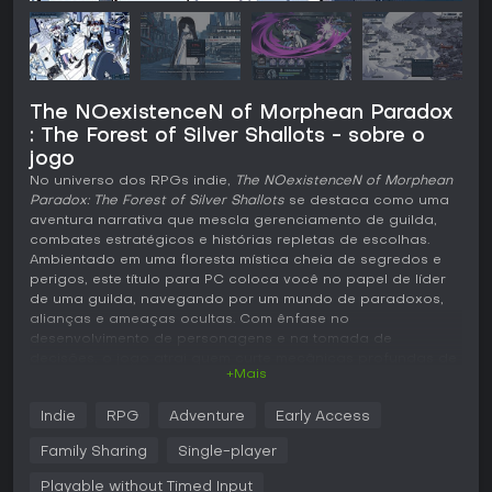
The NOexistenceN of Morphean Paradox
: The Forest of Silver Shallots - sobre o
jogo
No universo dos RPGs indie,
The NOexistenceN of Morphean
Paradox: The Forest of Silver Shallots
se destaca como uma
aventura narrativa que mescla gerenciamento de guilda,
combates estratégicos e histórias repletas de escolhas.
Ambientado em uma floresta mística cheia de segredos e
perigos, este título para PC coloca você no papel de líder
de uma guilda, navegando por um mundo de paradoxos,
alianças e ameaças ocultas. Com ênfase no
desenvolvimento de personagens e na tomada de
decisões, o jogo atrai quem curte mecânicas profundas de
+Mais
RPG envoltas em uma trama cativante sobre destino e
redenção.
Indie
RPG
Adventure
Early Access
Jogabilidade
Family Sharing
Single-player
O coração da jogabilidade está no gerenciamento de uma
guilda de aventureiros em um sistema de progressão diária.
Playable without Timed Input