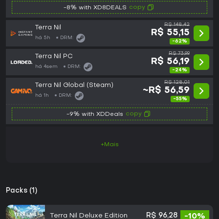
copy
-8% with XD8DEALS
R$ 148,42
Terra Nil
R$ 55,15
há 5h
DRM:
-62%
R$ 73,99
Terra Nil PC
R$ 56,19
há 4sem
DRM:
-24%
R$ 128,01
Terra Nil Global (Steam)
~R$ 56,59
há 1h
DRM:
-55%
copy
-9% with XDDeals
+Mais
Packs (1)
Terra Nil Deluxe Edition
R$ 96,28
-10%