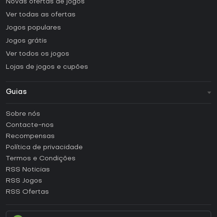
Novas ofertas de jogos
Ver todas as ofertas
Jogos populares
Jogos grátis
Ver todos os jogos
Lojas de jogos e cupões
Guias
FAQ
Sobre nós
Guias e tutoriais
Contacte-nos
Como ativar uma CD Key Steam?
Recompensas
Como ativar uma CD Key Epic Games?
Política de privacidade
Termos e Condições
Como ativar uma CD Key GOG?
RSS Noticias
Como ativar uma CD Key Ubisoft Connect?
RSS Jogos
Como ativar uma CD Key EA App?
RSS Ofertas
Como ativar uma CD Key Battle.net?