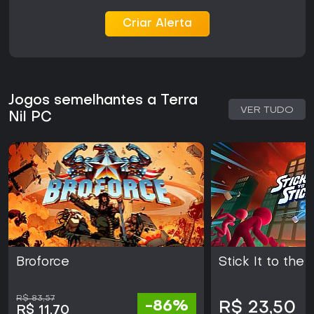
Criar Alerta
Jogos semelhantes a Terra
VER TUDO
Nil PC
Broforce
Stick It to the
R$ 83,57
-86%
R$ 23,50
R$ 11,70