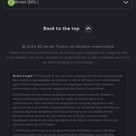
Brasil (BRL)
Back to the top
© 2026 XD.deals. Todos os direitos reservados.
Todas as marcas comerciais, títulos de jogos, logótipos e imagens são
propriedade dos seus respetivos proprietários e são utilizados para fins
de identificação e informação.
Aviso Legal:
O XD.deals é um serviço independente de comparação
de preços e agregação de ofertas e não é afiliado nem endossado
pela Valve Corporation. Steam e o logótipo Steam são marcas
comerciais e/ou marcas registadas da Valve Corporation.
O XD.deals utiliza dados publicamente disponíveis da Steam e
exibe informações de preços de lojas terceiras para fins
informativos. Não vendemos produtos ou chaves digitais e não
garantimos a precisão, disponibilidade ou validade das ofertas ou
chaves digitais exibidas. Verifique sempre as condições finais
diretamente no site da loja antes de efetuar uma compra.
Qualquer compra de chaves digitais de lojas terceiras é feita por
conta e risco do Utilizador.
O XD.deals participa em programas de afiliados e pode receber
uma comissão de compras qualificadas efetuadas através dos