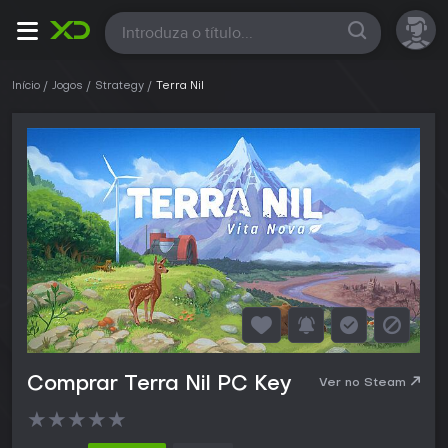
Todas
Início
Jogos
Strategy
Terra Nil
Comprar Terra Nil PC Key
Ver no Steam
★
★
★
★
★