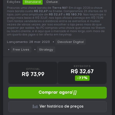
Edições:
Standard
Deluxe
Procuras uma chave barata de
Terra Nil
? Em 6 ago. 2026 a chave
mais barata custa
R$ 32,67
na Eneba. Comparamos 25 ofertas de 13
lojas, com uma amplitude de
R$ 32,67
a
R$ 180,70
. Nas keyshops o
preço mais baixo é R$ 32,67, nas lojas oficiais começa em R$ 73,99.
Com tantos vendedores a distância entre os extremos é muitas
vezes de várias vezes, por isso escolher a loja pesa mais do que
esperar por saldos. No PC compras uma chave que ativas na Steam
ou noutro cliente, e é aqui que o mercado é mais largo, com mais de
um quarto dos jogos a ter oferta em keyshop.
Lançamento: 28 mar. 2023
Devolver Digital
Free Lives
Strategy
KEYSHOPS
OFFICIAL
R$ 32,67
R$ 73,99
-77%
Comprar agora
Ver histórico de preços