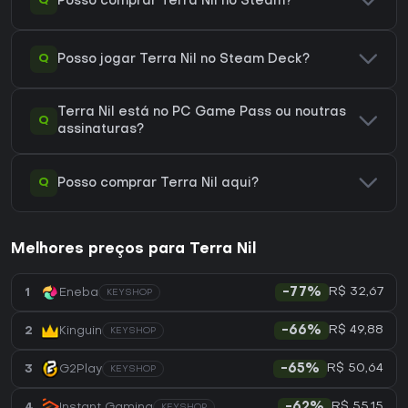
Q
Posso comprar Terra Nil no Steam?
Q
Posso jogar Terra Nil no Steam Deck?
Terra Nil está no PC Game Pass ou noutras
Q
assinaturas?
Q
Posso comprar Terra Nil aqui?
Melhores preços para Terra Nil
R$ 32,67
1
Eneba
-77%
KEYSHOP
R$ 49,88
2
Kinguin
-66%
KEYSHOP
R$ 50,64
3
G2Play
-65%
KEYSHOP
R$ 55,15
4
Instant Gaming
-62%
KEYSHOP