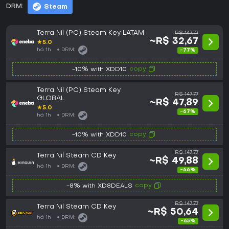
DRM:
Steam
Terra Nil (PC) Steam Key LATAM
R$ 147,77
~R$ 32,67
★
5.0
há 1h
DRM:
-77%
copy
-10% with XDD10
Terra Nil (PC) Steam Key
R$ 147,77
GLOBAL
~R$ 47,89
★
5.0
-67%
há 1h
DRM:
copy
-10% with XDD10
R$ 147,77
Terra Nil Steam CD Key
~R$ 49,88
há 1h
DRM:
-66%
copy
-8% with XD8DEALS
R$ 147,77
Terra Nil Steam CD Key
~R$ 50,64
há 1h
DRM:
-65%