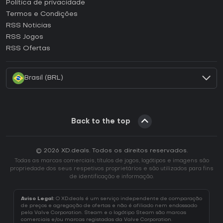
Como ativar uma CD Key Epic Games?
Política de privacidade
Termos e Condições
Como ativar uma CD Key GOG?
RSS Noticias
Como ativar uma CD Key Ubisoft Connect?
RSS Jogos
Como ativar uma CD Key EA App?
RSS Ofertas
Como ativar uma CD Key Battle.net?
Brasil (BRL)
Back to the top
© 2026 XD.deals. Todos os direitos reservados.
Todas as marcas comerciais, títulos de jogos, logótipos e imagens são
propriedade dos seus respetivos proprietários e são utilizados para fins
de identificação e informação.
Aviso Legal:
O XD.deals é um serviço independente de comparação
de preços e agregação de ofertas e não é afiliado nem endossado
pela Valve Corporation. Steam e o logótipo Steam são marcas
comerciais e/ou marcas registadas da Valve Corporation.