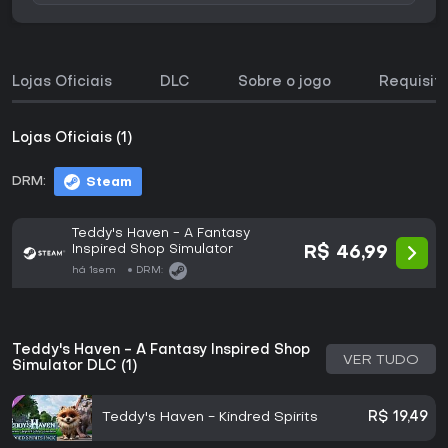
Lojas Oficiais
DLC
Sobre o jogo
Requisit
Lojas Oficiais (1)
DRM:
Steam
Teddy's Haven - A Fantasy
Inspired Shop Simulator
R$ 46,99
há 1sem
DRM:
Teddy's Haven - A Fantasy Inspired Shop
VER TUDO
Simulator DLC (1)
Teddy's Haven - Kindred Spirits
R$ 19,49