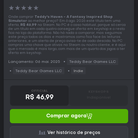
★
★
★
★
★
Onde comprar
Teddy's Haven - A Fantasy Inspired Shop
Simulator
ao melhor preço? Em 6 ago. 2026 este título tem uma
oferta,
R$ 46,99
na Steam. No PC é o caso habitual, porque só cerca
de um título em cada quatro consegue oferta em keyshop e o resto
fica na loja da plataforma. Não há nada a comparar, mas seguimos
este preço todos os dias e mostramos como fica face às leituras
anteriores, e um alerta de preço avisa-te de cada descida. No PC
compras uma chave que ativas na Steam ou noutro cliente, e é aqui
que o mercado é mais largo, com mais de um quarto dos jogos a ter
oferta em keyshop.
Lançamento: 06 mai. 2025
Teddy Bear Games LLC
Teddy Bear Games LLC
Indie
OFFICIAL
KEYSHOPS
R$ 46,99
Indisponível
Comprar agora
Ver histórico de preços