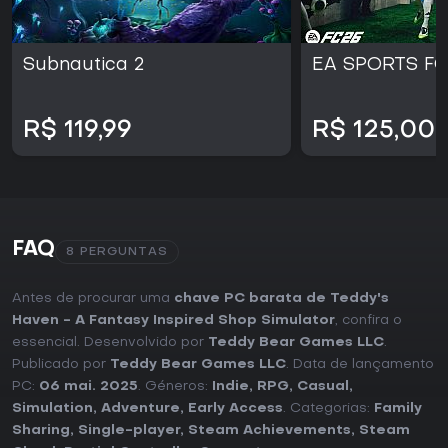
Subnautica 2
EA SPORTS FC
R$ 119,99
R$ 125,00
FAQ
8 PERGUNTAS
Antes de procurar uma
chave PC barata de Teddy's
Haven - A Fantasy Inspired Shop Simulator
, confira o
essencial. Desenvolvido por
Teddy Bear Games LLC
.
Publicado por
Teddy Bear Games LLC
. Data de lançamento
PC:
06 mai. 2025
. Géneros:
Indie
,
RPG
,
Casual
,
Simulation
,
Adventure
,
Early Access
. Categorias:
Family
Sharing
,
Single-player
,
Steam Achievements
,
Steam