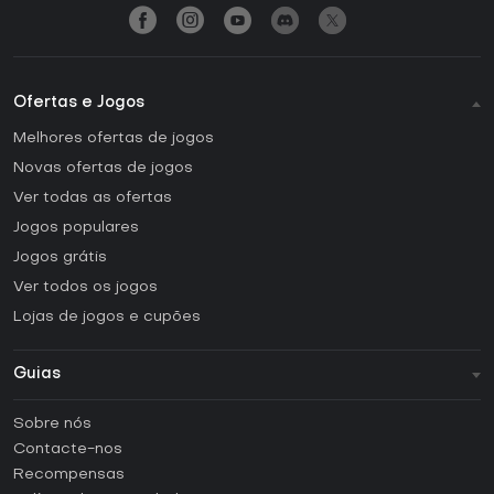
Ofertas e Jogos
Melhores ofertas de jogos
Novas ofertas de jogos
Ver todas as ofertas
Jogos populares
Jogos grátis
Ver todos os jogos
Lojas de jogos e cupões
Guias
FAQ
Sobre nós
Guias e tutoriais
Contacte-nos
Como ativar uma CD Key Steam?
Recompensas