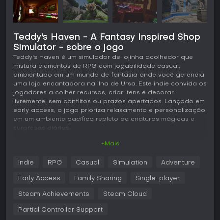
Teddy's Haven - A Fantasy Inspired Shop
Simulator - sobre o jogo
Teddy's Haven é um simulador de lojinha acolhedor que
mistura elementos de RPG com jogabilidade casual,
ambientado em um mundo de fantasia onde você gerencia
uma loja encantadora na ilha de Ursa. Este indie convida os
jogadores a colher recursos, criar itens e decorar
livremente, sem conflitos ou prazos apertados. Lançado em
early access, o jogo prioriza relaxamento e personalização
em um ambiente pacífico repleto de criaturas mágicas e
surpresas diárias.
+Mais
Jogabilidade
Em Teddy's Haven, o ciclo principal gira em torno de
Indie
RPG
Casual
Simulation
Adventure
administrar uma loja mágica, reabastecendo prateleiras
com itens coletados, cultivados ou criados. As habilidades
Early Access
Family Sharing
Single-player
evoluem de forma natural por meio de atividades como
colher frutas ou gerenciar estoque, desbloqueando
Steam Achievements
Steam Cloud
recompensas como reabastecimento mais rápido ou
Partial Controller Support
maiores rendimentos. A criação é simples: basta posicionar
materiais e voltar depois para os resultados, com opções