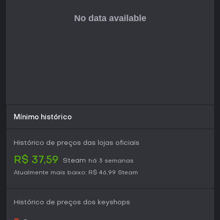
potencial, apesar de alguns bugs iniciais em demos. O
desenvolvimento contínuo promete mais profundidade,
ideal para fãs de simulações sem apostas altas. Se você
curte atividades leves como decorar e explorar em um
cenário fantástico, o jogo entrega ótimo valor no estado
atual, especialmente com melhorias impulsionadas pela
comunidade à vista.
Mínimo histórico
Histórico de preços das lojas oficiais
R$ 37,59
Steam
há 3 semanas
Atualmente mais baixo:
R$ 46,99
Steam
Histórico de preços dos keyshops