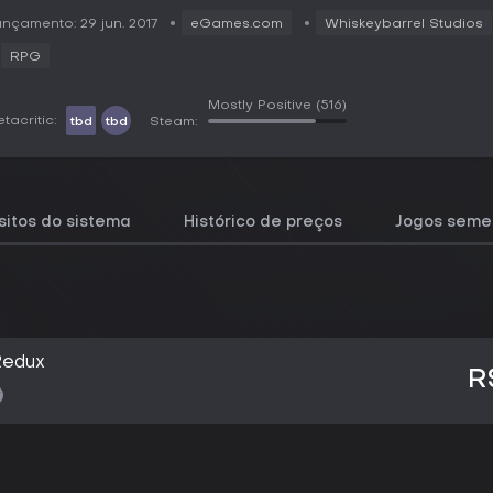
nçamento: 29 jun. 2017
eGames.com
Whiskeybarrel Studios
RPG
Mostly Positive
(516)
tacritic:
tbd
tbd
Steam:
sitos do sistema
Histórico de preços
Jogos seme
Redux
R