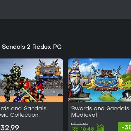
 Sandals 2 Redux PC
rds and Sandals
Swords and Sandals
sic Collection
Medieval
R$ 23,50
-3
32,99
R$ 16,45