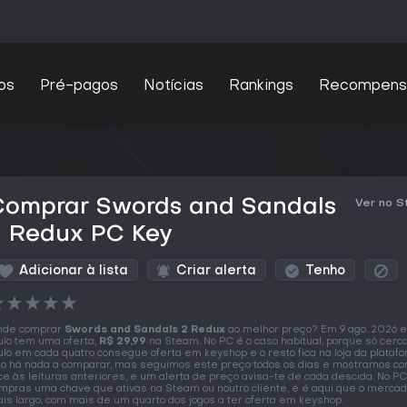
os
Pré-pagos
Notícias
Rankings
Recompens
Comprar Swords and Sandals
Ver no 
2 Redux PC Key
Adicionar à lista
Criar alerta
Tenho
★
★
★
★
★
nde comprar
Swords and Sandals 2 Redux
ao melhor preço? Em 9 ago. 2026 
tulo tem uma oferta,
R$ 29,99
na Steam. No PC é o caso habitual, porque só cerc
tulo em cada quatro consegue oferta em keyshop e o resto fica na loja da platafo
o há nada a comparar, mas seguimos este preço todos os dias e mostramos co
ce às leituras anteriores, e um alerta de preço avisa-te de cada descida. No PC
mpras uma chave que ativas na Steam ou noutro cliente, e é aqui que o mercad
is largo, com mais de um quarto dos jogos a ter oferta em keyshop.