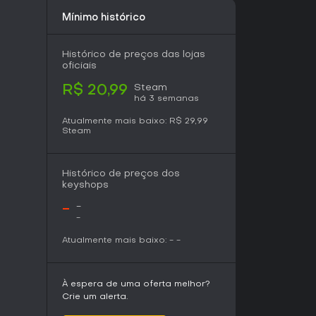
deal para fãs de RPGs táticos que curtem criar
Mínimo histórico
rsonalizados em um tema de gladiadores. Com
 mais de 500 jogadores, recebe elogios pela
ora alguns apontem bugs remanescentes mesmo
Histórico de preços das lojas
am muitos problemas.
oficiais
Steam
estratégicas a narrativas longas, o jogo
R$ 20,99
há 3 semanas
pelo sistema de combate e progressão. Patches
dade, tornando-o uma escolha confiável para
Atualmente mais baixo:
R$ 29,99
rizada de ação em arenas por turnos. Para
Steam
 jogabilidade focada em gladiadores, continua
r da ausência de temporadas contínuas ou
Histórico de preços dos
keyshops
-
-
-
Atualmente mais baixo:
-
-
À espera de uma oferta melhor?
Crie um alerta.