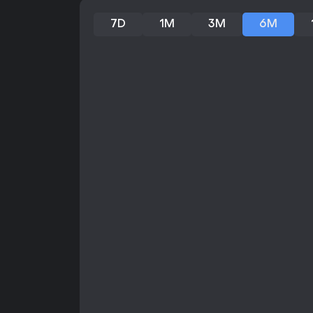
7D
1M
3M
6M