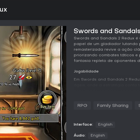
dux
Swords and Sandals 
Swords and Sandals 2 Redux é 
papel de um gladiador lutando p
remasterizada revive a ação clá
priorizando combates táticos 
fantasia repleto de oponentes d
Jogabilidade
Em Swords and Sandals 2 Redux,
ágeis, onde a estratégia conta t
escolhendo caminhos como mago 
que liberam mais de 30 habilida
combate, selecione ações a cad
RPG
Family Sharing
habilidades especiais para supe
O equipamento é fundamental, 
coletar e equipar. Esses itens i
Interface:
English
vitalidade, permitindo personal
progressão é gratificante, com 
Áudio:
English