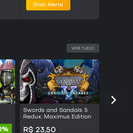
Criar Alerta
VER TUDO
Swords and Sandals 5
Swords 
Redux: Maximus Edition
Pirates
0%
R$ 23,50
R$ 23,