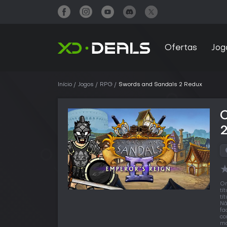
Ofertas
Jog
Início
Jogos
RPG
Swords and Sandals 2 Redux
O
tí
tí
Nã
fa
co
ma