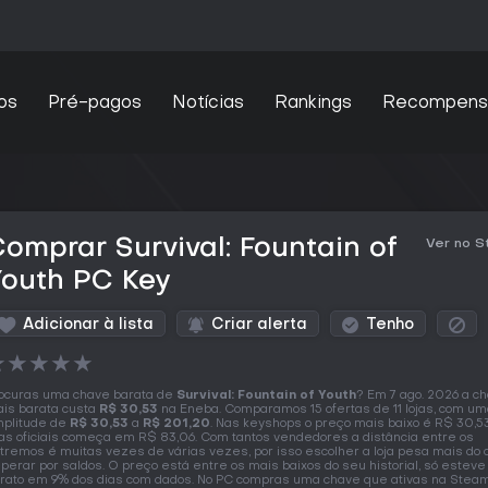
os
Pré-pagos
Notícias
Rankings
Recompens
omprar Survival: Fountain of
Ver no 
Youth PC Key
Adicionar à lista
Criar alerta
Tenho
★
★
★
★
★
ocuras uma chave barata de
Survival: Fountain of Youth
? Em 7 ago. 2026 a c
is barata custa
R$ 30,53
na Eneba. Comparamos 15 ofertas de 11 lojas, com u
plitude de
R$ 30,53
a
R$ 201,20
. Nas keyshops o preço mais baixo é R$ 30,5
jas oficiais começa em R$ 83,06. Com tantos vendedores a distância entre os
tremos é muitas vezes de várias vezes, por isso escolher a loja pesa mais do
perar por saldos. O preço está entre os mais baixos do seu historial, só estev
rato em 9% dos dias com dados. No PC compras uma chave que ativas na Stea