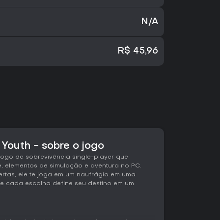
N/A
R$ 45,96
 Youth - sobre o jogo
 jogo de sobrevivência single-player que
e, elementos de simulação e aventura no PC.
rtas, ele te joga em um naufrágio em uma
de cada escolha define seu destino em um