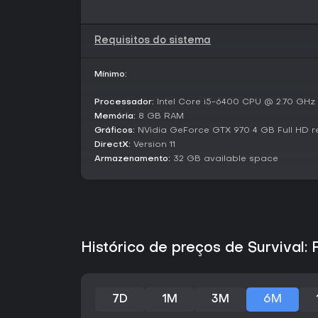
Requisitos do sistema
Mínimo:
Processador:
Intel Core i5-6400 CPU @ 2.70 GHz
Memória:
8 GB RAM
Gráficos:
NVidia GeForce GTX 970 4 GB Full HD r
DirectX:
Version 11
Armazenamento:
32 GB available space
Histórico de preços de Survival: 
7D
1M
3M
6M