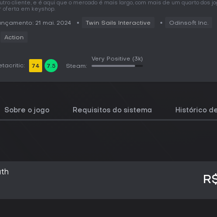
utro cliente, e é aqui que o mercado é mais largo, com mais de um quarto dos jo
r oferta em keyshop.
nçamento: 21 mai. 2024
Twin Sails Interactive
Odinsoft Inc.
Action
Very Positive
(3k)
tacritic:
74
7.5
Steam:
Sobre o jogo
Requisitos do sistema
Histórico d
uth
R$