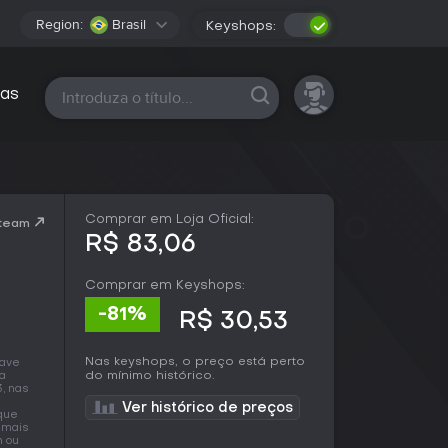
Region:
Brasil
Keyshops:
Todas as plataformas
as
Comprar em Loja Oficial:
Steam
R$ 83,06
Comprar em Keyshops:
-81%
R$ 30,53
Nas keyshops, o preço está perto
have
do mínimo histórico.
ma
3, nas
Ver histórico de preços
 que
e mais
m ou