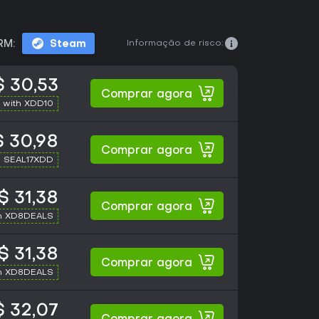
Informação de risco:
RM:
Steam
 30,53
Comprar agora
 with XDD10
 30,98
Comprar agora
h SEAL17XDD
$ 31,38
Comprar agora
h XD8DEALS
$ 31,38
Comprar agora
h XD8DEALS
 32,07