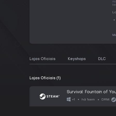
no
te
La
Me
Lojas Oficiais
Keyshops
DLC
Lojas Oficiais (1)
Survival: Fountain of Yo
há 1sem
+1
DRM: