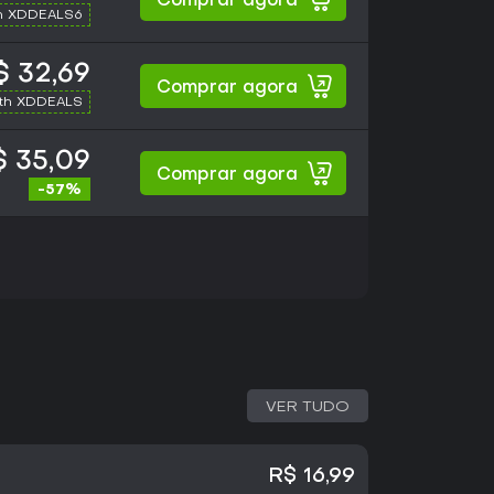
Comprar agora
h XDDEALS6
 32,69
Comprar agora
ith XDDEALS
$ 35,09
Comprar agora
-57%
VER TUDO
R$ 16,99