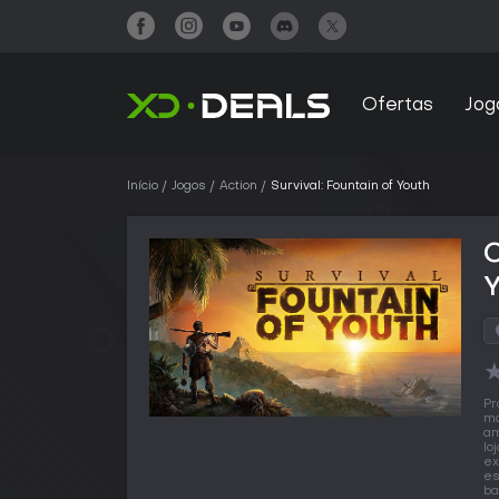
Ofertas
Jog
Início
Jogos
Action
Survival: Fountain of Youth
C
Pr
ma
am
lo
ex
es
ba