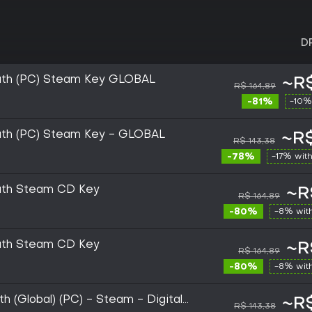
D
Youth (PC) Steam Key GLOBAL
~R$
R$ 164,89
-81%
-10%
Youth (PC) Steam Key - GLOBAL
~R$
R$ 143,38
-78%
-17% wit
Youth Steam CD Key
~R
R$ 164,89
-80%
-8% wit
Youth Steam CD Key
~R
R$ 164,89
-80%
-8% wit
th (Global) (PC) - Steam - Digital
~R$
R$ 143,38