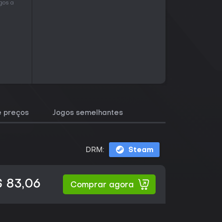
gos a
e preços
Jogos semelhantes
DRM:
Steam
 83,06
Comprar agora