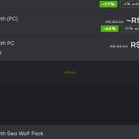
-77%
-6% wit
uth (PC)
~R$
R$ 83,06
-60%
-15% w
uth PC
R
R$ 83,06
+Mais
outh Sea Wolf Pack