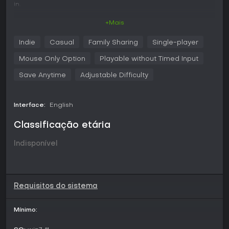
in.
■ Check each row, each column, and each block to see if
+Mais
there are any duplicate icons. Once all the cells are filled
and the conditions are met, the challenge is successfully
Indie
Casual
Family Sharing
Single-player
completed.
Mouse Only Option
Playable without Timed Input
Save Anytime
Adjustable Difficulty
Interface:
English
Classificação etária
Indisponível
Requisitos do sistema
Mínimo: