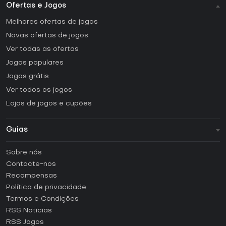
Ofertas e Jogos
Melhores ofertas de jogos
Novas ofertas de jogos
Ver todas as ofertas
Jogos populares
Jogos grátis
Ver todos os jogos
Lojas de jogos e cupões
Guias
FAQ
Sobre nós
Guias e tutoriais
Contacte-nos
Como ativar uma CD Key Steam?
Recompensas
Como ativar uma CD Key Epic Games?
Política de privacidade
Termos e Condições
Como ativar uma CD Key GOG?
RSS Noticias
Como ativar uma CD Key Ubisoft Connect?
RSS Jogos