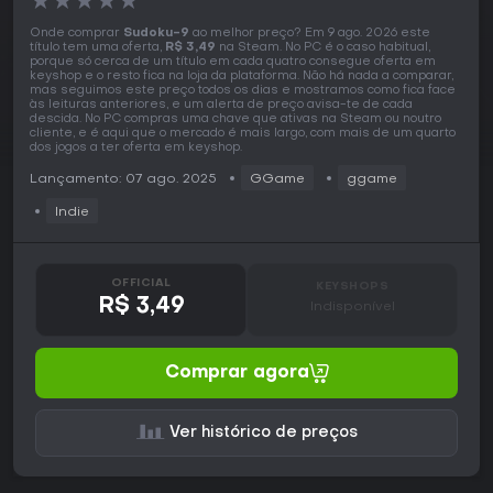
★
★
★
★
★
Onde comprar
Sudoku-9
ao melhor preço? Em 9 ago. 2026 este
título tem uma oferta,
R$ 3,49
na Steam. No PC é o caso habitual,
porque só cerca de um título em cada quatro consegue oferta em
keyshop e o resto fica na loja da plataforma. Não há nada a comparar,
mas seguimos este preço todos os dias e mostramos como fica face
às leituras anteriores, e um alerta de preço avisa-te de cada
descida. No PC compras uma chave que ativas na Steam ou noutro
cliente, e é aqui que o mercado é mais largo, com mais de um quarto
dos jogos a ter oferta em keyshop.
Lançamento: 07 ago. 2025
GGame
ggame
Indie
OFFICIAL
KEYSHOPS
R$ 3,49
Indisponível
Comprar agora
Ver histórico de preços