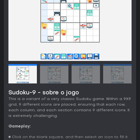
Sudoku-9 - sobre o jogo
This is a variant of a very classic Sudoku game. Within a 9X9
grid, 9 different icons are placed, ensuring that each row,
each column, and each section contains 9 different icons. It
is extremely challenging.
Gameplay:
■ Click on the blank square, and then select an icon to fill it