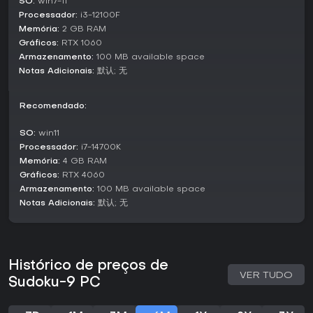
SO:
win7-11
Processador:
i3-12100F
Memória:
2 GB RAM
Gráficos:
RTX 1060
Armazenamento:
100 MB available space
Notas Adicionais:
默认; 无
Recomendado:
SO:
win11
Processador:
i7-14700K
Memória:
4 GB RAM
Gráficos:
RTX 4060
Armazenamento:
100 MB available space
Notas Adicionais:
默认; 无
Histórico de preços de
VER TUDO
Sudoku-9 PC