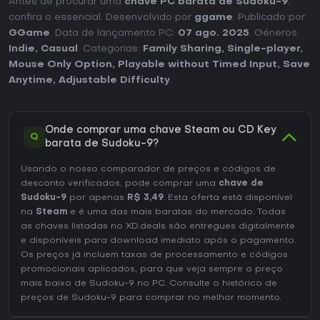
Antes de procurar uma
chave PC barata de Sudoku-9
,
confira o essencial. Desenvolvido por
ggame
. Publicado por
GGame
. Data de lançamento PC:
07 ago. 2025
. Géneros:
Indie
,
Casual
. Categorias:
Family Sharing
,
Single-player
,
Mouse Only Option
,
Playable without Timed Input
,
Save
Anytime
,
Adjustable Difficulty
.
Onde comprar uma chave Steam ou CD Key
Q
barata de Sudoku-9?
Usando o nosso comparador de preços e códigos de
desconto verificados, pode comprar uma
chave de
Sudoku-9
por apenas
R$ 3,49
. Esta oferta está disponível
na
Steam
e é uma das mais baratas do mercado. Todas
as chaves listadas no XD.deals são entregues digitalmente
e disponíveis para download imediato após o pagamento.
Os preços já incluem taxas de processamento e códigos
promocionais aplicados, para que veja sempre o preço
mais baixo de Sudoku-9 no
PC
. Consulte o
histórico de
preços de Sudoku-9
para comprar no melhor momento.