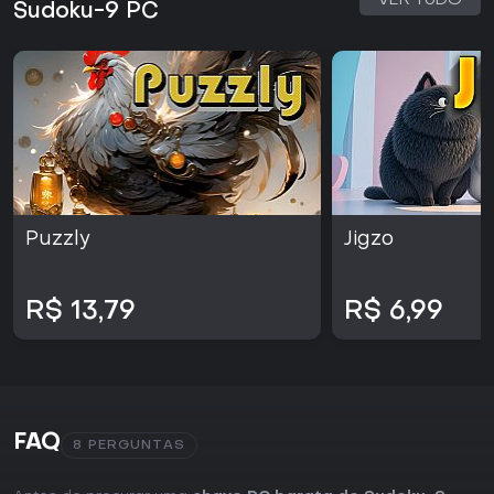
VER TUDO
Sudoku-9 PC
Puzzly
Jigzo
R$ 13,79
R$ 6,99
FAQ
8 PERGUNTAS