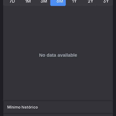
7D
1M
3M
6M
1Y
2Y
3Y
Mínimo histórico