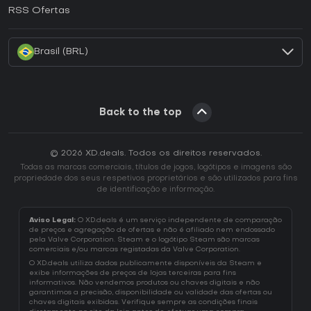
Como ativar uma CD Key EA App?
RSS Ofertas
Como ativar uma CD Key Battle.net?
Brasil (BRL)
Back to the top
© 2026 XD.deals. Todos os direitos reservados.
Todas as marcas comerciais, títulos de jogos, logótipos e imagens são
propriedade dos seus respetivos proprietários e são utilizados para fins
de identificação e informação.
Aviso Legal:
O XD.deals é um serviço independente de comparação
de preços e agregação de ofertas e não é afiliado nem endossado
pela Valve Corporation. Steam e o logótipo Steam são marcas
comerciais e/ou marcas registadas da Valve Corporation.
O XD.deals utiliza dados publicamente disponíveis da Steam e
exibe informações de preços de lojas terceiras para fins
informativos. Não vendemos produtos ou chaves digitais e não
garantimos a precisão, disponibilidade ou validade das ofertas ou
chaves digitais exibidas. Verifique sempre as condições finais