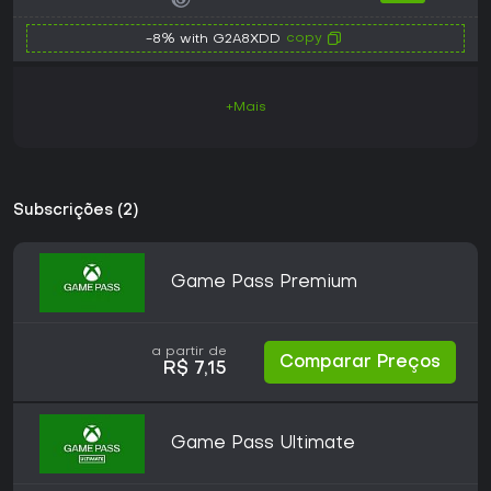
copy
-8% with G2A8XDD
+Mais
Subscrições (2)
Game Pass Premium
a partir de
Comparar Preços
R$ 7,15
Game Pass Ultimate