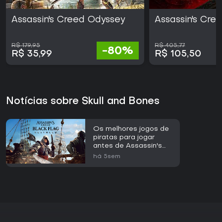
Assassin's Creed Odyssey
Assassin's Cr
R$ 179,95
R$ 405,77
-80%
R$ 35,99
R$ 105,50
Notícias sobre Skull and Bones
Os melhores jogos de
piratas para jogar
antes de Assassin's
Creed Black Flag
há 5sem
Resynced