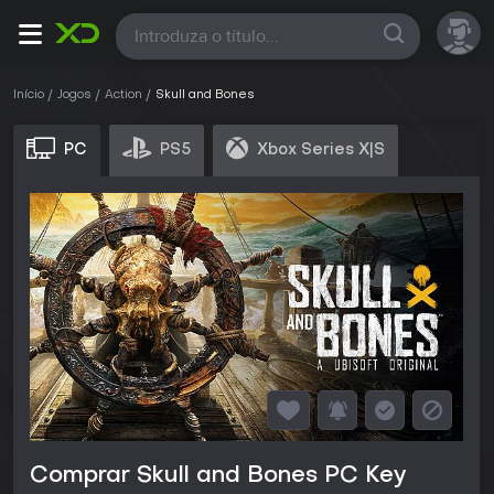
Todas
Início
Jogos
Action
Skull and Bones
PC
PS5
Xbox Series X|S
Comprar Skull and Bones PC Key