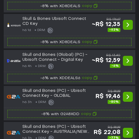
copy
-8% with XD8DEALS
Skull & Bones Ubisoft Connect
R$ 176,67
CD Key
~R$ 12,35
-93%
há 1d
DRM:
copy
-8% with XD8DEALS
Skull and Bones (Global) (PC) -
R$ 13,40
Ubisoft Connect - Digital Key
~R$ 12,59
-6%
há 4h
DRM:
copy
-6% with XDDEALS6
Skull and Bones (PC) - Ubisoft
R$ 99,99
Connect Key - GLOBAL
R$ 19,46
-80%
há 3h
DRM:
copy
-8% with G2A8XDD
Skull and Bones (PC) - Ubisoft
R$ 99,99
Connect Key - AUSTRALIA/NEW
R$ 22,08
ZEALAND
-77%
há 3h
DRM: