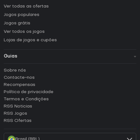
Ver todas as ofertas
Jogos populares
Jogos grátis
Ver todos os jogos
Lojas de jogos e cupões
Guias
FAQ
Sobre nós
Guias e tutoriais
Contacte-nos
Como ativar uma CD Key Steam?
Recompensas
Como ativar uma CD Key Epic Games?
Política de privacidade
Termos e Condições
Como ativar uma CD Key GOG?
RSS Noticias
Como ativar uma CD Key Ubisoft Connect?
RSS Jogos
Como ativar uma CD Key EA App?
RSS Ofertas
Como ativar uma CD Key Battle.net?
Brasil (BRL)