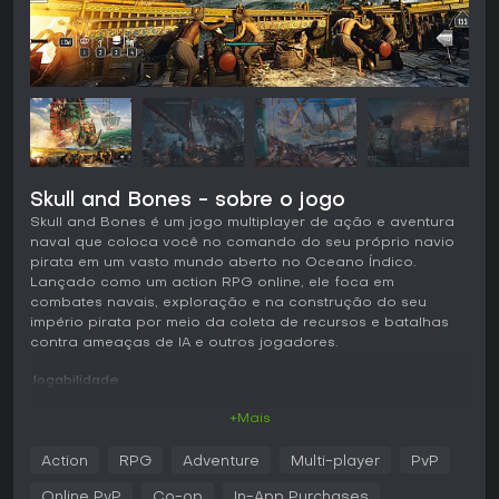
Skull and Bones - sobre o jogo
Skull and Bones é um jogo multiplayer de ação e aventura
naval que coloca você no comando do seu próprio navio
pirata em um vasto mundo aberto no Oceano Índico.
Lançado como um action RPG online, ele foca em
combates navais, exploração e na construção do seu
império pirata por meio da coleta de recursos e batalhas
contra ameaças de IA e outros jogadores.
Jogabilidade
Em Skull and Bones, a experiência central gira em torno de
+Mais
navegação e combates navais. Você começa criando e
customizando navios, escolhendo entre vários tipos
Action
RPG
Adventure
Multi-player
PvP
adequados a diferentes estratégias, como atacantes
rápidos ou embarcações pesadamente blindadas. Os
Online PvP
Co-op
In-App Purchases