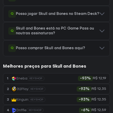
Q
Posso jogar Skull and Bones no Steam Deck?
Skull and Bones está no PC Game Pass ou
Q
noutras assinaturas?
Q
Posso comprar Skull and Bones aqui?
Melhores preços para Skull and Bones
R$ 12,19
1
Eneba
-93%
KEYSHOP
R$ 12,35
2
G2Play
-93%
KEYSHOP
R$ 12,35
3
Kinguin
-93%
KEYSHOP
R$ 12,59
4
Driffle
-6%
KEYSHOP