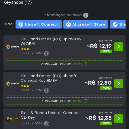
Keyshops (17)
Informação de risco:
DRM:
Ubisoft Connect
Microsoft Store
Ste
Skull and Bones (PC) Uplay Key
R$ 176,67
GLOBAL
~R$ 12,19
★
5.0
-93%
há 1d
DRM:
copy
-10% with XDD10
Skull and Bones (PC) Ubisoft
R$ 176,67
Connect Key EMEA
~R$ 12,30
★
5.0
-93%
há 1d
DRM:
copy
-10% with XDD10
Skull & Bones Ubisoft Connect
R$ 176,67
CD Key
~R$ 12,35
-93%
há 1d
DRM: