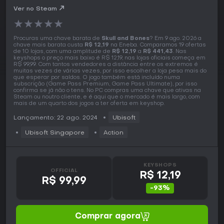
Ver no Steam
★
★
★
★
★
Procuras uma chave barata de
Skull and Bones
? Em 9 ago. 2026 a
chave mais barata custa
R$ 12,19
na Eneba. Comparamos 19 ofertas
de 10 lojas, com uma amplitude de
R$ 12,19
a
R$ 441,43
. Nas
keyshops o preço mais baixo é R$ 12,19, nas lojas oficiais começa em
R$ 99,99. Com tantos vendedores a distância entre os extremos é
muitas vezes de várias vezes, por isso escolher a loja pesa mais do
que esperar por saldos. O jogo também está incluído numa
subscrição (Game Pass Premium, Game Pass Ultimate), por isso
confirma se já não o tens. No PC compras uma chave que ativas na
Steam ou noutro cliente, e é aqui que o mercado é mais largo, com
mais de um quarto dos jogos a ter oferta em keyshop.
Lançamento: 22 ago. 2024
Ubisoft
Ubisoft Singapore
Action
KEYSHOPS
OFFICIAL
R$ 12,19
R$ 99,99
-93%
Comprar agora