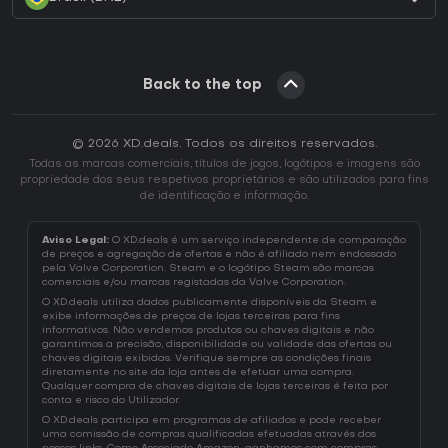
Back to the top
© 2026 XD.deals. Todos os direitos reservados.
Todas as marcas comerciais, títulos de jogos, logótipos e imagens são
propriedade dos seus respetivos proprietários e são utilizados para fins
de identificação e informação.
Aviso Legal:
O XD.deals é um serviço independente de comparação
de preços e agregação de ofertas e não é afiliado nem endossado
pela Valve Corporation. Steam e o logótipo Steam são marcas
comerciais e/ou marcas registadas da Valve Corporation.
O XD.deals utiliza dados publicamente disponíveis da Steam e
exibe informações de preços de lojas terceiras para fins
informativos. Não vendemos produtos ou chaves digitais e não
garantimos a precisão, disponibilidade ou validade das ofertas ou
chaves digitais exibidas. Verifique sempre as condições finais
diretamente no site da loja antes de efetuar uma compra.
Qualquer compra de chaves digitais de lojas terceiras é feita por
conta e risco do Utilizador.
O XD.deals participa em programas de afiliados e pode receber
uma comissão de compras qualificadas efetuadas através dos