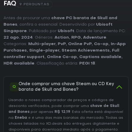
FAQ
9 PERGUNTAS
Antes de procurar uma
chave PC barata de Skull and
Bones
, confira o essencial. Desenvolvido por
Ubisoft
Singapore
. Publicado por
Ubisoft
. Data de lançamento PC:
22 ago. 2024
. Géneros:
Action
,
RPG
,
Adventure
.
Categorias:
Multi-player
,
PvP
,
Online PvP
,
Co-op
,
In-App
Purchases
,
Single-player
,
Steam Achievements
,
Full
controller support
,
Online Co-op
,
Captions available
,
HDR available
. Classificação etária:
PEGI 18
.
Onde comprar uma chave Steam ou CD Key
Q
barata de Skull and Bones?
Usando o nosso comparador de preços e códigos de
desconto verificados, pode comprar uma
chave de Skull
and Bones
por apenas
R$ 12,19
. Esta oferta está disponível
na
Eneba
e é uma das mais baratas do mercado. Todas as
chaves listadas no XD.deals são entregues digitalmente e
disponíveis para download imediato após o pagamento.