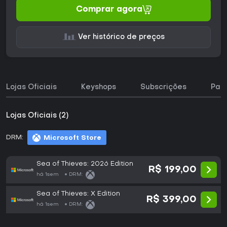
Comprar agora
Ver histórico de preços
Lojas Oficiais
Keyshops
Subscrições
Pac
Lojas Oficiais (2)
DRM:
Microsoft Store
Sea of Thieves: 2026 Edition
R$ 199,00
há 1sem
DRM:
Sea of Thieves: X Edition
R$ 399,00
há 1sem
DRM: