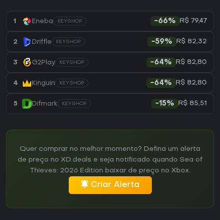
R$ 79,47
1
Eneba
-66%
KEYSHOP
R$ 82,32
2
Driffle
-59%
KEYSHOP
R$ 82,80
3
G2Play
-64%
KEYSHOP
R$ 82,80
4
Kinguin
-64%
KEYSHOP
R$ 85,51
5
Difmark
-15%
KEYSHOP
Quer comprar no melhor momento? Defina um alerta
de preço no XD.deals e seja notificado quando Sea of
Thieves: 2026 Edition baixar de preço no Xbox.
Criar Alerta