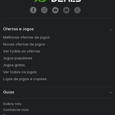
Ofertas e Jogos
Melhores ofertas de jogos
Novas ofertas de jogos
Ver todas as ofertas
Jogos populares
Jogos grátis
Ver todos os jogos
Lojas de jogos e cupões
Guias
FAQ
Sobre nós
Guias e tutoriais
Contacte-nos
Como ativar uma CD Key Steam?