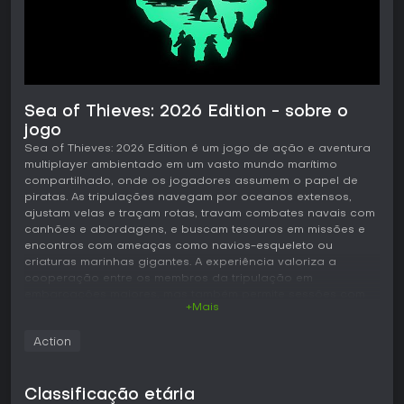
Sea of Thieves: 2026 Edition - sobre o
jogo
Sea of Thieves: 2026 Edition é um jogo de ação e aventura
multiplayer ambientado em um vasto mundo marítimo
compartilhado, onde os jogadores assumem o papel de
piratas. As tripulações navegam por oceanos extensos,
ajustam velas e traçam rotas, travam combates navais com
canhões e abordagens, e buscam tesouros em missões e
encontros com ameaças como navios-esqueleto ou
criaturas marinhas gigantes. A experiência valoriza a
cooperação entre os membros da tripulação em
embarcações maiores, mas também permite sessões com
+Mais
grupos menores ou até mesmo sozinho em alguns modos.
Jogabilidade
Action
O núcleo do jogo gira em torno do comando de um navio e
do gerenciamento de seus sistemas em tempo real. Os
Classificação etária
jogadores regulam as velas para controlar velocidade e