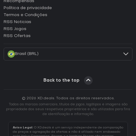
Recompensas
Como ativar uma CD Key Epic Games?
Política de privacidade
Termos e Condições
Como ativar uma CD Key GOG?
RSS Noticias
Como ativar uma CD Key Ubisoft Connect?
RSS Jogos
Como ativar uma CD Key EA App?
RSS Ofertas
Como ativar uma CD Key Battle.net?
Brasil (BRL)
Back to the top
© 2026 XD.deals. Todos os direitos reservados.
Todas as marcas comerciais, títulos de jogos, logótipos e imagens são
propriedade dos seus respetivos proprietários e são utilizados para fins
de identificação e informação.
Aviso Legal:
O XD.deals é um serviço independente de comparação
de preços e agregação de ofertas e não é afiliado nem endossado