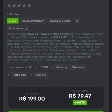
★
★
★
★
★
Edições:
2026
2025 Premium
2025 Deluxe
X
Anniversary
Onde comprar
Sea of Thieves: 2026 Edition
mais barato na Xbox?
Em 8 ago. 2026 o melhor preço é
R$ 79,47
na Eneba, entre 33
ofertas em 9 lojas. Aqui é raro, porque menos de um jogo Xbox em
cada dez tem oferta em keyshop. Compensa, mas confirma primeiro
se o título está no Game Pass. O jogo também está incluído numa
subscrição (Game Pass Core, Game Pass Premium, Game Pass
Ultimate), por isso confirma se já não o tens. Na Xbox menos de um
jogo em cada dez tem oferta em keyshop, por isso antes de
comprares confirma se o título está no Game Pass.
Lançamento: 20 mar. 2018
Microsoft Studios
Rare Ltd
Action
KEYSHOPS
OFFICIAL
R$ 79,47
R$ 199,00
-66%