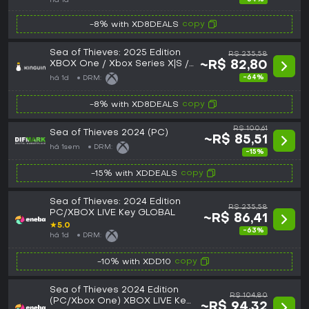
há 1d
copy
-8% with XD8DEALS
Sea of Thieves: 2025 Edition
R$ 235,58
XBOX One / Xbox Series X|S /
~R$ 82,80
PC CD Key
-64%
há 1d
DRM:
copy
-8% with XD8DEALS
R$ 100,61
Sea of Thieves 2024 (PC)
~R$ 85,51
há 1sem
DRM:
-15%
copy
-15% with XDDEALS
Sea of Thieves: 2024 Edition
R$ 235,58
PC/XBOX LIVE Key GLOBAL
~R$ 86,41
★
5.0
-63%
há 1d
DRM:
copy
-10% with XDD10
Sea of Thieves 2024 Edition
R$ 104,80
(PC/Xbox One) XBOX LIVE Key
~R$ 94,32