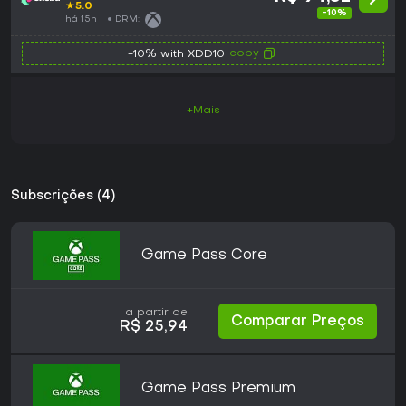
GLOBAL
★
5.0
-10%
há 15h
DRM:
copy
-10% with XDD10
+Mais
Subscrições (4)
Game Pass Core
a partir de
Comparar Preços
R$ 25,94
Game Pass Premium