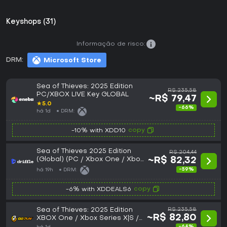
Keyshops (31)
Informação de risco:
DRM:
Microsoft Store
Sea of Thieves: 2025 Edition
R$ 235,58
PC/XBOX LIVE Key GLOBAL
~R$ 79,47
★
5.0
-66%
há 1d
DRM:
copy
-10% with XDD10
Sea of Thieves 2025 Edition
R$ 204,44
(Global) (PC / Xbox One / Xbox
~R$ 82,32
Series X|S) - Xbox Live - Digital
-59%
há 19h
DRM:
Key
copy
-6% with XDDEALS6
Sea of Thieves: 2025 Edition
R$ 235,58
~R$ 82,80
XBOX One / Xbox Series X|S /
PC CD Key
-64%