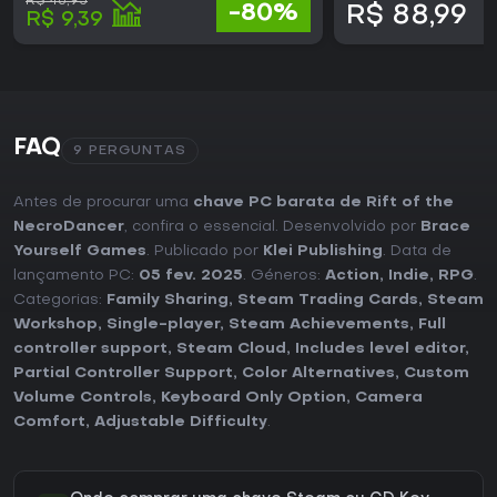
R$ 46,95
-80%
R$ 88,99
R$ 9,39
FAQ
9 PERGUNTAS
Antes de procurar uma
chave PC barata de Rift of the
NecroDancer
, confira o essencial. Desenvolvido por
Brace
Yourself Games
. Publicado por
Klei Publishing
. Data de
lançamento PC:
05 fev. 2025
. Géneros:
Action
,
Indie
,
RPG
.
Categorias:
Family Sharing
,
Steam Trading Cards
,
Steam
Workshop
,
Single-player
,
Steam Achievements
,
Full
controller support
,
Steam Cloud
,
Includes level editor
,
Partial Controller Support
,
Color Alternatives
,
Custom
Volume Controls
,
Keyboard Only Option
,
Camera
Comfort
,
Adjustable Difficulty
.