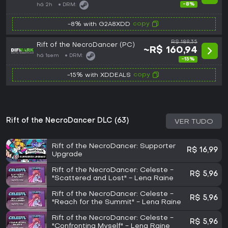
-8%
há 2h
DRM:
copy
-8% with G2A8XDD
R$ 189,35
Rift of the NecroDancer (PC)
~R$ 160,94
há 1sem
DRM:
-15%
copy
-15% with XDDEALS
Rift of the NecroDancer DLC (63)
VER TUDO
Rift of the NecroDancer: Supporter
R$ 16,99
Upgrade
Rift of the NecroDancer: Celeste -
R$ 5,96
"Scattered and Lost" - Lena Raine
Rift of the NecroDancer: Celeste -
R$ 5,96
"Reach for the Summit" - Lena Raine
Rift of the NecroDancer: Celeste -
R$ 5,96
"Confronting Myself" - Lena Raine