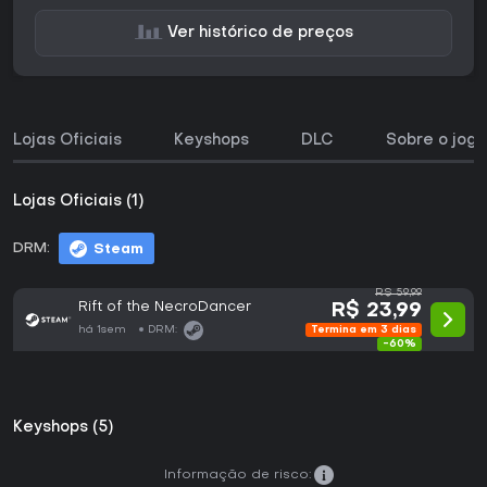
Ver histórico de preços
Lojas Oficiais
Keyshops
DLC
Sobre o jogo
Lojas Oficiais (1)
DRM:
Steam
R$ 59,99
Rift of the NecroDancer
R$ 23,99
há 1sem
DRM:
Termina em 3 dias
-60%
Keyshops (5)
Informação de risco: