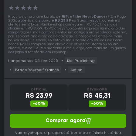
★
★
★
★
★
Procuras uma chave barata de
Rift of the NecroDancer
? Em 9 ago.
2026 a oferta mais baixa é
R$ 23,99
na Steam, escolhida entre 6
ofertas em 6 lojas. Nas keyshops começa em R$ 45,31, nas lojas
oficiais em R$ 23,99. No PC a keyshop ganha no preço na maioria das
comparações, mas compras então um código a um vendedor externo,
por isso confirma a região de ativação. O preço está entre os mais
baixos do seu historial, só esteve mais barato em 8% dos dias com
dados. No PC compras uma chave que ativas na Steam ou noutro
cliente, e é aqui que o mercado é mais largo, com mais de um quarto
dos jogos a ter oferta em keyshop.
Lançamento: 05 fev. 2025
Klei Publishing
Brace Yourself Games
Action
OFFICIAL
KEYSHOPS
R$ 23,99
R$ 45,31
-60%
-60%
Comprar agora
Nas keyshops, o preço está perto do mínimo histórico.