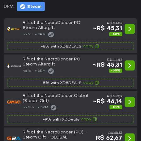
DRM:
Steam
Rift of the NecroDancer PC
R$ 114,87
Steam Altergift
~R$ 45,31
-60%
há 1d
DRM:
copy
-8% with XD8DEALS
Rift of the NecroDancer PC
R$ 114,87
Steam Altergift
~R$ 45,31
-60%
há 1d
DRM:
copy
-8% with XD8DEALS
Rift of the NecroDancer Global
R$ 102,19
(Steam Gift)
~R$ 46,14
-54%
há 18h
DRM:
copy
-9% with XDDeals
Rift of the NecroDancer (PC) -
R$ 68,13
Steam Gift - GLOBAL
R$ 62,67