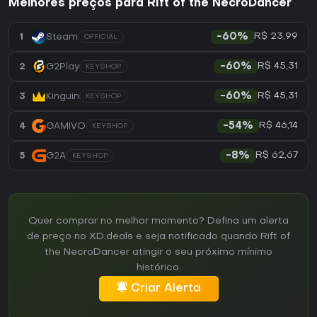
Melhores preços para Rift of the NecroDancer
R$ 23,99
1
Steam
-60%
OFFICIAL
R$ 45,31
2
G2Play
-60%
KEYSHOP
R$ 45,31
3
Kinguin
-60%
KEYSHOP
R$ 46,14
4
GAMIVO
-54%
KEYSHOP
R$ 62,67
5
G2A
-8%
KEYSHOP
Quer comprar no melhor momento? Defina um alerta
de preço no XD.deals e seja notificado quando Rift of
the NecroDancer atingir o seu próximo mínimo
histórico.
Criar Alerta