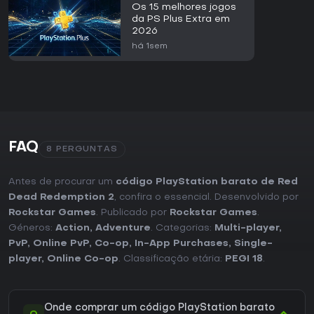
Os 15 melhores jogos
da PS Plus Extra em
2026
há 1sem
FAQ
8 PERGUNTAS
Antes de procurar um
código PlayStation barato de Red
Dead Redemption 2
, confira o essencial. Desenvolvido por
Rockstar Games
. Publicado por
Rockstar Games
.
Géneros:
Action
,
Adventure
. Categorias:
Multi-player
,
PvP
,
Online PvP
,
Co-op
,
In-App Purchases
,
Single-
player
,
Online Co-op
. Classificação etária:
PEGI 18
.
Onde comprar um código PlayStation barato