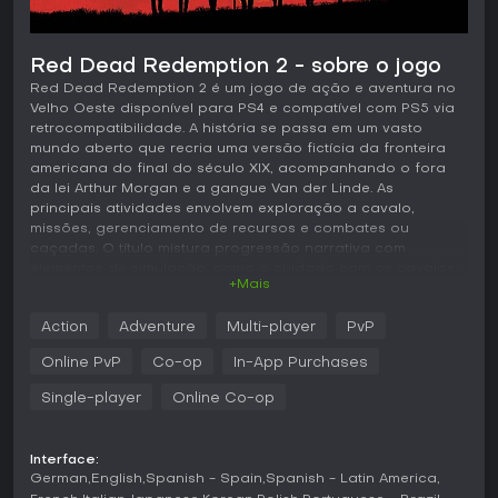
Red Dead Redemption 2 - sobre o jogo
Red Dead Redemption 2 é um jogo de ação e aventura no
Velho Oeste disponível para PS4 e compatível com PS5 via
retrocompatibilidade. A história se passa em um vasto
mundo aberto que recria uma versão fictícia da fronteira
americana do final do século XIX, acompanhando o fora
da lei Arthur Morgan e a gangue Van der Linde. As
principais atividades envolvem exploração a cavalo,
missões, gerenciamento de recursos e combates ou
caçadas. O título mistura progressão narrativa com
elementos de simulação, como o cuidado com os cavalos,
+Mais
os medidores de vida, vigor e Dead Eye, além de um
sistema de honra que reflete as escolhas do jogador em
Action
Adventure
Multi-player
PvP
relação aos NPCs.
Online PvP
Co-op
In-App Purchases
Jogabilidade
O ritmo de jogo prioriza uma progressão mais cuidadosa
Single-player
Online Co-op
em um ambiente repleto de detalhes. Os jogadores
percorrem terrenos variados a cavalo, precisando criar
vínculo com o animal, alimentá-lo e gerenciar seu vigor
Interface:
durante as viagens. O combate utiliza armas de fogo, com
German
English
Spanish - Spain
Spanish - Latin America
possibilidade de empunhar duas revólveres ao mesmo