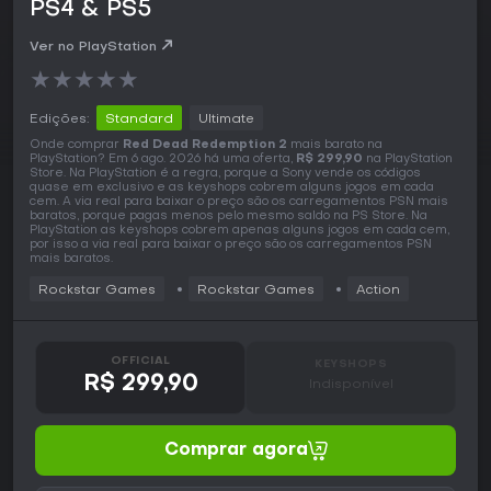
PS4 & PS5
Ver no PlayStation
★
★
★
★
★
Edições:
Standard
Ultimate
Onde comprar
Red Dead Redemption 2
mais barato na
PlayStation? Em 6 ago. 2026 há uma oferta,
R$ 299,90
na PlayStation
Store. Na PlayStation é a regra, porque a Sony vende os códigos
quase em exclusivo e as keyshops cobrem alguns jogos em cada
cem. A via real para baixar o preço são os carregamentos PSN mais
baratos, porque pagas menos pelo mesmo saldo na PS Store. Na
PlayStation as keyshops cobrem apenas alguns jogos em cada cem,
por isso a via real para baixar o preço são os carregamentos PSN
mais baratos.
Rockstar Games
Rockstar Games
Action
OFFICIAL
KEYSHOPS
R$ 299,90
Indisponível
Comprar agora