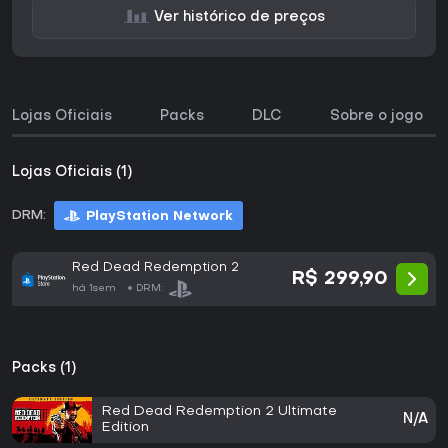
Ver histórico de preços
Lojas Oficiais
Packs
DLC
Sobre o jogo
Lojas Oficiais (1)
DRM:
PlayStation Network
Red Dead Redemption 2
R$ 299,90
há 1sem
DRM:
Packs (1)
Red Dead Redemption 2 Ultimate
N/A
Edition