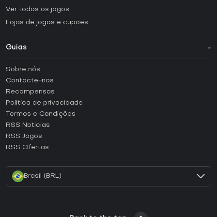
Ver todos os jogos
Lojas de jogos e cupões
Guias
FAQ
Sobre nós
Guias e tutoriais
Contacte-nos
Como ativar uma CD Key Steam?
Recompensas
Como ativar uma CD Key Epic Games?
Política de privacidade
Termos e Condições
Como ativar uma CD Key GOG?
RSS Noticias
Como ativar uma CD Key Ubisoft Connect?
RSS Jogos
Como ativar uma CD Key EA App?
RSS Ofertas
Como ativar uma CD Key Battle.net?
Brasil (BRL)