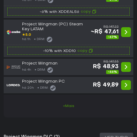
há 3h
DRM:
copy
-6% with XDDEALS6
Project Wingman (PC) Steam
R$ 147,22
Key LATAM
~R$ 47,61
★
5.0
-67%
há 1h
DRM:
copy
-10% with XDD10
R$ 147,55
Project Wingman
R$ 48,93
há 4h
DRM:
-66%
Project Wingman PC
R$ 49,89
há 20h
DRM:
+Mais