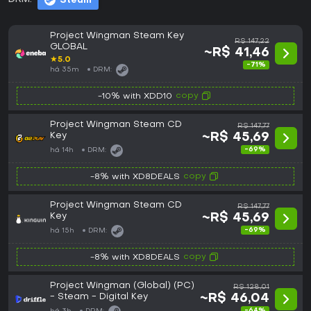
Steam
Project Wingman Steam Key
R$ 147,22
GLOBAL
~R$ 41,46
★
5.0
-71%
há 35m
DRM:
copy
-10% with XDD10
Project Wingman Steam CD
R$ 147,77
Key
~R$ 45,69
-69%
há 14h
DRM:
copy
-8% with XD8DEALS
Project Wingman Steam CD
R$ 147,77
Key
~R$ 45,69
-69%
há 15h
DRM:
copy
-8% with XD8DEALS
Project Wingman (Global) (PC)
R$ 128,01
- Steam - Digital Key
~R$ 46,04
-64%