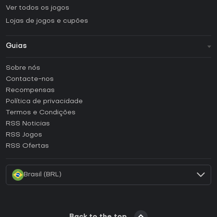
Ver todos os jogos
Lojas de jogos e cupões
Guias
FAQ
Sobre nós
Guias e tutoriais
Contacte-nos
Como ativar uma CD Key Steam?
Recompensas
Como ativar uma CD Key Epic Games?
Política de privacidade
Termos e Condições
Como ativar uma CD Key GOG?
RSS Noticias
Como ativar uma CD Key Ubisoft Connect?
RSS Jogos
Como ativar uma CD Key EA App?
RSS Ofertas
Como ativar uma CD Key Battle.net?
Brasil (BRL)