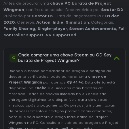
Antes de procurar uma
chave PC barata de Project
Wingman
, confira o essencial. Desenvolvido por
Sector D2
.
Publicado por
Sector D2
. Data de lançamento PC:
01 dez.
2020
. Géneros:
Action
,
Indie
,
Simulation
. Categorias:
Family Sharing
,
Single-player
,
Steam Achievements
,
Full
controller support
,
VR Supported
.
Onde comprar uma chave Steam ou CD Key
Q
barata de Project Wingman?
Usando o nosso comparador de preços e códigos de
desconto verificados, pode comprar uma
chave de
Project Wingman
por apenas
R$ 41,46
. Esta oferta está
disponível na
Eneba
e é uma das mais baratas do
mercado. Todas as chaves listadas no XD.deals são
entregues digitalmente e disponíveis para download
imediato após o pagamento. Os preços já incluem taxas
de processamento e códigos promocionais aplicados,
para que veja sempre o preço mais baixo de Project
Wingman no
PC
. Consulte o
histórico de preços de Project
Wingman
para comprar no melhor momento.