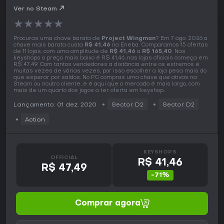
Ver no Steam
★
★
★
★
★
Procuras uma chave barata de
Project Wingman
? Em 7 ago. 2026 a
chave mais barata custa
R$ 41,46
na Eneba. Comparamos 15 ofertas
de 11 lojas, com uma amplitude de
R$ 41,46
a
R$ 165,40
. Nas
keyshops o preço mais baixo é R$ 41,46, nas lojas oficiais começa em
R$ 47,49. Com tantos vendedores a distância entre os extremos é
muitas vezes de várias vezes, por isso escolher a loja pesa mais do
que esperar por saldos. No PC compras uma chave que ativas na
Steam ou noutro cliente, e é aqui que o mercado é mais largo, com
mais de um quarto dos jogos a ter oferta em keyshop.
Lançamento: 01 dez. 2020
Sector D2
Sector D2
Action
KEYSHOPS
OFFICIAL
R$ 41,46
R$ 47,49
-71%
Comprar agora