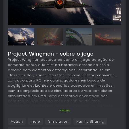
Project Wingman - sobre o jogo
Project Wingman destaca-se como um jogo de ação de
combate aéreo que mistura batalhas aéreas no estilo
arcade com elementos estratégicos, inspirando-se em
clássicos do gênero, mas traçando seu próprio caminho.
Lançado para PC, ele atrai jogadores em busca de
dogfights eletrizantes e desafios baseados em missões,
sem a complexidade de simuladores de voo completos.
Ambientado em uma Terra alternativa devastada por
conflitos, o jogo coloca você na cabine de jatos
avançados, explorando cenários variados, de estreitos
+Mais
gelados a campos vulcânicos. Com controles acessíveis e
combates de alto risco, agrada tanto a pilotos casuais
Action
Indie
Simulation
Family Sharing
quanto a quem busca sequências de ação intensas.