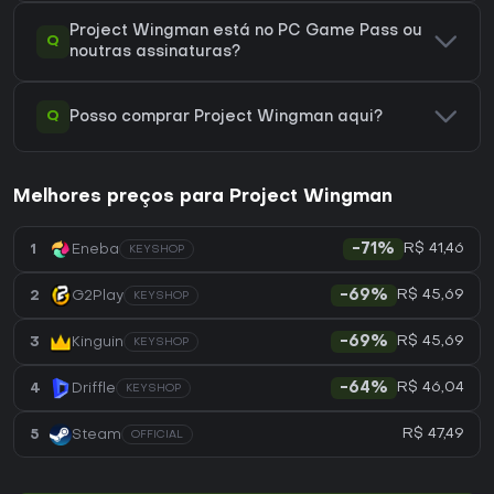
Project Wingman está no PC Game Pass ou
Q
noutras assinaturas?
Q
Posso comprar Project Wingman aqui?
Melhores preços para Project Wingman
R$ 41,46
1
Eneba
-71%
KEYSHOP
R$ 45,69
2
G2Play
-69%
KEYSHOP
R$ 45,69
3
Kinguin
-69%
KEYSHOP
R$ 46,04
4
Driffle
-64%
KEYSHOP
R$ 47,49
5
Steam
OFFICIAL