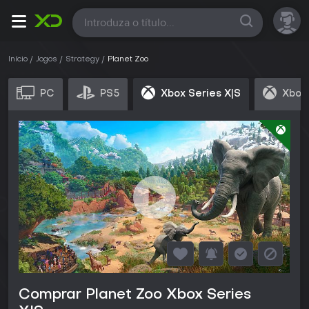
Todas
Início
Jogos
Strategy
Planet Zoo
PC
PS5
Xbox Series X|S
Xbox 
Comprar Planet Zoo Xbox Series