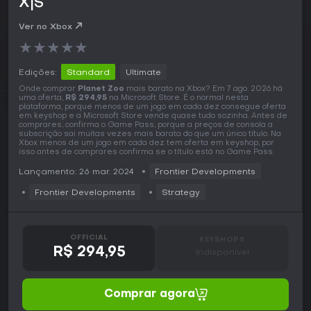
X|S
Ver no Xbox
★
★
★
★
★
Edições:
Standard
Ultimate
Onde comprar
Planet Zoo
mais barato na Xbox? Em 7 ago. 2026 há
uma oferta,
R$ 294,95
na Microsoft Store. É o normal nesta
plataforma, porque menos de um jogo em cada dez consegue oferta
em keyshop e a Microsoft Store vende quase tudo sozinha. Antes de
comprares, confirma o Game Pass, porque a preços de consola a
subscrição sai muitas vezes mais barata do que um único título. Na
Xbox menos de um jogo em cada dez tem oferta em keyshop, por
isso antes de comprares confirma se o título está no Game Pass.
Lançamento: 26 mar. 2024
Frontier Developments
Frontier Developments
Strategy
OFFICIAL
KEYSHOPS
R$ 294,95
Indisponível
Comprar agora