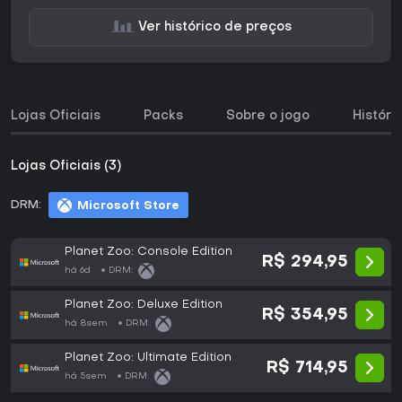
Ver histórico de preços
Lojas Oficiais
Packs
Sobre o jogo
Históri
Lojas Oficiais (3)
DRM:
Microsoft Store
Planet Zoo: Console Edition
R$ 294,95
há 6d
DRM:
Planet Zoo: Deluxe Edition
R$ 354,95
há 8sem
DRM:
Planet Zoo: Ultimate Edition
R$ 714,95
há 5sem
DRM: