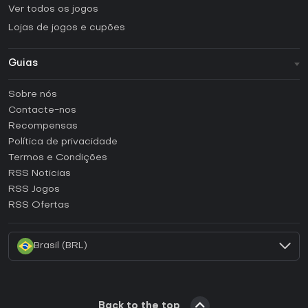
Ver todos os jogos
Lojas de jogos e cupões
Guias
FAQ
Sobre nós
Guias e tutoriais
Contacte-nos
Como ativar uma CD Key Steam?
Recompensas
Como ativar uma CD Key Epic Games?
Política de privacidade
Termos e Condições
Como ativar uma CD Key GOG?
RSS Noticias
Como ativar uma CD Key Ubisoft Connect?
RSS Jogos
Como ativar uma CD Key EA App?
RSS Ofertas
Como ativar uma CD Key Battle.net?
Brasil (BRL)
Back to the top