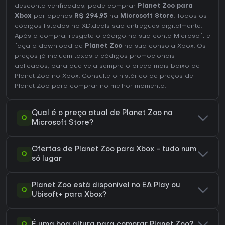
desconto verificados, pode comprar
Planet Zoo para
Xbox
por apenas
R$ 294,95
na
Microsoft Store
. Todos os
códigos listados no XD.deals são entregues digitalmente.
Após a compra, resgate o código na sua conta Microsoft e
faça o download de
Planet Zoo
na sua consola Xbox. Os
preços já incluem taxas e códigos promocionais
aplicados, para que veja sempre o preço mais baixo de
Planet Zoo no
Xbox
. Consulte o
histórico de preços de
Planet Zoo
para comprar no melhor momento.
Qual é o preço atual de Planet Zoo na
Q
Microsoft Store?
Ofertas de Planet Zoo para Xbox - tudo num
Q
só lugar
Planet Zoo está disponível no EA Play ou
Q
Ubisoft+ para Xbox?
Q
É uma boa altura para comprar Planet Zoo?