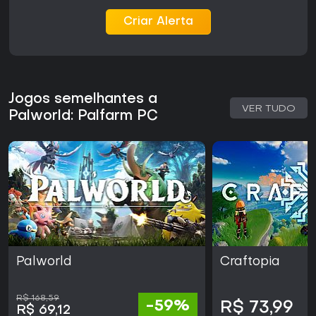
Criar Alerta
Jogos semelhantes a
VER TUDO
Palworld: Palfarm PC
Palworld
Craftopia
R$ 168,59
-59%
R$ 73,99
R$ 69,12