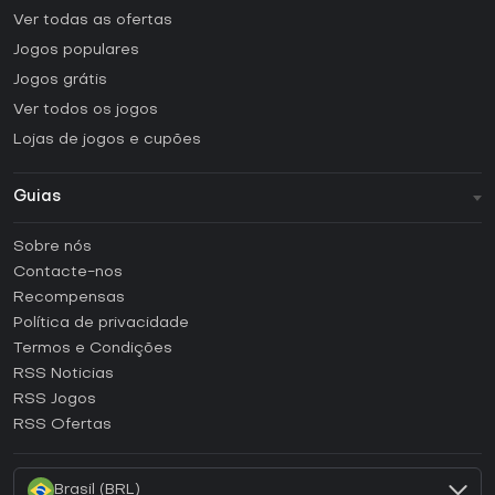
Ver todas as ofertas
Jogos populares
Jogos grátis
Ver todos os jogos
Lojas de jogos e cupões
Guias
FAQ
Sobre nós
Guias e tutoriais
Contacte-nos
Como ativar uma CD Key Steam?
Recompensas
Como ativar uma CD Key Epic Games?
Política de privacidade
Termos e Condições
Como ativar uma CD Key GOG?
RSS Noticias
Como ativar uma CD Key Ubisoft Connect?
RSS Jogos
Como ativar uma CD Key EA App?
RSS Ofertas
Como ativar uma CD Key Battle.net?
Brasil (BRL)