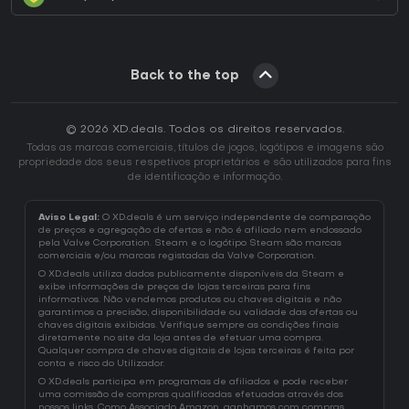
Back to the top
© 2026 XD.deals. Todos os direitos reservados.
Todas as marcas comerciais, títulos de jogos, logótipos e imagens são
propriedade dos seus respetivos proprietários e são utilizados para fins
de identificação e informação.
Aviso Legal:
O XD.deals é um serviço independente de comparação
de preços e agregação de ofertas e não é afiliado nem endossado
pela Valve Corporation. Steam e o logótipo Steam são marcas
comerciais e/ou marcas registadas da Valve Corporation.
O XD.deals utiliza dados publicamente disponíveis da Steam e
exibe informações de preços de lojas terceiras para fins
informativos. Não vendemos produtos ou chaves digitais e não
garantimos a precisão, disponibilidade ou validade das ofertas ou
chaves digitais exibidas. Verifique sempre as condições finais
diretamente no site da loja antes de efetuar uma compra.
Qualquer compra de chaves digitais de lojas terceiras é feita por
conta e risco do Utilizador.
O XD.deals participa em programas de afiliados e pode receber
uma comissão de compras qualificadas efetuadas através dos
nossos links. Como Associado Amazon, ganhamos com compras