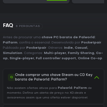
FAQ
8 PERGUNTAS
Antes de procurar uma
chave PC barata de Palworld:
Palfarm
, confira o essencial. Desenvolvido por
Pocketpair
.
Publicado por
Pocketpair
. Géneros:
Indie
,
Casual
,
Simulation
. Categorias:
Multi-player
,
Family Sharing
,
Co-
op
,
Single-player
,
Full controller support
,
Online Co-op
.
Onde comprar uma chave Steam ou CD Key
Q
barata de Palworld: Palfarm?
Não existem ofertas ativas para
Palworld: Palfarm
de
momento. Defina um alerta de preço no XD.deals e
avisaremos assim que uma oferta estiver disponível.