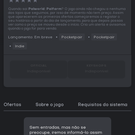
★
★
★
★
★
Quando sai
Palworld: Palfarm
? O jogo ainda não chegou a nenhuma
das lojas que seguimos, por isso de momento não tem preço. Assim
que aparecerem as primeiras ofertas começaremos a registar o
seu histórico a partir do dia de lançamento, para que depois possas
ver como o preço se moveu desde o início. Cria um alerta e avisamos
quando o jogo for para venda.
Lançamento: Em breve
Pocketpair
Pocketpair
Indie
OFFICIAL
KEYSHOPS
Indisponível
Indisponível
Ofertas
Sobre o jogo
Requisitos do sistema
Sem entradas, mas não se
preocupe, iremos informá-lo assim