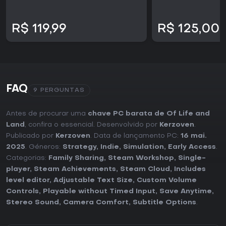
R$ 119,99
R$ 125,00
FAQ
9 PERGUNTAS
Antes de procurar uma
chave PC barata de Of Life and
Land
, confira o essencial. Desenvolvido por
Kerzoven
.
Publicado por
Kerzoven
. Data de lançamento PC:
16 mai.
2025
. Géneros:
Strategy
,
Indie
,
Simulation
,
Early Access
.
Categorias:
Family Sharing
,
Steam Workshop
,
Single-
player
,
Steam Achievements
,
Steam Cloud
,
Includes
level editor
,
Adjustable Text Size
,
Custom Volume
Controls
,
Playable without Timed Input
,
Save Anytime
,
Stereo Sound
,
Camera Comfort
,
Subtitle Options
.