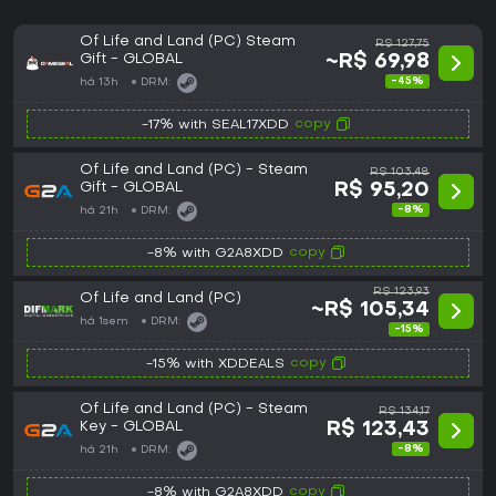
Of Life and Land (PC) Steam
R$ 127,75
Gift - GLOBAL
~R$ 69,98
-45%
há 13h
DRM:
copy
-17% with SEAL17XDD
Of Life and Land (PC) - Steam
R$ 103,48
Gift - GLOBAL
R$ 95,20
-8%
há 21h
DRM:
copy
-8% with G2A8XDD
R$ 123,93
Of Life and Land (PC)
~R$ 105,34
há 1sem
DRM:
-15%
copy
-15% with XDDEALS
Of Life and Land (PC) - Steam
R$ 134,17
Key - GLOBAL
R$ 123,43
-8%
há 21h
DRM:
copy
-8% with G2A8XDD