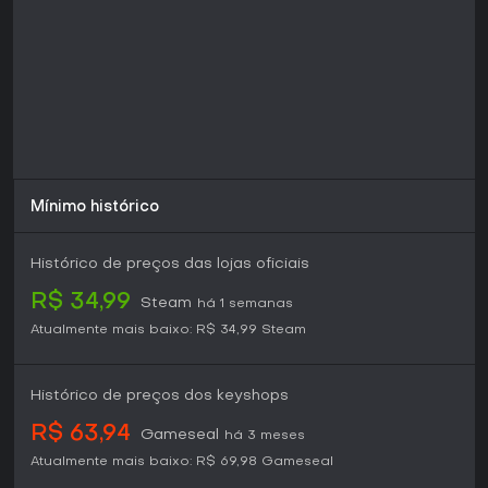
simulação. Se você gosta de jogos que valorizam harmonia
com a natureza e planejamento de longo prazo, este título
entrega ótimo custo-benefício - especialmente para quem
quer customizar mundos próprios via editor.
Mínimo histórico
Histórico de preços das lojas oficiais
R$ 34,99
Steam
há 1 semanas
Atualmente mais baixo:
R$ 34,99
Steam
Histórico de preços dos keyshops
R$ 63,94
Gameseal
há 3 meses
Atualmente mais baixo:
R$ 69,98
Gameseal