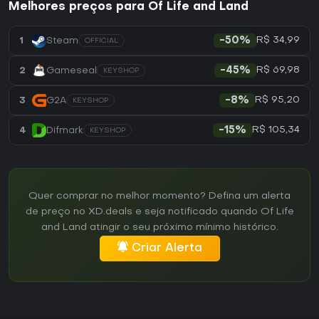
Melhores preços para Of Life and Land
R$ 34,99
1
Steam
-50%
OFFICIAL
R$ 69,98
2
Gameseal
-45%
KEYSHOP
R$ 95,20
3
G2A
-8%
KEYSHOP
R$ 105,34
4
Difmark
-15%
KEYSHOP
Quer comprar no melhor momento? Defina um alerta
de preço no XD.deals e seja notificado quando Of Life
and Land atingir o seu próximo mínimo histórico.
Criar Alerta