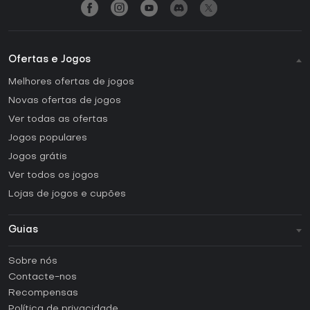
Ofertas e Jogos
Melhores ofertas de jogos
Novas ofertas de jogos
Ver todas as ofertas
Jogos populares
Jogos grátis
Ver todos os jogos
Lojas de jogos e cupões
Guias
FAQ
Sobre nós
Guias e tutoriais
Contacte-nos
Como ativar uma CD Key Steam?
Recompensas
Como ativar uma CD Key Epic Games?
Política de privacidade