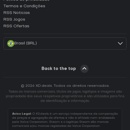
Termos e Condições
Como ativar uma CD Key GOG?
RSS Noticias
Como ativar uma CD Key Ubisoft Connect?
RSS Jogos
Como ativar uma CD Key EA App?
RSS Ofertas
Como ativar uma CD Key Battle.net?
Brasil (BRL)
Back to the top
© 2026 XD.deals. Todos os direitos reservados.
Todas as marcas comerciais, títulos de jogos, logótipos e imagens são
propriedade dos seus respetivos proprietários e são utilizados para fins
de identificação e informação.
Aviso Legal:
O XD.deals é um serviço independente de comparação
de preços e agregação de ofertas e não é afiliado nem endossado
pela Valve Corporation. Steam e o logótipo Steam são marcas
comerciais e/ou marcas registadas da Valve Corporation.