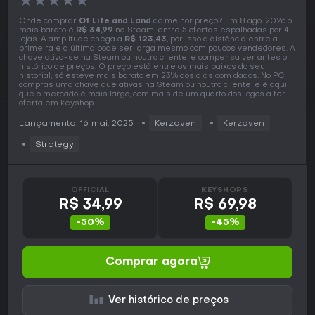
★
★
★
★
★
Onde comprar
Of Life and Land
ao melhor preço? Em 8 ago. 2026 o
mais barato é
R$ 34,99
na Steam, entre 5 ofertas espalhadas por 4
lojas. A amplitude chega a
R$ 123,43
, por isso a distância entre a
primeira e a última pode ser larga mesmo com poucos vendedores. A
chave ativa-se na Steam ou noutro cliente, e compensa ver antes o
histórico de preços. O preço está entre os mais baixos do seu
historial, só esteve mais barato em 23% dos dias com dados. No PC
compras uma chave que ativas na Steam ou noutro cliente, e é aqui
que o mercado é mais largo, com mais de um quarto dos jogos a ter
oferta em keyshop.
Lançamento: 16 mai. 2025
Kerzoven
Kerzoven
Strategy
OFFICIAL
KEYSHOPS
R$ 34,99
R$ 69,98
-50%
-45%
Comprar agora
Ver histórico de preços