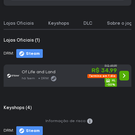
Lojas Oficiais
Keyshops
DLC
Sobre o jogo
Lojas Oficiais (1)
DRM:
Steam
R$ 69,99
R$ 34,99
Of Life and Land
Termina em 1 dia
há 1sem
DRM:
-50%
Keyshops (4)
Informação de risco:
DRM:
Steam