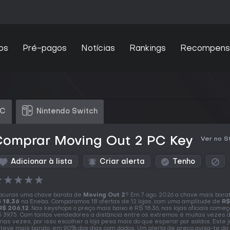
os
Pré-pagos
Notícias
Rankings
Recompens
PC
Nintendo Switch
Comprar Moving Out 2 PC Key
Ver no 
Adicionar à lista
Criar alerta
Tenho
★
★
★
★
★
ocuras uma chave barata de
Moving Out 2
? Em 7 ago. 2026 a chave mais bara
 18,36
na Eneba. Comparamos 18 ofertas de 12 lojas, com uma amplitude de
R$
R$ 206,12
. Nas keyshops o preço mais baixo é R$ 18,36, nas lojas oficiais come
 39,75. Com tantos vendedores a distância entre os extremos é muitas vezes 
rias vezes, por isso escolher a loja pesa mais do que esperar por saldos. Este j
teve mais barato, em 90% dos dias com dados. Um alerta de preço avisa-te da