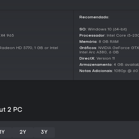
promovendo rejogabilidade com
estratégias.
Vale a Pena Jogar?
Recomendado:
Com pontuação de 81 no OpenCri
SO:
Windows 10 (64-bit)
mostly positive (77% das 375 ava
 X4 965
Processador:
Intel Core i5-2
recentes), Moving Out 2 recebe 
Memória:
8 GB RAM
É ideal para grupos em busca d
mergulhos solo profundos, espe
adeon HD 5770, 1 GB or Intel
Gráficos:
NVIDIA GeForce GTX
Intel Arc A380, 6 GB
em trabalho em equipe como or
DirectX:
Version 11
Se co-op com amigos te anima 
Armazenamento:
4 GB availa
embalados em comédia, o jogo o
Notas Adicionais:
1080p @ 60
promoções. No entanto, quem p
frequentes pode achar menos en
ut 2 PC
1Y
2Y
3Y