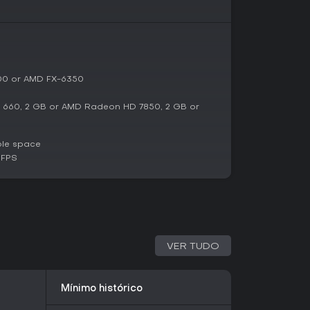
 diferentes composições de equipe e
tic de 52 críticos e avaliações no Steam em
liações totais, com 92% positivas das 14
300 or AMD FX-6350
elogios por suas dinâmicas co-op humorísticas.
e sessões casuais cheias de risadas, não para
cialmente se você curte simulações com ênfase
 660, 2 GB or AMD Radeon HD 7850, 2 GB or
ganizar mudanças caóticas.
e você gosta de quebra-cabeças físicos
ble space
ferece ótimo custo-benefício, sobre tudo em
 FPS
rocura modos competitivos ou atualizações
volvente a longo prazo.
VER TUDO
Mínimo histórico