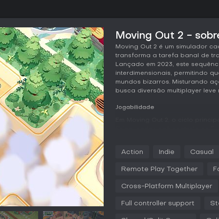
Moving Out 2 - sobr
Moving Out 2 é um simulador ca
transforma a tarefa banal de tr
Lançado em 2023, este sequênci
interdimensionais, permitindo 
mundos bizarros. Misturando açã
busca diversão multiplayer leve 
Jogabilidade
Em Moving Out 2, o ciclo princ
física, onde você controla os Fu
ou F.A.R.T.s, para carregar ite
se comportam de forma realist
Action
Indie
Casual
quando móveis caem ou ficam p
itens por obstáculos em ambien
Remote Play Together
F
desafios que crescem em comple
op, já que coordenar levantam
Cross-Platform Multiplayer
apertados traz estratégia ao ca
Full controller support
St
Recursos de acessibilidade mel
simplifica os controles e diminui