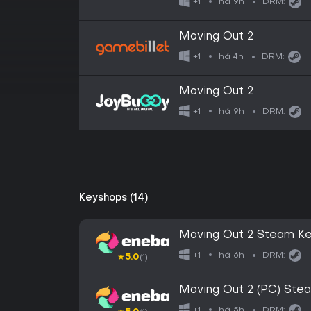
há 9h
+1
DRM:
Moving Out 2
há 4h
+1
DRM:
Moving Out 2
há 9h
+1
DRM:
Keyshops (14)
Moving Out 2 Steam K
há 6h
+1
DRM:
★
5.0
(1)
Moving Out 2 (PC) St
há 5h
+1
DRM: