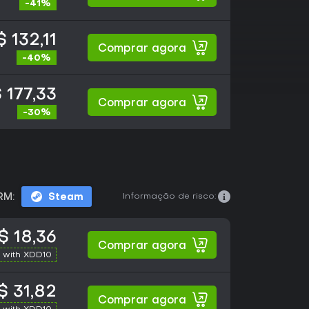
-41%
 132,11
Comprar agora
-40%
 177,33
Comprar agora
-30%
Informação de risco:
RM:
Steam
$ 18,36
Comprar agora
 with XDD10
$ 31,82
Comprar agora