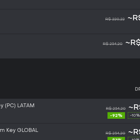
~R$
R$ 220,22
~R$
R$ 254,20
D
ey (PC) LATAM
~R
R$ 254,20
-92%
-10%
eam Key GLOBAL
~R
R$ 254,20