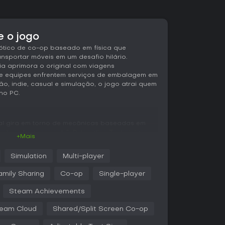
e o jogo
ótico de co-op baseado em física que
ansportar móveis em um desafio hilário.
a aprimora o original com viagens
que equipes enfrentem serviços de embalagem em
o, indie, casual e simulação, o jogo atrai quem
no PC.
ipal gira em torno de mecânicas baseadas em
rniture Arrangement & Relocation Technicians,
+Mais
ns em caminhões sob pressão de tempo. Os objetos
a, gerando momentos de comédia pastelão
Simulation
Multi-player
resos. Você arremessa, empilha e manobra
tes variados acessados por portais, com
amily Sharing
Co-op
Single-player
xidade. O trabalho em equipe é crucial no co-
entos de peças pesadas ou passar por espaços
Steam Achievements
os.
eam Cloud
Shared/Split Screen Co-op
horam a experiência, como um modo assist que
 a dificuldade para atrair mais jogadores.