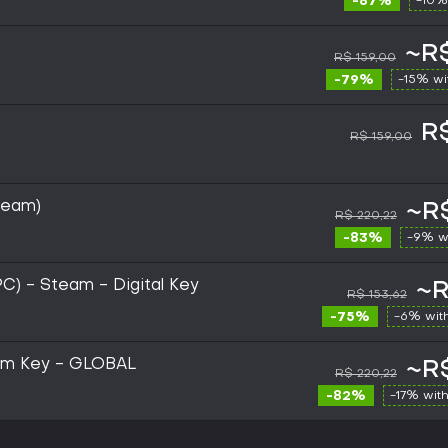
-87%
-10%
~R$
R$ 159,00
-79%
-15% w
R
R$ 159,00
team)
~R$
R$ 220,22
-83%
-9% w
PC) - Steam - Digital Key
~R
R$ 153,62
-75%
-6% wit
eam Key - GLOBAL
~R$
R$ 220,22
-82%
-17% wit