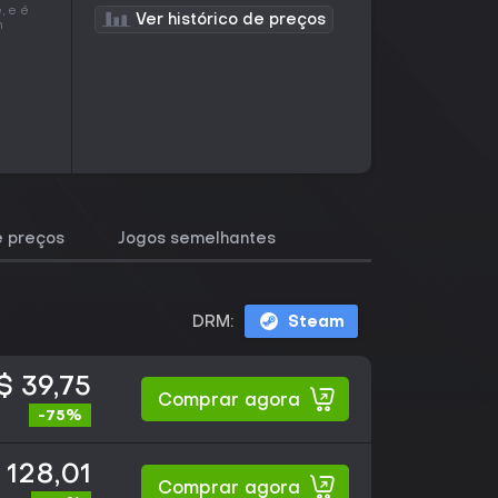
, e é
Ver histórico de preços
m
e preços
Jogos semelhantes
DRM:
Steam
$ 39,75
Comprar agora
-75%
 128,01
Comprar agora