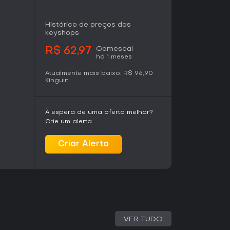
izam criatividade e criação de builds, Magicraft
te que vale seu tempo. Sua recepção positiva,
tivas no geral e 93 por cento positivas
Histórico de preços dos
 combates e sinergias de feitiços. Lançado
keyshops
2024 após o early access, o jogo segue
is e pagos, incluindo pacotes de conteúdo e
Gameseal
R$ 62,97
dem opções sem fragmentar o gameplay
há 1 meses
Atualmente mais baixo:
R$ 96,90
Kinguin
ndidade estratégica encontra confrontos
 proporciona alto valor de rejogabilidade por
integração de puzzles. É ideal para jogadores
esca sobre combates mágicos, tornando-se uma
À espera de uma oferta melhor?
Crie um alerta.
Criar Alerta
VER TUDO