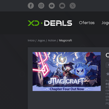
Ofertas
Jog
Início
Jogos
Action
Magicraft
Pr
R$
R$
co
re
al
St
jo