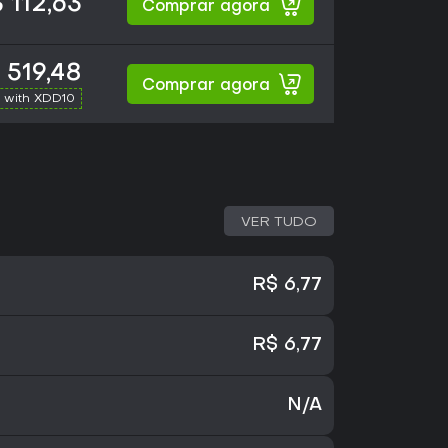
 112,63
Comprar agora
 519,48
Comprar agora
 with XDD10
VER TUDO
R$ 6,77
R$ 6,77
N/A