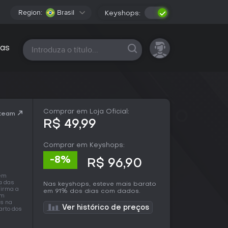
Region:
Brasil
Keyshops:
Todas as plataformas
as
Comprar em Loja Oficial:
Steam
R$ 49,99
Comprar em Keyshops:
-8%
R$ 96,90
 em
a das
Nas keyshops, esteve mais barato
firma a
em 91% dos dias com dados.
Um
as na
Ver histórico de preços
arto dos