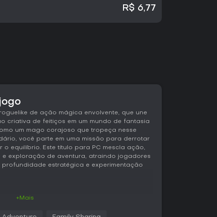
R$ 6,77
 jogo
roguelike de ação mágica envolvente, que une
o criativa de feitiços em um mundo de fantasia
 Como um mago corajoso que tropeça nesse
ndário, você parte em uma missão para derrotar
 o equilíbrio. Este título para PC mescla ação,
 e exploração de aventura, atraindo jogadores
de profundidade estratégica e experimentação
+Mais
 gira em torno de navegar por níveis gerados
rói e aprimora seu arsenal mágico. Você