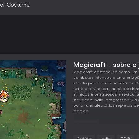
mer Costume
Magicraft - sobre o
Magicraft destaca-se como um 
combates intensos a uma criaçã
sitiado por deuses ancestrais.
reino e reivindica um cajado le
inimigos monstruosos e restaurar
inovação indie, progressão RPG
para runs aleatórias repletas 
mágica.
Jogabilidade
Em Magicraft, o ciclo principal
proceduralmente enquanto const