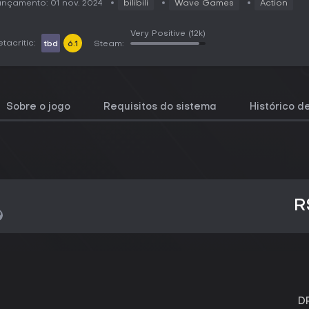
nçamento: 01 nov. 2024
bilibili
Wave Games
Action
Very Positive
(12k)
tacritic:
tbd
6.1
Steam:
Sobre o jogo
Requisitos do sistema
Histórico d
R
D