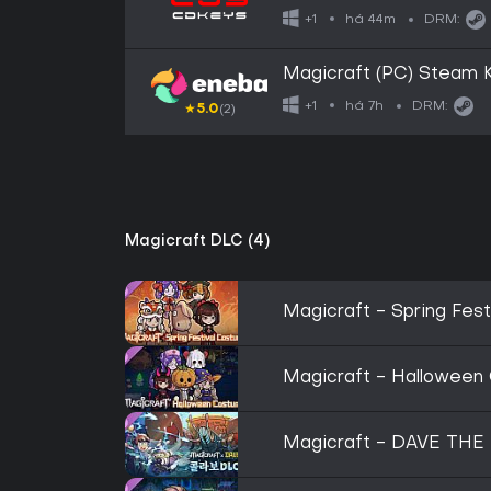
há 44m
+1
DRM:
Magicraft (PC) Steam
há 7h
+1
DRM:
★
5.0
(2)
Magicraft DLC (4)
Magicraft - Spring Fes
Magicraft - Halloween
Magicraft - DAVE THE