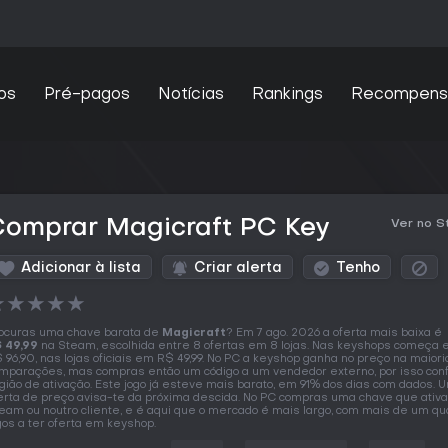
os
Pré-pagos
Notícias
Rankings
Recompens
Comprar Magicraft PC Key
Ver no 
Adicionar à lista
Criar alerta
Tenho
★
★
★
★
★
ocuras uma chave barata de
Magicraft
? Em 7 ago. 2026 a oferta mais baixa é
 49,99
na Steam, escolhida entre 8 ofertas em 8 lojas. Nas keyshops começa
 96,90, nas lojas oficiais em R$ 49,99. No PC a keyshop ganha no preço na maiori
mparações, mas compras então um código a um vendedor externo, por isso con
gião de ativação. Este jogo já esteve mais barato, em 91% dos dias com dados. 
erta de preço avisa-te da próxima descida. No PC compras uma chave que ativ
eam ou noutro cliente, e é aqui que o mercado é mais largo, com mais de um qu
gos a ter oferta em keyshop.