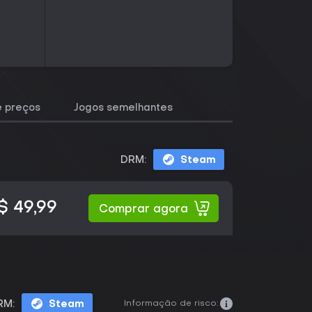
e preços
Jogos semelhantes
DRM:
Steam
$ 49,99
Comprar agora
Informação de risco:
RM:
Steam