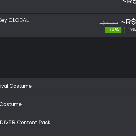
~R$
 Key GLOBAL
~R$
R$ 577,20
-10%
-10%
tival Costume
 Costume
 DIVER Content Pack