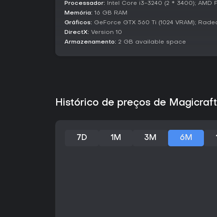
Processador:
Intel Core i3-3240 (2 * 3400); AMD 
Memória:
16 GB RAM
Gráficos:
GeForce GTX 560 Ti (1024 VRAM); Rade
DirectX:
Version 10
Armazenamento:
2 GB available space
Histórico de preços de Magicraf
7D
1M
3M
6M