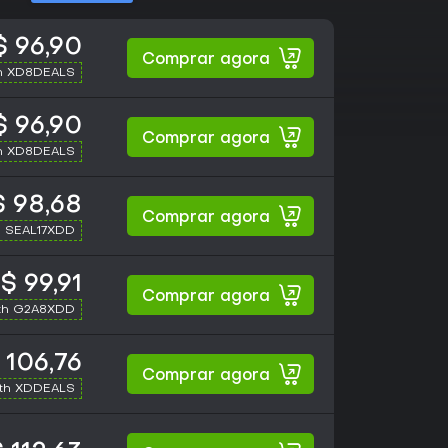
 96,90
Comprar agora
h XD8DEALS
 96,90
Comprar agora
h XD8DEALS
 98,68
Comprar agora
h SEAL17XDD
$ 99,91
Comprar agora
th G2A8XDD
 106,76
Comprar agora
ith XDDEALS