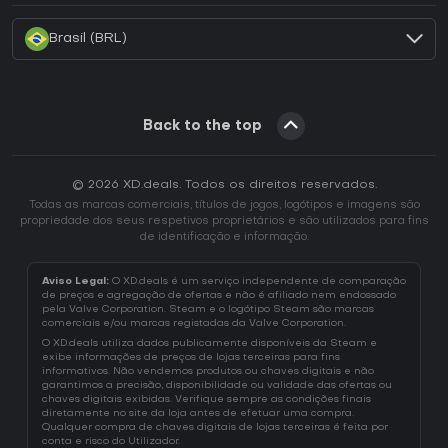
Brasil (BRL)
Back to the top
© 2026 XD.deals. Todos os direitos reservados.
Todas as marcas comerciais, títulos de jogos, logótipos e imagens são
propriedade dos seus respetivos proprietários e são utilizados para fins
de identificação e informação.
Aviso Legal:
O XD.deals é um serviço independente de comparação
de preços e agregação de ofertas e não é afiliado nem endossado
pela Valve Corporation. Steam e o logótipo Steam são marcas
comerciais e/ou marcas registadas da Valve Corporation.
O XD.deals utiliza dados publicamente disponíveis da Steam e
exibe informações de preços de lojas terceiras para fins
informativos. Não vendemos produtos ou chaves digitais e não
garantimos a precisão, disponibilidade ou validade das ofertas ou
chaves digitais exibidas. Verifique sempre as condições finais
diretamente no site da loja antes de efetuar uma compra.
Qualquer compra de chaves digitais de lojas terceiras é feita por
conta e risco do Utilizador.