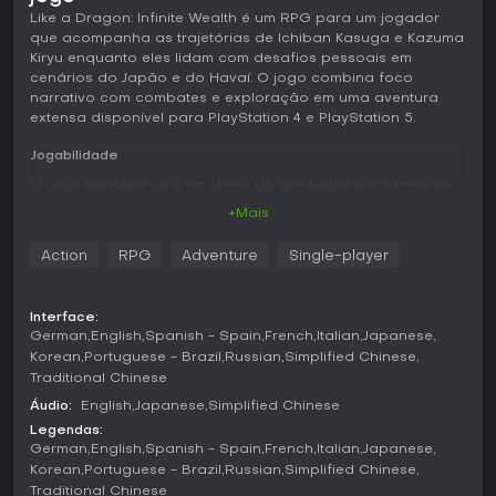
Like a Dragon: Infinite Wealth é um RPG para um jogador
que acompanha as trajetórias de Ichiban Kasuga e Kazuma
Kiryu enquanto eles lidam com desafios pessoais em
cenários do Japão e do Havaí. O jogo combina foco
narrativo com combates e exploração em uma aventura
extensa disponível para PlayStation 4 e PlayStation 5.
Jogabilidade
O ciclo principal gira em torno de combates por turnos no
Live Command RPG Battle System. Em cada turno, o jogador
+Mais
controla até quatro membros do grupo e escolhe entre
ataques normais, habilidades e itens. O sistema permite
Action
RPG
Adventure
Single-player
interações com o ambiente, usando objetos do cenário
como armas ou ferramentas contra os inimigos. Ataques
Perfeitos exigem inputs no momento certo para causar
Interface:
dano extra, enquanto inimigos mais fracos podem ser
German
English
Spanish - Spain
French
Italian
Japanese
eliminados rapidamente com a opção Smackdown, que
Korean
Portuguese - Brazil
Russian
Simplified Chinese
reduz a experiência obtida mas agiliza o progresso.
Traditional Chinese
A personalização do grupo é feita por meio de um sistema
Áudio:
English
Japanese
Simplified Chinese
de jobs que permite trocar de função temática conforme os
Legendas:
papéis são desbloqueados durante a exploração e
German
English
Spanish - Spain
French
Italian
Japanese
atividades. Novos jobs ampliam as possibilidades em
Korean
Portuguese - Brazil
Russian
Simplified Chinese
relação aos jogos anteriores, abrindo espaço para
Traditional Chinese