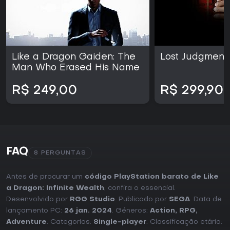
Like a Dragon Gaiden: The
Lost Judgment
Man Who Erased His Name
R$ 249,00
R$ 299,90
FAQ
8 PERGUNTAS
Antes de procurar um
código PlayStation barato de Like
a Dragon: Infinite Wealth
, confira o essencial.
Desenvolvido por
RGG Studio
. Publicado por
SEGA
. Data de
lançamento PC:
26 jan. 2024
. Géneros:
Action
,
RPG
,
Adventure
. Categorias:
Single-player
. Classificação etária: