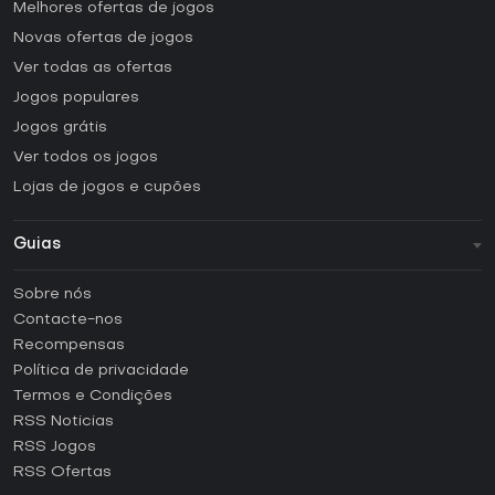
Melhores ofertas de jogos
Novas ofertas de jogos
Ver todas as ofertas
Jogos populares
Jogos grátis
Ver todos os jogos
Lojas de jogos e cupões
Guias
FAQ
Sobre nós
Guias e tutoriais
Contacte-nos
Como ativar uma CD Key Steam?
Recompensas
Como ativar uma CD Key Epic Games?
Política de privacidade
Termos e Condições
Como ativar uma CD Key GOG?
RSS Noticias
Como ativar uma CD Key Ubisoft Connect?
RSS Jogos
Como ativar uma CD Key EA App?
RSS Ofertas
Como ativar uma CD Key Battle.net?