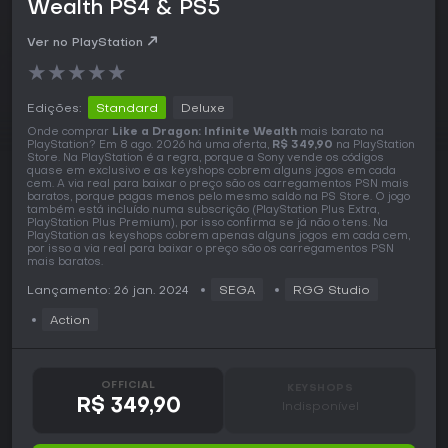
Wealth PS4 & PS5
Ver no PlayStation
★
★
★
★
★
Edições:
Standard
Deluxe
Onde comprar
Like a Dragon: Infinite Wealth
mais barato na
PlayStation? Em 8 ago. 2026 há uma oferta,
R$ 349,90
na PlayStation
Store. Na PlayStation é a regra, porque a Sony vende os códigos
quase em exclusivo e as keyshops cobrem alguns jogos em cada
cem. A via real para baixar o preço são os carregamentos PSN mais
baratos, porque pagas menos pelo mesmo saldo na PS Store. O jogo
também está incluído numa subscrição (PlayStation Plus Extra,
PlayStation Plus Premium), por isso confirma se já não o tens. Na
PlayStation as keyshops cobrem apenas alguns jogos em cada cem,
por isso a via real para baixar o preço são os carregamentos PSN
mais baratos.
Lançamento: 26 jan. 2024
SEGA
RGG Studio
Action
OFFICIAL
KEYSHOPS
R$ 349,90
Indisponível