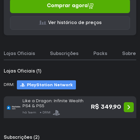
Comprar agora
Ver histórico de preços
Lojas Oficiais
Subscrições
Packs
Sobre o
Lojas Oficiais (1)
DRM:
PlayStation Network
Like a Dragon: Infinite Wealth
PS4 & PS5
R$ 349,90
há 1sem
DRM:
Subscrições (2)