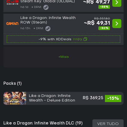
Steam Key: Global (GLOBAL)
~R$ 49,27
-88%
há 1d
DRM:
Like a Dragon: Infinite Wealth
R$ 357,80
ROW (Steam)
~R$ 49,31
-86%
há 13h
DRM:
copy
-9% with XDDeals
+Mais
Packs (1)
Like a Dragon: Infinite
R$ 369,25
-15%
Wealth - Deluxe Edition
Like a Dragon: Infinite Wealth DLC (19)
VER TUDO