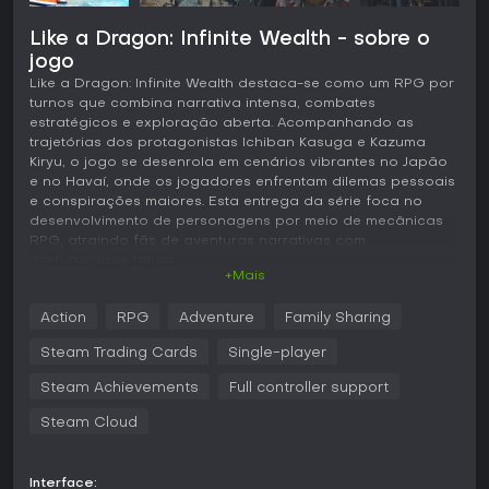
Like a Dragon: Infinite Wealth - sobre o
jogo
Like a Dragon: Infinite Wealth destaca-se como um RPG por
turnos que combina narrativa intensa, combates
estratégicos e exploração aberta. Acompanhando as
trajetórias dos protagonistas Ichiban Kasuga e Kazuma
Kiryu, o jogo se desenrola em cenários vibrantes no Japão
e no Havaí, onde os jogadores enfrentam dilemas pessoais
e conspirações maiores. Esta entrega da série foca no
desenvolvimento de personagens por meio de mecânicas
RPG, atraindo fãs de aventuras narrativas com
profundidade tática.
+Mais
Jogabilidade
Action
RPG
Adventure
Family Sharing
O coração de Like a Dragon: Infinite Wealth está no
combate por turnos, em que você comanda um grupo de
Steam Trading Cards
Single-player
aliados em batalhas que exploram elementos do ambiente
para ganhar vantagens estratégicas. Escolha ações para
Steam Achievements
Full controller support
cada personagem, utilizando habilidades ligadas a jobs
Steam Cloud
únicos que permitem customização e adaptação de skills
conforme os tipos de inimigos. Os confrontos ficam
dinâmicos com a possibilidade de encadear ataques ou
improvisar armas do cenário, trazendo imprevisibilidade às
Interface: