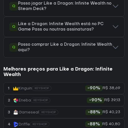
Posso jogar Like a Dragon: Infinite Wealth no
Q
Steam Deck?
Like a Dragon: Infinite Wealth está no PC
Q
Game Pass ou noutras assinaturas?
Posso comprar Like a Dragon: Infinite Wealth
Q
aqui?
Melhores preços para Like a Dragon: Infinite
Wealth
R$ 38,69
1
Kinguin
-90%
KEYSHOP
R$ 39,13
2
Eneba
-90%
KEYSHOP
R$ 40,23
3
Gameseal
-88%
KEYSHOP
R$ 40,80
4
Driffle
-88%
KEYSHOP