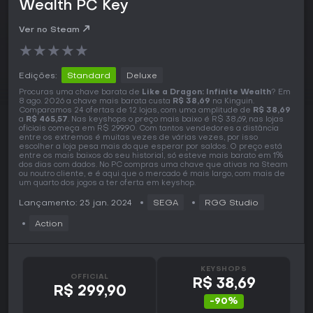
Wealth PC Key
Ver no Steam
★
★
★
★
★
Edições:
Standard
Deluxe
Procuras uma chave barata de
Like a Dragon: Infinite Wealth
? Em
8 ago. 2026 a chave mais barata custa
R$ 38,69
na Kinguin.
Comparamos 24 ofertas de 12 lojas, com uma amplitude de
R$ 38,69
a
R$ 465,57
. Nas keyshops o preço mais baixo é R$ 38,69, nas lojas
oficiais começa em R$ 299,90. Com tantos vendedores a distância
entre os extremos é muitas vezes de várias vezes, por isso
escolher a loja pesa mais do que esperar por saldos. O preço está
entre os mais baixos do seu historial, só esteve mais barato em 1%
dos dias com dados. No PC compras uma chave que ativas na Steam
ou noutro cliente, e é aqui que o mercado é mais largo, com mais de
um quarto dos jogos a ter oferta em keyshop.
Lançamento: 25 jan. 2024
SEGA
RGG Studio
Action
KEYSHOPS
OFFICIAL
R$ 38,69
R$ 299,90
-90%