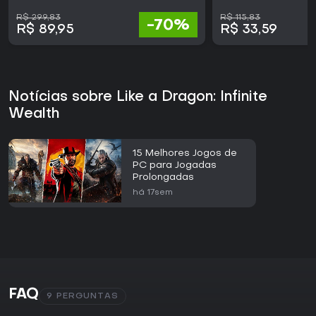
R$ 299,83
R$ 115,83
-70%
R$ 89,95
R$ 33,59
Notícias sobre Like a Dragon: Infinite
Wealth
15 Melhores Jogos de
PC para Jogadas
Prolongadas
há 17sem
FAQ
9 PERGUNTAS