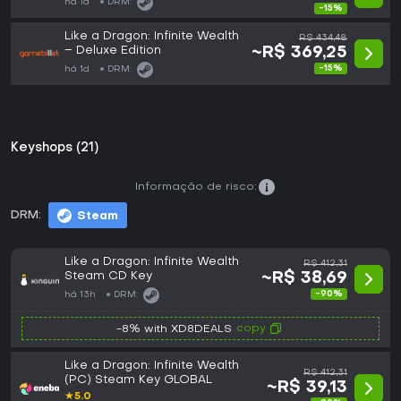
há 1d
DRM:
-15%
Like a Dragon: Infinite Wealth
R$ 434,48
– Deluxe Edition
~R$ 369,25
-15%
há 1d
DRM:
Keyshops (21)
Informação de risco:
DRM:
Steam
Like a Dragon: Infinite Wealth
R$ 412,31
Steam CD Key
~R$ 38,69
-90%
há 13h
DRM:
copy
-8% with XD8DEALS
Like a Dragon: Infinite Wealth
R$ 412,31
(PC) Steam Key GLOBAL
~R$ 39,13
★
5.0