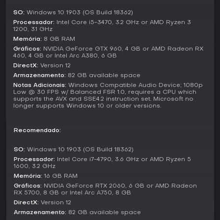
personagens.
SO:
Windows 10 1903 (OS Build 18362)
Processador:
Intel Core i5-3470, 3.2 GHz or AMD Ryzen 3
Vale a Pena Jogar?
1200, 3.1 GHz
Com Metascore de 89 e nota de usuários em 8.5, Like a
Memória:
8 GB RAM
Dragon: Infinite Wealth recebeu elogios pela história
Gráficos:
NVIDIA GeForce GTX 960, 4 GB or AMD Radeon RX
cativante, sistemas de turnos refinados e abundância de
460, 4 GB or Intel Arc A380, 6 GB
atividades. Jogadores destacam a profundidade emocional
DirectX:
Version 12
dos personagens e a escala do mundo, embora alguns
Armazenamento:
82 GB available space
apontem que a duração pode gerar grind em tarefas
Notas Adicionais:
Windows Compatible Audio Device; 1080p
repetitivas.
Low @ 30 FPS w/ Balanced FSR 1.0, requires a CPU which
supports the AVX and SSE4.2 instruction set. Microsoft no
longer supports Windows 10 or older versions.
Ideal para quem prefere RPGs ricos em história e combates
táticos a ação frenética, especialmente se curte narrativas
centradas em personagens. O jogo segue suportado por
Recomendado:
patches que corrigiram bugs iniciais, garantindo uma
experiência fluida na versão atual. Se batalhas estratégicas
SO:
Windows 10 1903 (OS Build 18362)
e side content expansivo te atraem, este título oferece valor
Processador:
Intel Core i7-4790, 3.6 GHz or AMD Ryzen 5
duradouro.
1600, 3.2 GHz
Memória:
16 GB RAM
Gráficos:
NVIDIA GeForce RTX 2060, 6 GB or AMD Radeon
RX 5700, 8 GB or Intel Arc A750, 8 GB
DirectX:
Version 12
Armazenamento:
82 GB available space