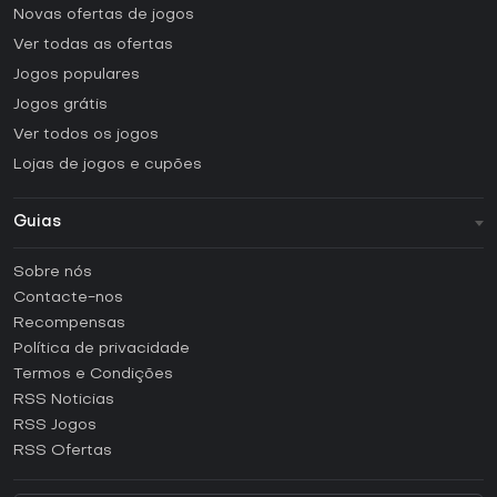
Novas ofertas de jogos
Ver todas as ofertas
Jogos populares
Jogos grátis
Ver todos os jogos
Lojas de jogos e cupões
Guias
FAQ
Sobre nós
Guias e tutoriais
Contacte-nos
Como ativar uma CD Key Steam?
Recompensas
Como ativar uma CD Key Epic Games?
Política de privacidade
Termos e Condições
Como ativar uma CD Key GOG?
RSS Noticias
Como ativar uma CD Key Ubisoft Connect?
RSS Jogos
Como ativar uma CD Key EA App?
RSS Ofertas
Como ativar uma CD Key Battle.net?