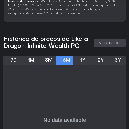
Notas Adicionais:
Windows Compatible Audio Device; 1080p
High @ 60 FPS w/o FSR, requires a CPU which supports the
AVX and SSE4.2 instruction set. Microsoft no longer
supports Windows 10 or older versions.
Histórico de preços de Like a
VER TUDO
Dragon: Infinite Wealth PC
7D
1M
3M
6M
1Y
2Y
3Y