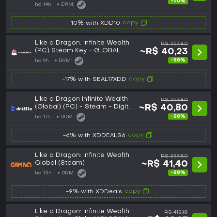
-90%
há 14h
DRM:
copy
-10% with XDD10
Like a Dragon: Infinite Wealth
R$ 357,80
(PC) Steam Key - GLOBAL
~R$ 40,23
-88%
há 9h
DRM:
copy
-17% with SEAL17XDD
Like a Dragon Infinite Wealth
R$ 357,80
(Global) (PC) - Steam - Digital
~R$ 40,80
Key
-88%
há 17h
DRM:
copy
-6% with XDDEALS6
Like a Dragon: Infinite Wealth
R$ 357,80
Global (Steam)
~R$ 41,40
-88%
há 13h
DRM:
copy
-9% with XDDeals
Like a Dragon: Infinite Wealth
R$ 412,18