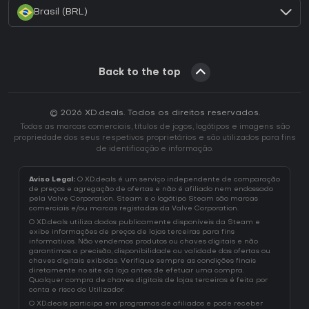
Brasil (BRL)
Back to the top
© 2026 XD.deals. Todos os direitos reservados.
Todas as marcas comerciais, títulos de jogos, logótipos e imagens são
propriedade dos seus respetivos proprietários e são utilizados para fins
de identificação e informação.
Aviso Legal:
O XD.deals é um serviço independente de comparação
de preços e agregação de ofertas e não é afiliado nem endossado
pela Valve Corporation. Steam e o logótipo Steam são marcas
comerciais e/ou marcas registadas da Valve Corporation.
O XD.deals utiliza dados publicamente disponíveis da Steam e
exibe informações de preços de lojas terceiras para fins
informativos. Não vendemos produtos ou chaves digitais e não
garantimos a precisão, disponibilidade ou validade das ofertas ou
chaves digitais exibidas. Verifique sempre as condições finais
diretamente no site da loja antes de efetuar uma compra.
Qualquer compra de chaves digitais de lojas terceiras é feita por
conta e risco do Utilizador.
O XD.deals participa em programas de afiliados e pode receber