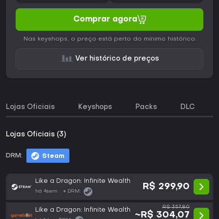
Comprar agora
Nas keyshops, o preço está perto do mínimo histórico.
Ver histórico de preços
Lojas Oficiais
Keyshops
Packs
DLC
Lojas Oficiais (3)
DRM:
Steam
Like a Dragon: Infinite Wealth
R$ 299,90
há 4sem
DRM:
R$ 357,80
Like a Dragon: Infinite Wealth
~R$ 304,07