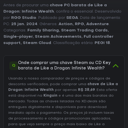
Antes de procurar uma
chave PC barata de Like a
Dragon: Infinite Wealth
, confira o essencial. Desenvolvido
por
RGG Studio
. Publicado por
SEGA
. Data de lançamento
PC:
25 jan. 2024
. Géneros:
Action
,
RPG
,
Adventure
.
Categorias:
Family Sharing
,
Steam Trading Cards
,
Single-player
,
Steam Achievements
,
Full controller
support
,
Steam Cloud
. Classificação etária:
PEGI 18
.
Onde comprar uma chave Steam ou CD Key
Q
barata de Like a Dragon: Infinite Wealth?
Usando o nosso comparador de preços e códigos de
desconto verificados, pode comprar uma
chave de Like a
Dragon: Infinite Wealth
por apenas
R$ 38,69
. Esta oferta
está disponível na
Kinguin
e é uma das mais baratas do
mercado. Todas as chaves listadas no XD.deals são
entregues digitalmente e disponíveis para download
imediato após o pagamento. Os preços já incluem taxas
de processamento e códigos promocionais aplicados,
para que veja sempre o preço mais baixo de Like a