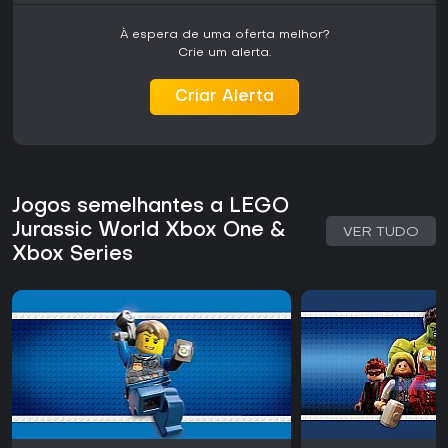
diferentes escolhas de personagens e tarefas nos mundos
centrais. É uma boa opção para sessões em família ou
À espera de uma oferta melhor?
para quem já conhece outros títulos da TT Games, embora
Crie um alerta.
siga a fórmula tradicional da série LEGO sem grandes
novidades. A disponibilidade no hardware atual da Xbox
garante acesso simples para quem possui consoles
Criar Alerta
compatíveis.
Jogos semelhantes a LEGO
Jurassic World Xbox One &
VER TUDO
Xbox Series