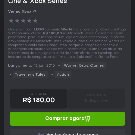
One & Xbox Series
Ver no Xbox
★
★
★
★
★
Onde comprar
LEGO Jurassic World
mais barato na Xbox? Em 9 ago.
2026 há uma oferta,
R$ 180,00
na Microsoft Store. É o normal nesta
plataforma, porque menos de um jogo em cada dez consegue oferta
em keyshop e a Microsoft Store vende quase tudo sozinha. Antes de
comprares, confirma o Game Pass, porque a preços de consola a
subscrição sai muitas vezes mais barata do que um único título. Na
Xbox menos de um jogo em cada dez tem oferta em keyshop, por
isso antes de comprares confirma se o título está no Game Pass.
Lançamento: 12 jun. 2015
Warner Bros. Games
Traveller's Tales
Action
OFFICIAL
KEYSHOPS
R$ 180,00
Indisponível
Comprar agora