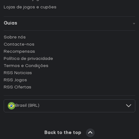
Lojas de jogos e cupões
Guias
FAQ
Sobre nós
Guias e tutoriais
Contacte-nos
Como ativar uma CD Key Steam?
Recompensas
Como ativar uma CD Key Epic Games?
Política de privacidade
Termos e Condições
Como ativar uma CD Key GOG?
RSS Noticias
Como ativar uma CD Key Ubisoft Connect?
RSS Jogos
Como ativar uma CD Key EA App?
RSS Ofertas
Como ativar uma CD Key Battle.net?
Brasil (BRL)
Back to the top