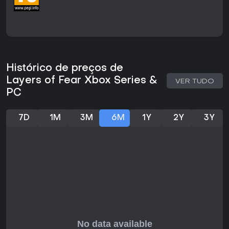
ecos distantes e ruídos repentinos aumentam o
desconforto durante a exploração. Os visuais contam com
ray tracing e suporte a alta resolução, exibindo obras de
arte detalhadas, texturas deterioradas e iluminação
dinâmica que reage à perspectiva do jogador.
Modos de Jogo
Histórico de preços de
O título é inteiramente single-player e se divide em capítulos
narrativos distintos. Cada capítulo coloca o jogador na
Layers of Fear Xbox Series &
VER TUDO
perspectiva de um protagonista diferente: o Pintor original,
PC
sua Filha no conteúdo Inheritance, sua Esposa na adição
The Final Note, o Ator a bordo do navio e o Escritor no
Capítulo do Farol.
7D
1M
3M
6M
1Y
2Y
3Y
A progressão é linear dentro de cada história, mas permite
investigar os cômodos em qualquer ordem. O capítulo The
Final Prologue permite ao jogador dirigir cenas em um set
de filmagem, testando diferentes desfechos antes de a
narrativa continuar. Todos os capítulos se conectam por
temas comuns de loucura e arrependimento, formando uma
antologia contínua sem opções multijogador ou
competitivas.
História e Personagens
A narrativa se desenvolve por cinco perspectivas principais