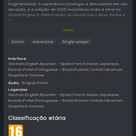
fragmentadas. A experiência privilegia a descoberta em vez
da ação, e a edição de 2023 reconstruiu toda a série no
Unreal Engine 5, melhorando os visuais para Xbox Series e
PC.
+Mais
Jogabilidade
O núcleo do jogo consiste em percorrer interiores em
Action
Adventure
Single-player
constante mudança, como uma mansão vitoriana ou um
transatlântico, com movimentos lentos e deliberados. O
jogador examina objetos, lê anotações espalhadas e
Interface:
resolve quebra-cabeças ambientais simples para avançar.
German
English
Spanish - Spain
French
Italian
Japanese
A casa ou o navio se reconfiguram constantemente,
Korean
Polish
Portuguese - Brazil
Russian
Turkish
Ukrainian
obrigando a revisitar os mesmos espaços sob novas
Simplified Chinese
condições que revelam fragmentos da história.
Áudio:
English
Polish
A versão mais recente introduz a lanterna, que ilumina
Legendas:
áreas escuras e serve temporariamente para afastar
German
English
Spanish - Spain
French
Italian
Japanese
entidades durante breves sequências de perseguição. Em
Korean
Polish
Portuguese - Brazil
Russian
Turkish
Ukrainian
alguns trechos, interações com a luz permitem retardar
Simplified Chinese
ameaças antes de prosseguir. Esses elementos
acrescentam tensão pontual sem tirar o foco da
Classificação etária
observação e da interpretação.
O design de som tem papel fundamental: pisos rangendo,