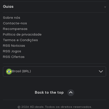
Guias
FAQ
Sobre nós
Guias e tutoriais
Contacte-nos
Como ativar uma CD Key Steam?
Recompensas
Como ativar uma CD Key Epic Games?
Política de privacidade
Termos e Condições
Como ativar uma CD Key GOG?
RSS Noticias
Como ativar uma CD Key Ubisoft Connect?
RSS Jogos
Como ativar uma CD Key EA App?
RSS Ofertas
Como ativar uma CD Key Battle.net?
Brasil (BRL)
Back to the top
© 2026 XD.deals. Todos os direitos reservados.