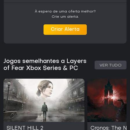
sustos intensos ou mecânicas variadas pode achar a
experiência contida demais. Para o público que valoriza
À espera de uma oferta melhor?
terror single-player narrativo com temas artísticos, o jogo
Crie um alerta.
entrega uma antologia coesa que vale completar de uma
vez.
Criar Alerta
Jogos semelhantes a Layers
VER TUDO
of Fear Xbox Series & PC
SILENT HILL 2
Cronos: The 