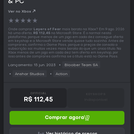
& PC
Ver no Xbox
★
★
★
★
★
Onde comprar
Layers of Fear
mais barato na Xbox? Em 9 ago. 2026
há uma oferta,
R$ 112,45
na Microsoft Store. É o normal nesta
plataforma, porque menos de um jogo em cada dez consegue oferta
em keyshop e a Microsoft Store vende quase tudo sozinha. Antes de
comprares, confirma o Game Pass, porque a preços de consola a
subscrição sai muitas vezes mais barata do que um único título. Na
Xbox menos de um jogo em cada dez tem oferta em keyshop, por
isso antes de comprares confirma se o título está no Game Pass.
Lançamento: 15 jun. 2023
Bloober Team SA
Anshar Studios
Action
OFFICIAL
KEYSHOPS
R$ 112,45
Indisponível
Comprar agora