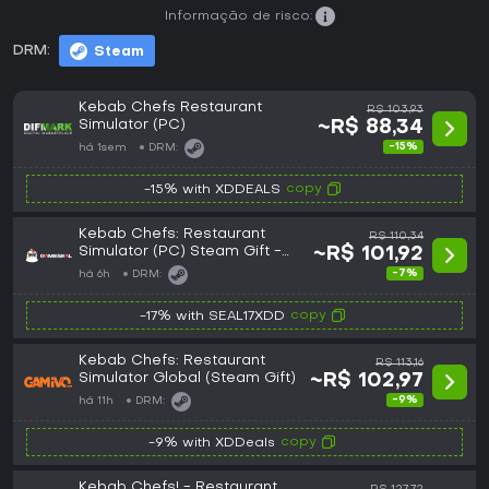
Informação de risco:
DRM:
Steam
Kebab Chefs Restaurant
R$ 103,93
Simulator (PC)
~R$ 88,34
-15%
há 1sem
DRM:
copy
-15% with XDDEALS
Kebab Chefs: Restaurant
R$ 110,34
Simulator (PC) Steam Gift -
~R$ 101,92
GLOBAL
-7%
há 6h
DRM:
copy
-17% with SEAL17XDD
Kebab Chefs: Restaurant
R$ 113,16
Simulator Global (Steam Gift)
~R$ 102,97
-9%
há 11h
DRM:
copy
-9% with XDDeals
Kebab Chefs! - Restaurant