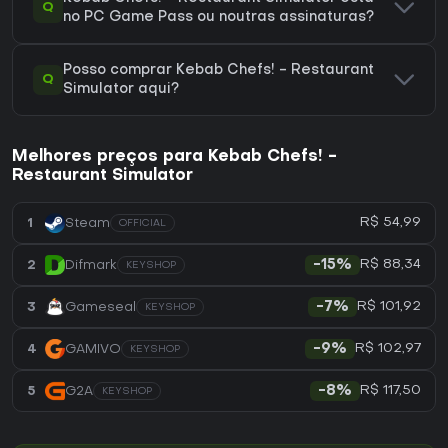
Q
no PC Game Pass ou noutras assinaturas?
Posso comprar Kebab Chefs! - Restaurant
Q
Simulator aqui?
Melhores preços para Kebab Chefs! -
Restaurant Simulator
R$ 54,99
1
Steam
OFFICIAL
R$ 88,34
2
Difmark
-15%
KEYSHOP
R$ 101,92
3
Gameseal
-7%
KEYSHOP
R$ 102,97
4
GAMIVO
-9%
KEYSHOP
R$ 117,50
5
G2A
-8%
KEYSHOP