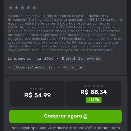
★
★
★
★
★
Procuras uma chave barata de
Kebab Chefs! - Restaurant
Simulator
? Em 7 ago. 2026 a oferta mais baixa é
R$ 54,99
na Steam,
escolhida entre 5 ofertas em 5 lojas. Nas keyshops começa em
R$ 88,34, nas lojas oficiais em R$ 54,99. No PC a keyshop ganha no
preço na maioria das comparações, mas compras então um código a
um vendedor externo, por isso confirma a região de ativação. Este
jogo já esteve mais barato, em 98% dos dias com dados. Um alerta de
preço avisa-te da próxima descida. No PC compras uma chave que
ativas na Steam ou noutro cliente, e é aqui que o mercado é mais
largo, com mais de um quarto dos jogos a ter oferta em keyshop.
Lançamento: 11 jun. 2026
Biotech Gameworks
Biotech Gameworks
Simulation
KEYSHOPS
OFFICIAL
R$ 88,34
R$ 54,99
-15%
Comprar agora
Nas keyshops, esteve mais barato em 98% dos dias com