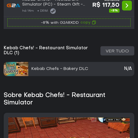
R$ 127,72
Simulator (PC) - Steam Gift -
R$ 117,50
GLOBAL
-8%
há 14m
DRM:
copy
-8% with G2A8XDD
Kebab Chefs! - Restaurant Simulator
VER TUDO
DLC (1)
Kebab Chefs - Bakery DLC
N/A
Sobre Kebab Chefs! - Restaurant
Simulator