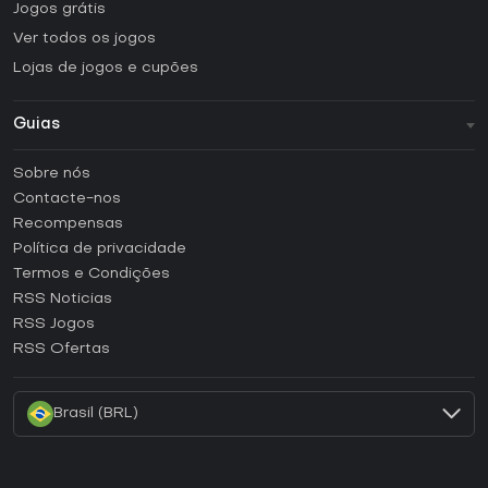
Jogos grátis
Ver todos os jogos
Lojas de jogos e cupões
Guias
FAQ
Sobre nós
Guias e tutoriais
Contacte-nos
Como ativar uma CD Key Steam?
Recompensas
Como ativar uma CD Key Epic Games?
Política de privacidade
Termos e Condições
Como ativar uma CD Key GOG?
RSS Noticias
Como ativar uma CD Key Ubisoft Connect?
RSS Jogos
Como ativar uma CD Key EA App?
RSS Ofertas
Como ativar uma CD Key Battle.net?
Brasil (BRL)