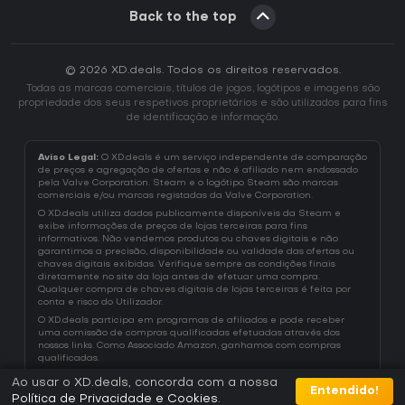
Back to the top
© 2026 XD.deals. Todos os direitos reservados.
Todas as marcas comerciais, títulos de jogos, logótipos e imagens são
propriedade dos seus respetivos proprietários e são utilizados para fins
de identificação e informação.
Aviso Legal:
O XD.deals é um serviço independente de comparação
de preços e agregação de ofertas e não é afiliado nem endossado
pela Valve Corporation. Steam e o logótipo Steam são marcas
comerciais e/ou marcas registadas da Valve Corporation.
O XD.deals utiliza dados publicamente disponíveis da Steam e
exibe informações de preços de lojas terceiras para fins
informativos. Não vendemos produtos ou chaves digitais e não
garantimos a precisão, disponibilidade ou validade das ofertas ou
chaves digitais exibidas. Verifique sempre as condições finais
diretamente no site da loja antes de efetuar uma compra.
Qualquer compra de chaves digitais de lojas terceiras é feita por
conta e risco do Utilizador.
O XD.deals participa em programas de afiliados e pode receber
uma comissão de compras qualificadas efetuadas através dos
nossos links. Como Associado Amazon, ganhamos com compras
qualificadas.
Ao usar o XD.deals, concorda com a nossa
Entendido!
Política de Privacidade e Cookies
.