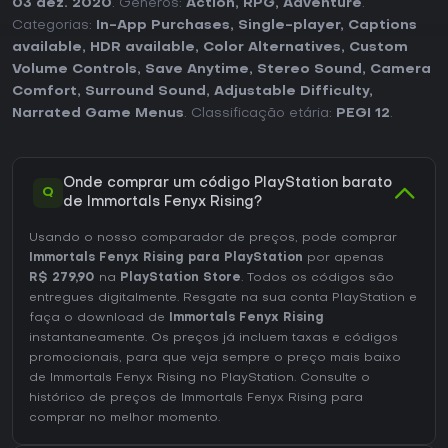
03 dez. 2020
. Géneros:
Action
,
RPG
,
Adventure
.
Categorias:
In-App Purchases
,
Single-player
,
Captions
available
,
HDR available
,
Color Alternatives
,
Custom
Volume Controls
,
Save Anytime
,
Stereo Sound
,
Camera
Comfort
,
Surround Sound
,
Adjustable Difficulty
,
Narrated Game Menus
. Classificação etária:
PEGI 12
.
Onde comprar um código PlayStation barato
Q
de Immortals Fenyx Rising?
Usando o nosso comparador de preços, pode comprar
Immortals Fenyx Rising para PlayStation
por apenas
R$ 279,90
na
PlayStation Store
. Todos os códigos são
entregues digitalmente. Resgate na sua conta PlayStation e
faça o download de
Immortals Fenyx Rising
instantaneamente. Os preços já incluem taxas e códigos
promocionais, para que veja sempre o preço mais baixo
de Immortals Fenyx Rising no
PlayStation
. Consulte o
histórico de preços de Immortals Fenyx Rising
para
comprar no melhor momento.