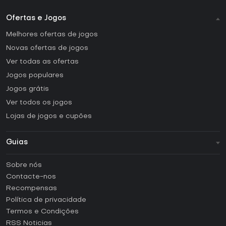
Ofertas e Jogos
Melhores ofertas de jogos
Novas ofertas de jogos
Ver todas as ofertas
Jogos populares
Jogos grátis
Ver todos os jogos
Lojas de jogos e cupões
Guias
FAQ
Sobre nós
Guias e tutoriais
Contacte-nos
Como ativar uma CD Key Steam?
Recompensas
Como ativar uma CD Key Epic Games?
Política de privacidade
Termos e Condições
Como ativar uma CD Key GOG?
RSS Noticias