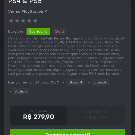
PS4 & PS5
Ver no PlayStation
★
★
★
★
★
Edições:
Standard
Gold
Onde comprar
Immortals Fenyx Rising
mais barato na PlayStation?
Em 6 ago. 2026 há uma oferta,
R$ 279,90
na PlayStation Store. Na
PlayStation é a regra, porque a Sony vende os códigos quase em
exclusivo e as keyshops cobrem alguns jogos em cada cem. A via
real para baixar o preço são os carregamentos PSN mais baratos,
porque pagas menos pelo mesmo saldo na PS Store. O jogo também
está incluído numa subscrição (PlayStation Plus Extra, PlayStation Plus
Premium), por isso confirma se já não o tens. Na PlayStation as
keyshops cobrem apenas alguns jogos em cada cem, por isso a via
real para baixar o preço são os carregamentos PSN mais baratos.
Lançamento: 03 dez. 2020
Ubisoft
Ubisoft
Action
OFFICIAL
KEYSHOPS
R$ 279,90
Indisponível