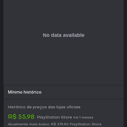
em montarias e planeia por longas distâncias para
alcançar novas áreas e encontrar colecionáveis. Árvores
de habilidades e melhorias de equipamento recompensam
o progresso constante, permitindo adaptar Fenyx para
combate mais forte, melhor locomoção ou maior eficiência
na resolução de quebra-cabeças.
Os donos de PS5 contam com duas opções de exibição: o
modo Qualidade, que prioriza resolução e detalhes visuais
a 30 quadros por segundo, ou o modo Desempenho, que
foca em taxas de quadros mais suaves. O jogo oferece
versões para PS4 e PS5 em uma única compra, com
suporte a retrocompatibilidade para quem possui a versão
em disco.
Vale a Pena Jogar?
Immortals Fenyx Rising agrada quem busca jogos de ação
e aventura em mundo aberto com tom leve e temática
Mínimo histórico
mitológica. O combate é responsivo, os quebra-cabeças
oferecem variedade satisfatória e o mundo incentiva a
descoberta livre sem depender excessivamente de listas de
Histórico de preços das lojas oficiais
tarefas. A recepção foi majoritariamente positiva, com
elogios à mecânica acessível e ao tom humorístico, embora
R$ 55,98
PlayStation Store
há 1 meses
alguns destaquem elementos de design característicos da
Atualmente mais baixo:
R$ 279,90
PlayStation Store
Ubisoft.