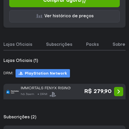
Comprar agora
Ver histórico de preços
Lojas Oficiais
Subscrições
Packs
Sobre o
Lojas Oficiais (1)
DRM:
PlayStation Network
IMMORTALS FENYX RISING
R$ 279,90
há 3sem
DRM:
Subscrições (2)