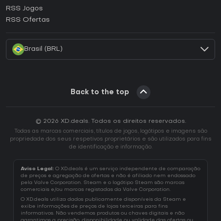
Como ativar uma CD Key Ubisoft Connect?
RSS Jogos
Como ativar uma CD Key EA App?
RSS Ofertas
Como ativar uma CD Key Battle.net?
Brasil (BRL)
Back to the top
© 2026 XD.deals. Todos os direitos reservados.
Todas as marcas comerciais, títulos de jogos, logótipos e imagens são
propriedade dos seus respetivos proprietários e são utilizados para fins
de identificação e informação.
Aviso Legal:
O XD.deals é um serviço independente de comparação
de preços e agregação de ofertas e não é afiliado nem endossado
pela Valve Corporation. Steam e o logótipo Steam são marcas
comerciais e/ou marcas registadas da Valve Corporation.
O XD.deals utiliza dados publicamente disponíveis da Steam e
exibe informações de preços de lojas terceiras para fins
informativos. Não vendemos produtos ou chaves digitais e não
garantimos a precisão, disponibilidade ou validade das ofertas ou