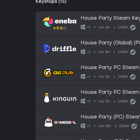
Keyshops (15)
House Party Steam Ke
há 6h
+1
DRM:
★
5.0
(1)
House Party (Global) (P
há 8h
+1
DRM:
House Party PC Steam
há 5h
+1
DRM:
House Party PC Steam
há 5h
+1
DRM:
House Party (PC) Ste
há 18h
+1
DRM: