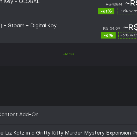
am Key - GLOBAL
~R
R$ 128,14
-61%
-17% wit
 - Steam - Digital Key
~R$
R$ 54,09
-6%
-6% wit
+Mais
 Content Add-On
e Liz Katz in a Gritty Kitty Murder Mystery Expansion P