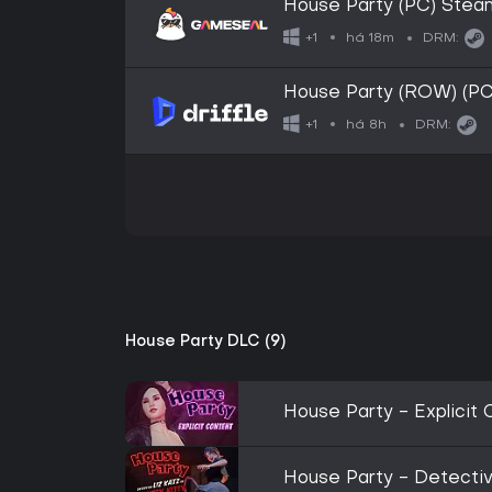
House Party (PC) Ste
há 18m
+1
DRM:
House Party (ROW) (PC)
há 8h
+1
DRM:
House Party DLC (9)
House Party - Explicit
House Party - Detectiv