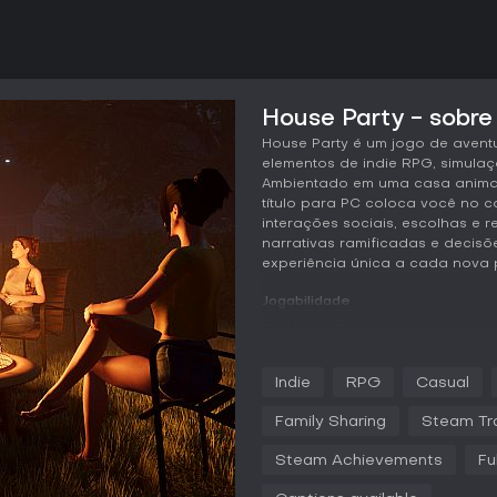
House Party - sobre
House Party é um jogo de aventu
elementos de indie RPG, simulaç
Ambientado em uma casa animad
título para PC coloca você no 
interações sociais, escolhas e 
narrativas ramificadas e decis
experiência única a cada nova p
Jogabilidade
Em House Party, o ciclo princip
andares, interagir com até quin
relacionamentos e desfechos da 
Indie
RPG
Casual
convidado pelo seu amigo Derek
daí, as conversas impulsionam
Family Sharing
Steam Tr
influenciando a percepção dos
medidores sociais que rastreiam
Steam Achievements
Fu
Itens espalhados pelo ambiente