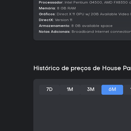
Processador:
Intel Pentium G4500, AMD FX8350 o
Memória:
8 GB RAM
Gráficos:
Direct X 11 GPU w/ 2GB Available Vide
DirectX:
Version 11
Armazenamento:
8 GB available space
Notas Adicionais:
Broadband Internet connectio
Histórico de preços de House Pa
7D
1M
3M
6M