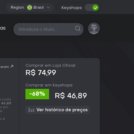
Region:
Brasil
Keyshops:
Todas as plataformas
as
Comprar em Loja Oficial:
Steam
R$ 74,99
Comprar em Keyshops:
-68%
R$ 46,89
a custa
 46,89
ça em
Ver histórico de preços
de
o é