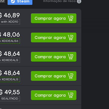
Informação de risco:
RM:
Steam
 46,89
Comprar agora
 with XDD10
 48,06
Comprar agora
h XDDEALS6
 48,64
Comprar agora
h XD8DEALS
 48,64
Comprar agora
h XD8DEALS
$ 49,55
Comprar agora
h SEAL17XDD