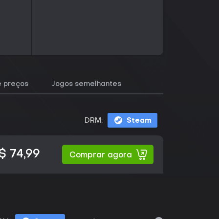
e preços
Jogos semelhantes
DRM:
Steam
$ 74,99
Comprar agora