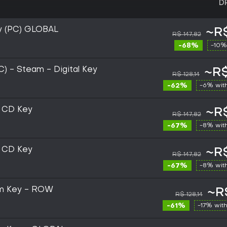
D
y (PC) GLOBAL
~R$
R$ 147,82
-68%
-10%
C) - Steam - Digital Key
~R$
R$ 128,14
-62%
-6% wit
 CD Key
~R$
R$ 147,82
-67%
-8% wit
 CD Key
~R$
R$ 147,82
-67%
-8% wit
am Key - ROW
~R
R$ 128,14
-61%
-17% wit