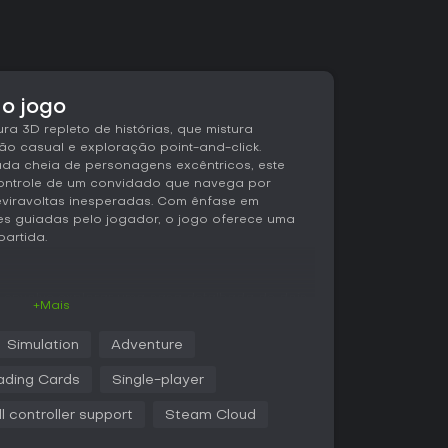
 o jogo
ra 3D repleto de histórias, que mistura
ão casual e exploração point-and-click.
a cheia de personagens excêntricos, este
controle de um convidado que navega por
reviravoltas inesperadas. Com ênfase em
ões guiadas pelo jogador, o jogo oferece uma
artida.
al envolve explorar uma casa detalhada de dois
+Mais
ze NPCs distintos e tomar decisões que moldam
história. Tudo começa na porta da frente,
Simulation
Adventure
 para uma festa na casa de Madison. A partir
 a ação, com cada opção de diálogo
ading Cards
Single-player
 personagens sobre você por meio de
 afeto, amizade ou hostilidade.
ll controller support
Steam Cloud
 são fundamentais; você pode pegar objetos