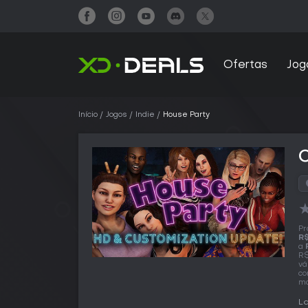
Ofertas
Jog
Início
Jogos
Indie
House Party
Pr
R$
a
R$
vá
co
ma
La