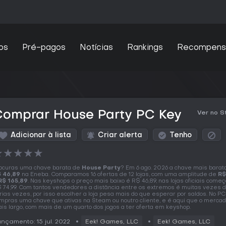
os
Pré-pagos
Notícias
Rankings
Recompens
Comprar House Party PC Key
Ver no 
Adicionar à lista
Criar alerta
Tenho
★
★
★
★
★
ocuras uma chave barata de
House Party
? Em 6 ago. 2026 a chave mais barat
 46,89
na Eneba. Comparamos 16 ofertas de 12 lojas, com uma amplitude de
R$
R$ 165,89
. Nas keyshops o preço mais baixo é R$ 46,89, nas lojas oficiais come
 74,99. Com tantos vendedores a distância entre os extremos é muitas vezes 
rias vezes, por isso escolher a loja pesa mais do que esperar por saldos. No PC
mpras uma chave que ativas na Steam ou noutro cliente, e é aqui que o mercad
is largo, com mais de um quarto dos jogos a ter oferta em keyshop.
nçamento: 15 jul. 2022
Eek! Games, LLC
Eek! Games, LLC