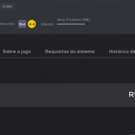
Indie
Very Positive
(14k)
tacritic:
tbd
4.6
Steam:
Sobre o jogo
Requisitos do sistema
Histórico d
R