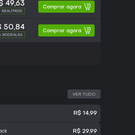
$ 49,63
Comprar agora
h SEAL17XDD
 50,84
Comprar agora
h XDDEALS6
VER TUDO
R$ 14,99
ack
R$ 29,99