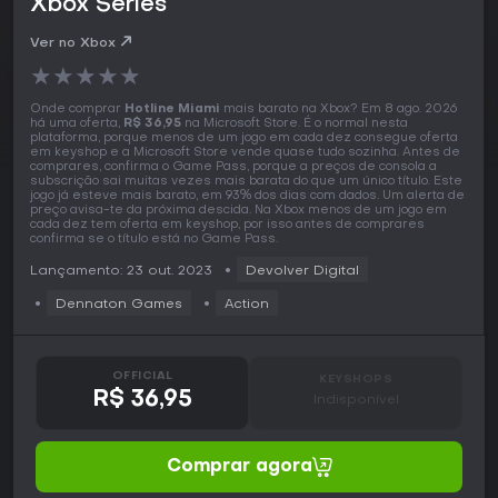
Xbox Series
Ver no Xbox
★
★
★
★
★
Onde comprar
Hotline Miami
mais barato na Xbox? Em 8 ago. 2026
há uma oferta,
R$ 36,95
na Microsoft Store. É o normal nesta
plataforma, porque menos de um jogo em cada dez consegue oferta
em keyshop e a Microsoft Store vende quase tudo sozinha. Antes de
comprares, confirma o Game Pass, porque a preços de consola a
subscrição sai muitas vezes mais barata do que um único título. Este
jogo já esteve mais barato, em 93% dos dias com dados. Um alerta de
preço avisa-te da próxima descida. Na Xbox menos de um jogo em
cada dez tem oferta em keyshop, por isso antes de comprares
confirma se o título está no Game Pass.
Lançamento: 23 out. 2023
Devolver Digital
Dennaton Games
Action
OFFICIAL
KEYSHOPS
R$ 36,95
Indisponível
Comprar agora