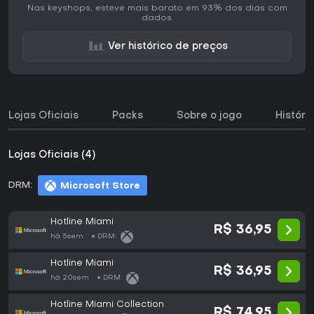
Nas keyshops, esteve mais barato em 93% dos dias com
dados.
Ver histórico de preços
Lojas Oficiais
Packs
Sobre o jogo
Históri
Lojas Oficiais (4)
DRM:
Microsoft Store
Hotline Miami
R$ 36,95
há 5sem
DRM:
Hotline Miami
R$ 36,95
há 20sem
DRM:
Hotline Miami Collection
R$ 74,95