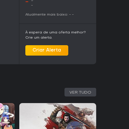
-
-
-
 de ação e plataforma exigente que
Atualmente mais baixo:
-
-
ento e do tempo. As seções de motocicleta e
 fórmula sem perder a intensidade. Quem
um golpe só combinados com parkour encontra
quanto Rogue Runner e Endless Moto Mode
À espera de uma oferta melhor?
o de aleatoriedade e desafios de resistência.
Crie um alerta.
i pacotes cosméticos, correções e a adição do
Criar Alerta
jogo atualizado para quem retorna. O título é
xperiência single-player focada e de alta
ltijogador aberto ou propostas mais leves.
VER TUDO