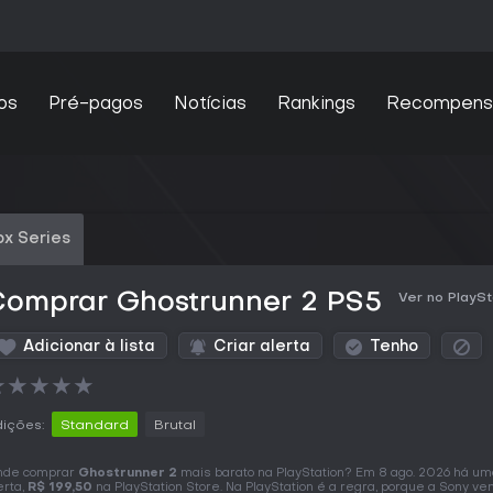
os
Pré-pagos
Notícias
Rankings
Recompens
x Series
Comprar Ghostrunner 2 PS5
Ver no PlaySt
Adicionar à lista
Criar alerta
Tenho
★
★
★
★
★
ições:
Standard
Brutal
nde comprar
Ghostrunner 2
mais barato na PlayStation? Em 8 ago. 2026 há u
erta,
R$ 199,50
na PlayStation Store. Na PlayStation é a regra, porque a Sony ve