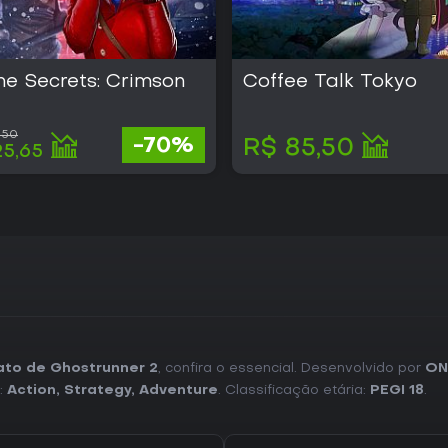
me Secrets: Crimson
Coffee Talk Tokyo
,50
-70%
R$ 85,50
25,65
ato de Ghostrunner 2
, confira o essencial. Desenvolvido por
ON
:
Action
,
Strategy
,
Adventure
. Classificação etária:
PEGI 18
.