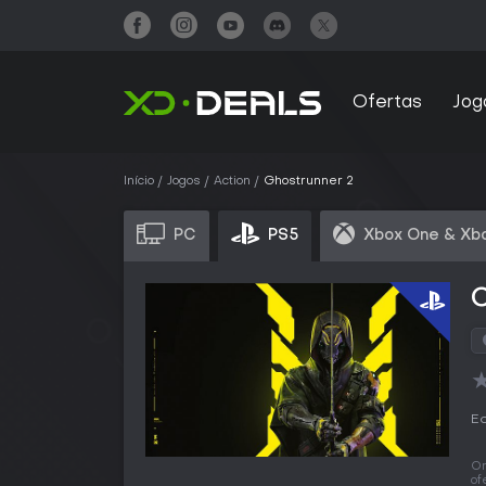
Ofertas
Jog
Início
Jogos
Action
Ghostrunner 2
PC
PS5
Xbox One & Xbo
Ed
O
of