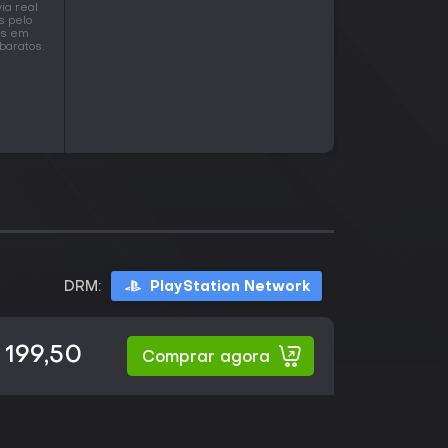
ia real
s pelo
os em
baratos.
DRM:
PlayStation Network
 199,50
Comprar agora