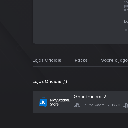
có
pa
me
ca
La
Lojas Oficiais
Packs
Sobre o jogo
Lojas Oficiais (1)
Ghostrunner 2
há 3sem
DRM: