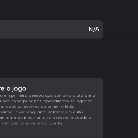
N/A
re o jogo
ão em primeira pessoa que combina plataforma
ndo cyberpunk pós-apocalíptico. O jogador
o após os eventos do primeiro título,
Dharma Tower enquanto enfrenta um culto
a em torno de movimentos em alta velocidade e
 inimigos com um único acerto.