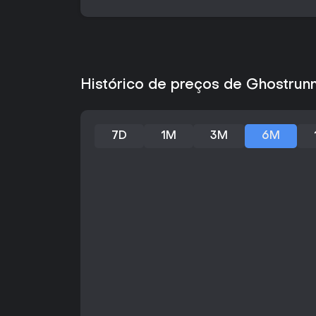
Histórico de preços de Ghostrun
7D
1M
3M
6M