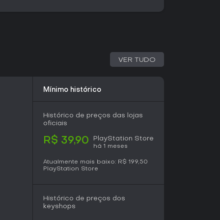
experiência single-player principal por meio de
am precisão na plataforma e combates em arena.
 modo secundário roguelite. Cada tentativa
s de movimento, e o jogador escolhe entre
u parkour que aumentam de dificuldade.
grades aleatórios, estimulando novas
VER TUDO
ferentes.
o infinito no estilo endless runner. O jogador
Mínimo histórico
proceduralmente, como paredes de laser e
stando controle contínuo e reflexos rápidos.
Histórico de preços das lojas
 auxílios para oferecer uma versão mais
oficiais
is, disponível como conteúdo gratuito junto
PlayStation Store
R$ 39,90
há 1 meses
Atualmente mais baixo:
R$ 199,50
 da torre, alcançando as ruínas cyberpunk
PlayStation Store
narrativa ambiental e um novo sistema de
 sobre o conflito e o papel de Jack no futuro
e de artistas como Daniel Deluxe, We Are
Histórico de preços dos
 Arek Reikowski acompanham a ação com
keyshops
.