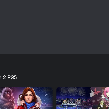
Vale a Pena Jogar?
Ghostrunner 2 entrega um ciclo
recompensa o domínio do movim
as novas habilidades ampliam a
aprecia combates precisos de 
uma campanha satisfatória, en
prolongam a experiência por mei
O suporte pós-lançamento inclu
Endless Moto Mode, mantendo o 
indicado para quem busca uma e
habilidade no PS5, em vez de mu
r 2 PS5