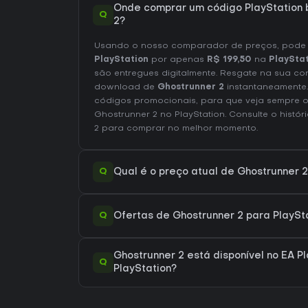
Onde comprar um código PlayStation 
Q
2?
Usando o nosso comparador de preços, pod
PlayStation
por apenas
R$ 199,50
na
PlayStat
são entregues digitalmente. Resgate na sua con
download de
Ghostrunner 2
instantaneamente.
códigos promocionais, para que veja sempre o
Ghostrunner 2 no
PlayStation
. Consulte o
histó
2
para comprar no melhor momento.
Q
Qual é o preço atual de Ghostrunner 2
Q
Ofertas de Ghostrunner 2 para PlaySta
Ghostrunner 2 está disponível no EA P
Q
PlayStation?