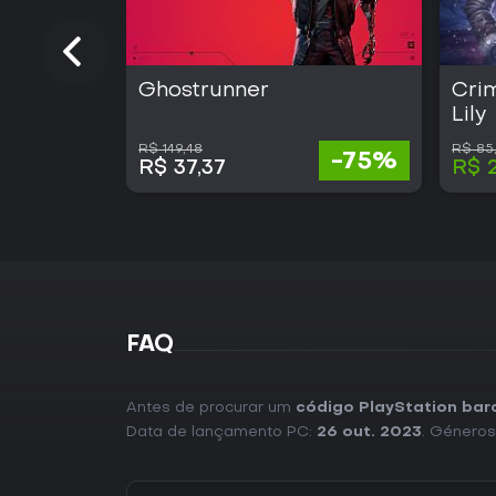
Ghostrunner
Cri
Lily
R$ 149,48
R$ 85
-75%
R$ 37,37
R$ 
FAQ
Antes de procurar um
código PlayStation bar
Data de lançamento PC:
26 out. 2023
. Géneros