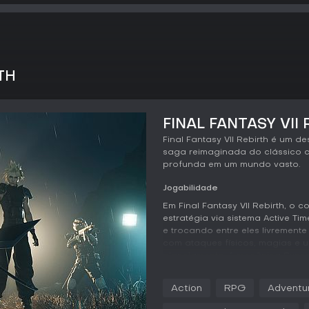
TH
FINAL FANTASY VII 
Final Fantasy VII Rebirth é um 
saga reimaginada do clássico 
profunda em um mundo vasto.
Jogabilidade
Em Final Fantasy VII Rebirth, 
estratégia via sistema Active T
e trocando entre eles livremente
com ataques físicos, magias e 
planejamento. A mecânica Syne
entre aliados, enriquecendo co
Shinra ou as imensas Weapons.
Action
RPG
Adventu
A exploração vai além dos limit