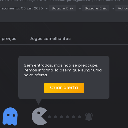
ia um alerta de preço e avisamos assim que alguma loja publicar uma oferta.
nçamento: 03 jun. 2026
Square Enix
Square Enix
Actio
e preços
Jogos semelhantes
Sem entradas, mas não se preocupe,
iremos informá-lo assim que surgir uma
nova oferta.
Criar alerta