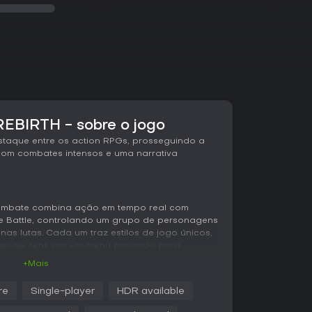
REBIRTH - sobre o jogo
destaque entre os action RPGs, prosseguindo a
com combates intensos e uma narrativa
o combate combina ação em tempo real com
ime Battle, controlando um grupo de personagens
 nas lutas. Cada um traz estilos de jogo únicos,
uso de itens por um menu pausado para
rgized permite ataques conjuntos poderosos
+Mais
nfrontos contra inimigos como as forças da
re
Single-player
HDR available
es de Midgar, em um overworld repleto de