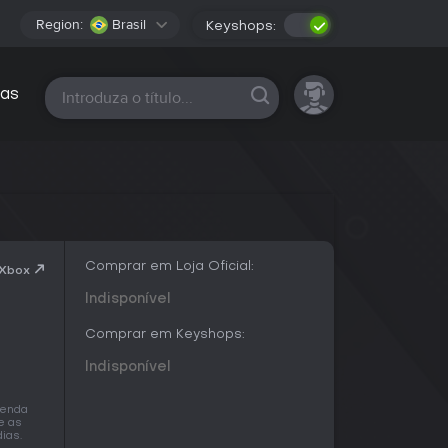
Region:
Brasil
Keyshops:
Todas as plataformas
as
Comprar em Loja Oficial:
 Xbox
Indisponível
Comprar em Keyshops:
Indisponível
venda
e as
ias.