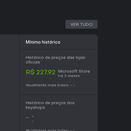
istou aclamação unânime da crítica, com prêmios
tsu Dengeki Game Awards 2024 e Best Score
2024. Com 97% de recomendação dos críticos
 que curtem batalhas action e narrativas ricas.
VER TUDO
çamentos futuros no Xbox Series X/S e Nintendo
ogo segue apoiado por atualizações como o
Mínimo histórico
opções extras de dificuldade. Se você gosta de
 com combates táticos, vale cada minuto.
Histórico de preços das lojas
oficiais
Microsoft Store
R$ 227,92
há 5 meses
Atualmente mais baixo:
-
-
Histórico de preços dos
keyshops
-
-
-
Atualmente mais baixo:
-
-