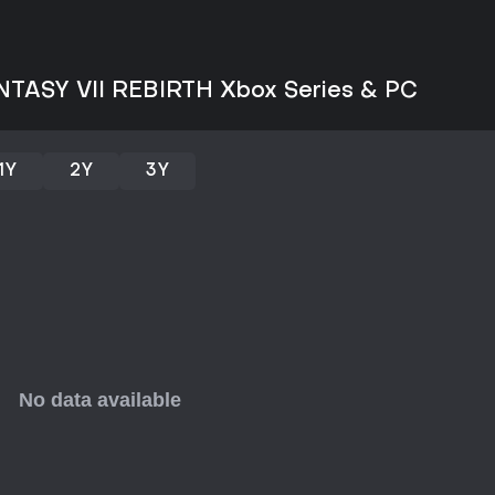
Vale a pena jogar?
Final Fantasy VII Rebirth conqu
como Game of the Year no Fami
and Music no The Game Awards 
ANTASY VII REBIRTH Xbox Series & PC
no OpenCritic, atrai fãs de RPGs
Disponível no PS5 e PC, com lan
Switch 2 em junho de 2026, o j
1Y
2Y
3Y
corte de preço na versão PC e 
aventuras guiadas por histórias