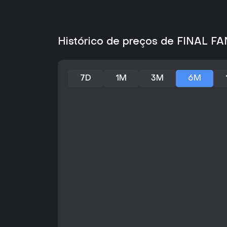
Histórico de preços de FINAL F
7D
1M
3M
6M