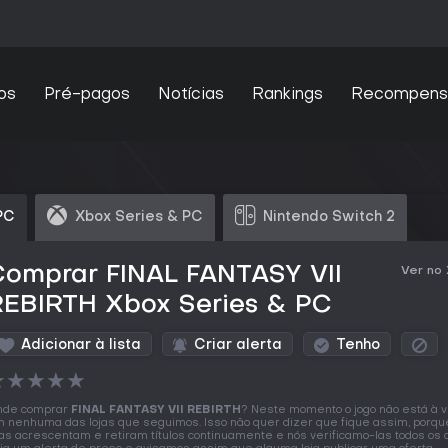
os
Pré-pagos
Notícias
Rankings
Recompens
PC
Xbox Series & PC
Nintendo Switch 2
Comprar FINAL FANTASY VII
Ver no
REBIRTH Xbox Series & PC
Adicionar à lista
Criar alerta
Tenho
★
★
★
★
★
nde comprar
FINAL FANTASY VII REBIRTH
? Neste momento o jogo não está à 
 nenhuma das lojas que seguimos. Isso não quer dizer que fique assim, porqu
jas acrescentam e retiram títulos continuamente e nós verificamo-las todos os d