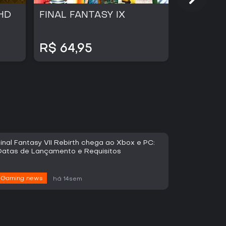
HD
FINAL FANTASY IX
FINAL FA
R$ 64,95
R$ 39,
inal Fantasy VII Rebirth chega ao Xbox e PC:
Datas de Lançamento e Requisitos
Gaming news
há 14sem