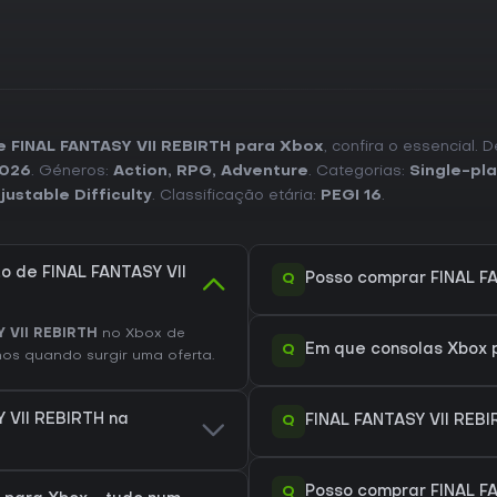
de FINAL FANTASY VII REBIRTH para Xbox
, confira o essencial.
2026
. Géneros:
Action
,
RPG
,
Adventure
. Categorias:
Single-pla
justable Difficulty
. Classificação etária:
PEGI 16
.
o de FINAL FANTASY VII
Q
Posso comprar FINAL FA
 VII REBIRTH
no Xbox de
Q
Em que consolas Xbox p
os quando surgir uma oferta.
Y VII REBIRTH na
Q
FINAL FANTASY VII REB
Q
Posso comprar FINAL F