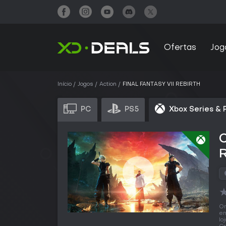
Ofertas
Jog
Início
Jogos
Action
FINAL FANTASY VII REBIRTH
PC
PS5
Xbox Series & 
O
em
lo