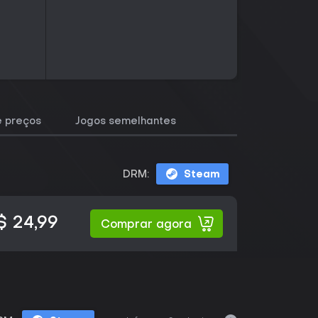
e preços
Jogos semelhantes
DRM:
Steam
$ 24,99
Comprar agora