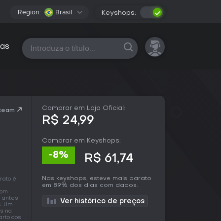
Region:
Brasil
Keyshops:
Todas as plataformas
as
Comprar em Loja Oficial:
Steam
R$ 24,99
Comprar em Keyshops:
-8%
R$ 61,74
Nas keyshops, esteve mais barato
rato é
em 89% dos dias com dados.
com
r antes
Ver histórico de preços
s. Um
as na
arto dos