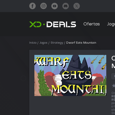
Ofertas
Jog
Início
Jogos
Strategy
Dwarf Eats Mountain
O
R$
R$
po
o 
al
St