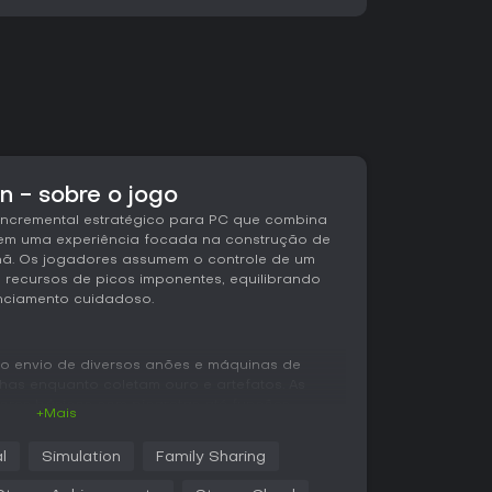
 - sobre o jogo
incremental estratégico para PC que combina
 em uma experiência focada na construção de
ã. Os jogadores assumem o controle de um
 recursos de picos imponentes, equilibrando
nciamento cuidadoso.
 do envio de diversos anões e máquinas de
has enquanto coletam ouro e artefatos. As
ores básicos com picaretas até funções
+Mais
s de dinamite, operadores de balista,
laser, cientistas, ferreiros rúnicos, mestres
l
Simulation
Family Sharing
teros e espeleólogos. Cada tipo oferece
e eficiência da extração, e os jogadores