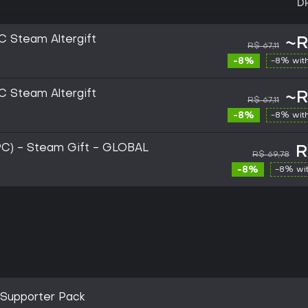
D
C Steam Altergift
~R
R$ 67,11
-8%
-8% wit
C Steam Altergift
~R
R$ 67,11
-8%
-8% wit
PC) - Steam Gift - GLOBAL
R
R$ 69,78
-8%
-8% wi
 Supporter Pack