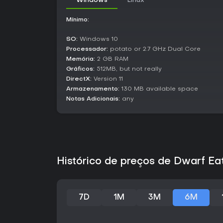
Windows
Linux
Mínimo:
SO:
Windows 10
Processador:
potato or 2.7 GHz Dual Core
Memória:
2 GB RAM
Gráficos:
512MB, but not really
DirectX:
Version 11
Armazenamento:
130 MB available space
Notas Adicionais:
any
Histórico de preços de Dwarf Ea
7D
1M
3M
6M