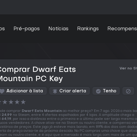
os
Pré-pagos
Notícias
Rankings
Recompens
Comprar Dwarf Eats
Ver no 
Mountain PC Key
Adicionar à lista
Criar alerta
Tenho
★
★
★
★
★
nde comprar
Dwarf Eats Mountain
ao melhor preço? Em 7 ago. 2026 o mais ba
 24,99
na Steam, entre 4 ofertas espalhadas por 4 lojas. A amplitude chega a
 64,19
, por isso a distância entre a primeira e a última pode ser larga mesmo 
ucos vendedores. A chave ativa-se na Steam ou noutro cliente, e compensa ve
histórico de preços. Este jogo já esteve mais barato, em 89% dos dias com dado
erta de preço avisa-te da próxima descida. No PC compras uma chave que ativ
eam ou noutro cliente, e é aqui que o mercado é mais largo, com mais de um qu