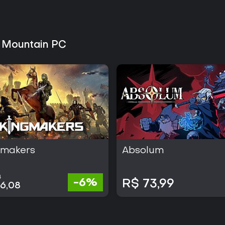
 Mountain PC
gmakers
Absolum
1
-6%
R$ 73,99
16,08