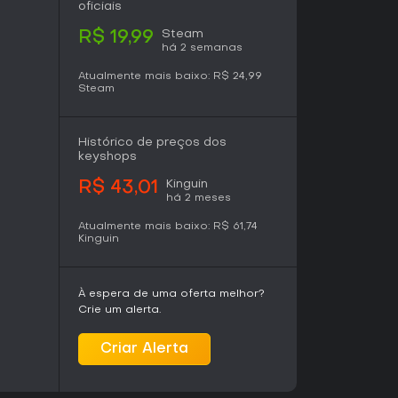
equilíbrio entre extração agressiva de recursos
oficiais
a tensão envolvente que recompensa o
Steam
R$ 19,99
liações recentes dos jogadores são muito
há 2 semanas
ses classificando a experiência de forma
to em 18 de maio de 2026.
Atualmente mais baixo:
R$ 24,99
Steam
ção single-player com árvores de melhorias
ivas de recursos encontrará bastante
e prestígio estende consideravelmente o tempo
Histórico de preços dos
tivos mesmo após a conclusão inicial.
keyshops
essível tanto para sessões curtas quanto para
s no aperfeiçoamento de builds.
Kinguin
R$ 43,01
há 2 meses
Atualmente mais baixo:
R$ 61,74
Kinguin
À espera de uma oferta melhor?
Crie um alerta.
Criar Alerta