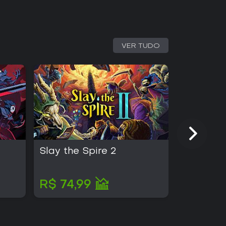
VER TUDO
Slay the Spire 2
Half Swo
R$ 74,99
R$ 73,