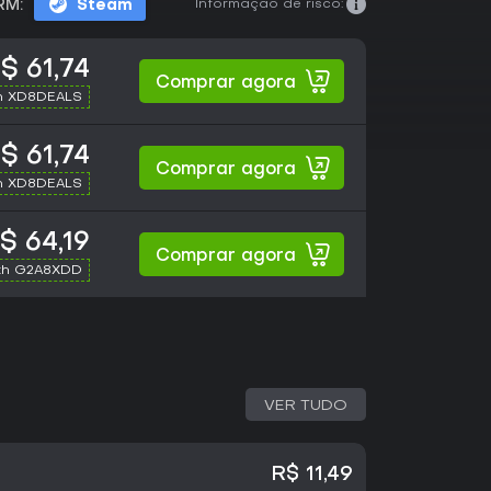
Informação de risco:
RM:
Steam
$ 61,74
Comprar agora
h XD8DEALS
$ 61,74
Comprar agora
h XD8DEALS
$ 64,19
Comprar agora
th G2A8XDD
VER TUDO
R$ 11,49