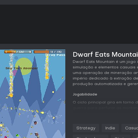
Dwarf Eats Mountain
Dwarf Eats Mountain é um jogo 
simulação e elementos casuais
uma operação de mineração an
império dedicado à extração de
produção automatizada e gere
Jogabilidade
O ciclo principal gira em torno
guerra para perfurar as montan
unidades variam desde minerad
especializadas, como lançadore
lançadores de chamas, canhões a 
Strategy
Indie
Casua
cervejeiros, bulldozers, girocóp
vantagens únicas na velocidade 