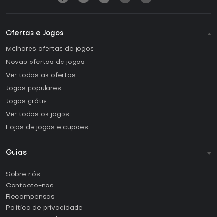
Ofertas e Jogos
Melhores ofertas de jogos
Novas ofertas de jogos
Ver todas as ofertas
Jogos populares
Jogos grátis
Ver todos os jogos
Lojas de jogos e cupões
Guias
FAQ
Sobre nós
Guias e tutoriais
Contacte-nos
Como ativar uma CD Key Steam?
Recompensas
Como ativar uma CD Key Epic Games?
Política de privacidade