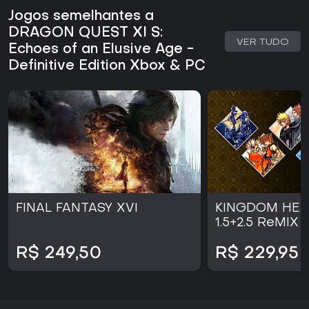
aqui um conteúdo substancial. A ausência de atualizações
Jogos semelhantes a
contínuas ou elementos de live service faz do jogo um
DRAGON QUEST XI S:
produto finalizado, pronto para ser jogado imediatamente
VER TUDO
Echoes of an Elusive Age -
nas plataformas Xbox e PC.
Definitive Edition Xbox & PC
FINAL FANTASY XVI
KINGDOM HEA
1.5+2.5 ReMIX 
R$ 249,50
R$ 229,95