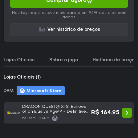
Comprar agora
Nas keyshops, esteve mais barato em 96% dos dias com
dados.
Ver histórico de preços
Lojas Oficiais
Sobre o jogo
Histórico de preços
Lojas Oficiais (1)
DRM:
Microsoft Store
DRAGON QUEST® XI S: Echoes
of an Elusive Age™ - Definitive
R$ 164,95
Edition
há 1sem
DRM: