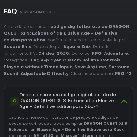
FAQ
9 PERGUNTAS
Antes de procurar um
código digital barato de DRAGON
QUEST XI S: Echoes of an Elusive Age - Definitive
Edition para Xbox
, confira o essencial. Desenvolvido por
Square Enix
. Publicado por
Square Enix
. Data de
lançamento PC:
04 dez. 2020
. Géneros:
RPG
,
Adventure
.
Categorias:
Single-player
,
Custom Volume Controls
,
Playable without Timed Input
,
Save Anytime
,
Surround
Sound
,
Adjustable Difficulty
. Classificação etária:
PEGI 12
.
Onde comprar um código digital barato de
Q
DRAGON QUEST XI S: Echoes of an Elusive
Age - Definitive Edition para Xbox?
Usando o nosso comparador de preços e códigos de
desconto verificados, pode comprar
DRAGON QUEST XI S:
Echoes of an Elusive Age - Definitive Edition para Xbox
por apenas
R$ 164,95
na
Microsoft Store
. Todos os