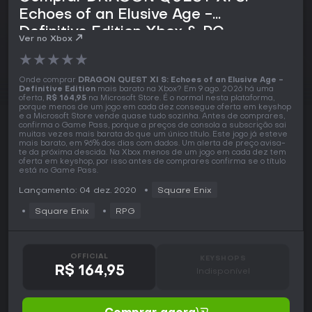
Echoes of an Elusive Age -
Definitive Edition Xbox & PC
Ver no Xbox
★
★
★
★
★
Onde comprar
DRAGON QUEST XI S: Echoes of an Elusive Age -
Definitive Edition
mais barato na Xbox? Em 9 ago. 2026 há uma
oferta,
R$ 164,95
na Microsoft Store. É o normal nesta plataforma,
porque menos de um jogo em cada dez consegue oferta em keyshop
e a Microsoft Store vende quase tudo sozinha. Antes de comprares,
confirma o Game Pass, porque a preços de consola a subscrição sai
muitas vezes mais barata do que um único título. Este jogo já esteve
mais barato, em 96% dos dias com dados. Um alerta de preço avisa-
te da próxima descida. Na Xbox menos de um jogo em cada dez tem
oferta em keyshop, por isso antes de comprares confirma se o título
está no Game Pass.
Lançamento: 04 dez. 2020
Square Enix
Square Enix
RPG
OFFICIAL
KEYSHOPS
R$ 164,95
Indisponível