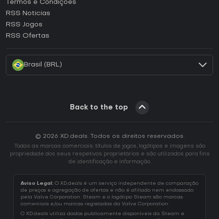
Termos e Condições
Como ativar uma CD Key GOG?
RSS Noticias
Como ativar uma CD Key Ubisoft Connect?
RSS Jogos
Como ativar uma CD Key EA App?
RSS Ofertas
Como ativar uma CD Key Battle.net?
Brasil (BRL)
Back to the top
© 2026 XD.deals. Todos os direitos reservados.
Todas as marcas comerciais, títulos de jogos, logótipos e imagens são
propriedade dos seus respetivos proprietários e são utilizados para fins
de identificação e informação.
Aviso Legal:
O XD.deals é um serviço independente de comparação
de preços e agregação de ofertas e não é afiliado nem endossado
pela Valve Corporation. Steam e o logótipo Steam são marcas
comerciais e/ou marcas registadas da Valve Corporation.
O XD.deals utiliza dados publicamente disponíveis da Steam e