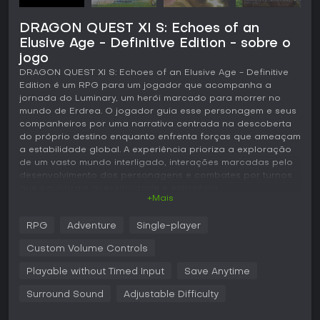
DRAGON QUEST XI S: Echoes of an
Elusive Age - Definitive Edition - sobre o
jogo
DRAGON QUEST XI S: Echoes of an Elusive Age - Definitive
Edition é um RPG para um jogador que acompanha a
jornada do Luminary, um herói marcado para morrer no
mundo de Erdrea. O jogador guia esse personagem e seus
companheiros por uma narrativa centrada na descoberta
do próprio destino enquanto enfrenta forças que ameaçam
a estabilidade global. A experiência prioriza a exploração
de um vasto mundo interligado, interações marcadas pelo
desenvolvimento dos personagens e combates por turnos
que equilibram acessibilidade e estratégia.
+Mais
Jogabilidade
RPG
Adventure
Single-player
O ciclo principal envolve percorrer diferentes regiões,
participar de batalhas e avançar na história principal, além
Custom Volume Controls
de atividades opcionais. No início, o deslocamento é feito a
pé, mas mais tarde o jogador libera o uso de cavalos e
Playable without Timed Input
Save Anytime
veículos monstruosos, que abrem novos caminhos e
Surround Sound
Adjustable Difficulty
permitem ataques em campo para ganhar experiência. O
mundo apresenta elementos dinâmicos, como NPCs que