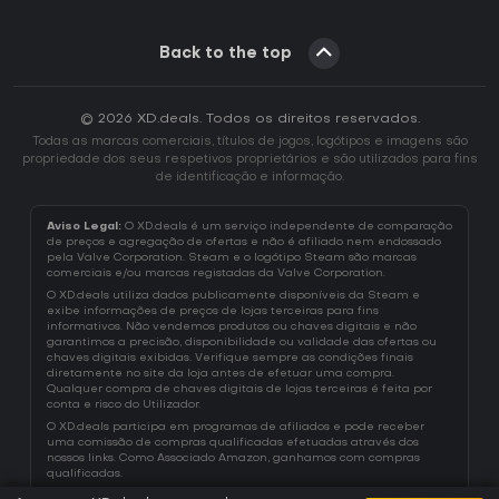
Back to the top
© 2026 XD.deals. Todos os direitos reservados.
Todas as marcas comerciais, títulos de jogos, logótipos e imagens são
propriedade dos seus respetivos proprietários e são utilizados para fins
de identificação e informação.
Aviso Legal:
O XD.deals é um serviço independente de comparação
de preços e agregação de ofertas e não é afiliado nem endossado
pela Valve Corporation. Steam e o logótipo Steam são marcas
comerciais e/ou marcas registadas da Valve Corporation.
O XD.deals utiliza dados publicamente disponíveis da Steam e
exibe informações de preços de lojas terceiras para fins
informativos. Não vendemos produtos ou chaves digitais e não
garantimos a precisão, disponibilidade ou validade das ofertas ou
chaves digitais exibidas. Verifique sempre as condições finais
diretamente no site da loja antes de efetuar uma compra.
Qualquer compra de chaves digitais de lojas terceiras é feita por
conta e risco do Utilizador.
O XD.deals participa em programas de afiliados e pode receber
uma comissão de compras qualificadas efetuadas através dos
nossos links. Como Associado Amazon, ganhamos com compras
qualificadas.