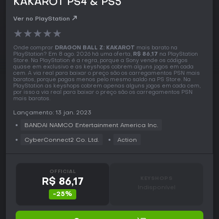
KAKAROT PS4 & PS5
Ver no PlayStation
★
★
★
★
★
Onde comprar
DRAGON BALL Z: KAKAROT
mais barato na
PlayStation? Em 8 ago. 2026 há uma oferta,
R$ 86,17
na PlayStation
Store. Na PlayStation é a regra, porque a Sony vende os códigos
quase em exclusivo e as keyshops cobrem alguns jogos em cada
cem. A via real para baixar o preço são os carregamentos PSN mais
baratos, porque pagas menos pelo mesmo saldo na PS Store. Na
PlayStation as keyshops cobrem apenas alguns jogos em cada cem,
por isso a via real para baixar o preço são os carregamentos PSN
mais baratos.
Lançamento: 13 jan. 2023
BANDAI NAMCO Entertainment America Inc.
CyberConnect2 Co. Ltd.
Action
OFFICIAL
KEYSHOPS
R$ 86,17
Indisponível
-25%