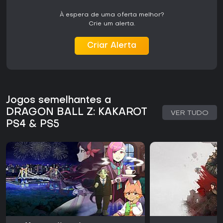
mundo e as missões menos envolventes em comparação
com RPGs dedicados. O jogo oferece uma campanha
À espera de uma oferta melhor?
single-player completa, com upgrades relevantes e
Crie um alerta.
atividades que recompensam o tempo investido em
treinamento e coleta. As atualizações recentes mantêm a
Criar Alerta
experiência atualizada para quem já jogou, tornando-o
uma boa opção para quem deseja revisitar a jornada dos
Guerreiros Z por meio de batalhas e momentos cotidianos
no universo Dragon Ball.
Jogos semelhantes a
DRAGON BALL Z: KAKAROT
VER TUDO
PS4 & PS5