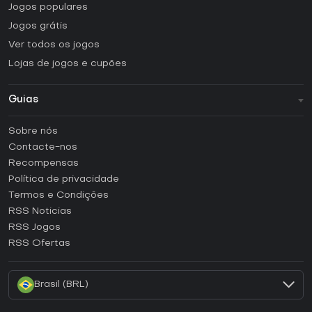
Jogos populares
Jogos grátis
Ver todos os jogos
Lojas de jogos e cupões
Guias
FAQ
Sobre nós
Guias e tutoriais
Contacte-nos
Como ativar uma CD Key Steam?
Recompensas
Como ativar uma CD Key Epic Games?
Política de privacidade
Termos e Condições
Como ativar uma CD Key GOG?
RSS Noticias
Como ativar uma CD Key Ubisoft Connect?
RSS Jogos
Como ativar uma CD Key EA App?
RSS Ofertas
Como ativar uma CD Key Battle.net?
Brasil (BRL)