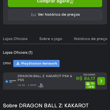
Comprar agora
Ver histórico de preços
Lojas Oficiais
Sobre o jogo
Histórico de preços
Lojas Oficiais (1)
DRM:
PlayStation Network
R$ 114,90
DRAGON BALL Z: KAKAROT PS4 &
R$ 86,17
PS5
há 4d
DRM:
-25%
Sobre DRAGON BALL Z: KAKAROT