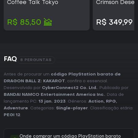
Coffee Talk Tokyo
Crimson Deser
R$ 85,50
R$ 349,99
FAQ
8 PERGUNTAS
Antes de procurar um
código PlayStation barato de
DRAGON BALL Z: KAKAROT
, confira o essencial.
Desenvolvido por
CyberConnect2 Co. Ltd.
. Publicado por
BANDAI NAMCO Entertainment America Inc.
. Data de
lançamento PC:
13 jan. 2023
. Géneros:
Action
,
RPG
,
Adventure
. Categorias:
Single-player
. Classificação etária:
PEGI 12
.
Onde comprar um código PlayStation barato