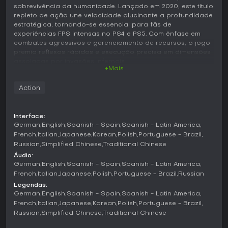
sobrevivência da humanidade. Lançado em 2020, este título
repleto de ação une velocidade alucinante a profundidade
estratégica, tornando-se essencial para fãs de
experiências FPS intensas no PS4 e PS5. Com ênfase em
combates agressivos e gerenciamento de recursos, o jogo
premia reflexos rápidos e execução precisa em dimensões
assoladas por invasões infernais.
+Mais
Jogabilidade
Action
Em DOOM Eternal, o combate gira em torno de um estilo de
avanço constante, mantendo você em movimento perpétuo
e no confronto direto com os inimigos. Seu arsenal inclui
Interface:
Combat Shotgun, Super Shotgun com Meat Hook para
German
English
Spanish - Spain
Spanish - Latin America
grapples, Heavy Cannon, Rocket Launcher, Plasma Rifle,
French
Italian
Japanese
Korean
Polish
Portuguese - Brazil
Chaingun, Ballista e o icônico BFG 9000. Opções de corpo
Russian
Simplified Chinese
Traditional Chinese
a corpo trazem a motosserra para drops de munição, a
Áudio:
Doomblade retrátil para glory kills que restauram vida, e
German
English
Spanish - Spain
Spanish - Latin America
ferramentas como o Flame Belch no ombro para incendiar
French
Italian
Japanese
Polish
Portuguese - Brazil
Russian
inimigos e coletar armadura. A mecânica de movimento
eleva a agilidade com dashes, escaladas em paredes e
Legendas:
balanços em barras horizontais, permitindo navegar por
German
English
Spanish - Spain
Spanish - Latin America
níveis complexos enquanto desmantela demônios. O
French
Italian
Japanese
Korean
Polish
Portuguese - Brazil
sistema de demônios destrutíveis permite mirar em partes
Russian
Simplified Chinese
Traditional Chinese
específicas do corpo para enfraquecer adversários mais