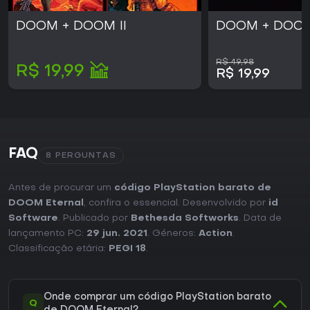
DOOM + DOOM II
DOOM + DOOM
R$ 49,98
R$ 19,99
R$ 19,99
FAQ
8 PERGUNTAS
Antes de procurar um
código PlayStation barato de
DOOM Eternal
, confira o essencial. Desenvolvido por
id
Software
. Publicado por
Bethesda Softworks
. Data de
lançamento PC:
29 jun. 2021
. Géneros:
Action
.
Classificação etária:
PEGI 18
.
Onde comprar um código PlayStation barato
Q