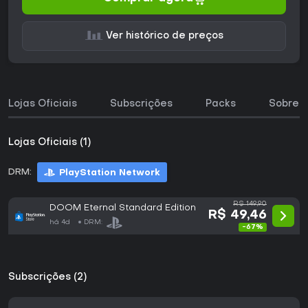
Ver histórico de preços
Lojas Oficiais
Subscrições
Packs
Sobre o
Lojas Oficiais (1)
DRM:
PlayStation Network
R$ 149,90
DOOM Eternal Standard Edition
R$ 49,46
há 4d
DRM:
-67%
Subscrições (2)