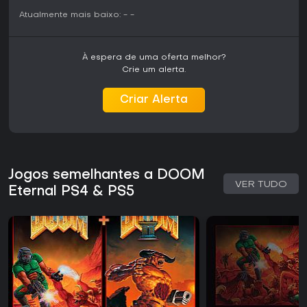
9.25/10 do Game Informer. Críticos elogiam o combate
Atualmente mais baixo:
-
-
refinado, visuais impressionantes e a trilha pulsante de Mick
Gordon, embora alguns vejam o foco maior em narrativa e
platforming como ponto divisivo. Vendeu mais de 3 milhões
À espera de uma oferta melhor?
de cópias logo após o lançamento e gerou mais de $450
Crie um alerta.
milhões em receita.
Se você curte shooters que exigem movimento constante e
Criar Alerta
uso esperto de recursos, este entrega valor duradouro,
especialmente com upgrades grátis para PS5 aos donos
de PS4. Para novatos, a curva de dificuldade acentuada
pode intimidar, mas é ideal para veteranos em busca de um
teste brutal de reflexos e estratégia.
Jogos semelhantes a DOOM
VER TUDO
Eternal PS4 & PS5