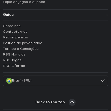
Lojas de jogos e cupões
Guias
FAQ
Sobre nós
Guias e tutoriais
Contacte-nos
Como ativar uma CD Key Steam?
Recompensas
Como ativar uma CD Key Epic Games?
Política de privacidade
Termos e Condições
Como ativar uma CD Key GOG?
RSS Noticias
Como ativar uma CD Key Ubisoft Connect?
RSS Jogos
Como ativar uma CD Key EA App?
RSS Ofertas
Como ativar uma CD Key Battle.net?
Brasil (BRL)
Back to the top