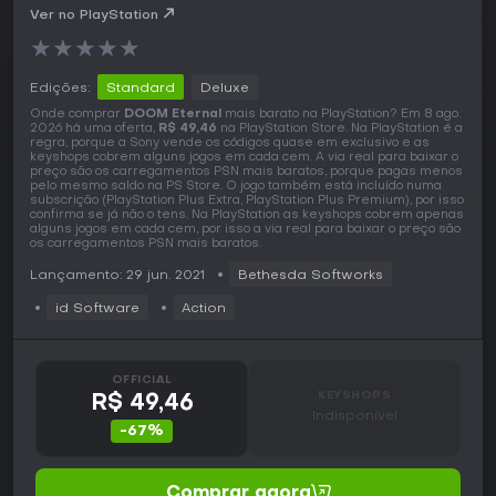
Ver no PlayStation
★
★
★
★
★
Edições:
Standard
Deluxe
Onde comprar
DOOM Eternal
mais barato na PlayStation? Em 8 ago.
2026 há uma oferta,
R$ 49,46
na PlayStation Store. Na PlayStation é a
regra, porque a Sony vende os códigos quase em exclusivo e as
keyshops cobrem alguns jogos em cada cem. A via real para baixar o
preço são os carregamentos PSN mais baratos, porque pagas menos
pelo mesmo saldo na PS Store. O jogo também está incluído numa
subscrição (PlayStation Plus Extra, PlayStation Plus Premium), por isso
confirma se já não o tens. Na PlayStation as keyshops cobrem apenas
alguns jogos em cada cem, por isso a via real para baixar o preço são
os carregamentos PSN mais baratos.
Lançamento: 29 jun. 2021
Bethesda Softworks
id Software
Action
OFFICIAL
KEYSHOPS
R$ 49,46
Indisponível
-67%
Comprar agora