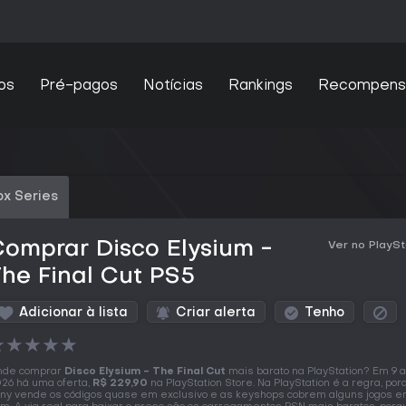
os
Pré-pagos
Notícias
Rankings
Recompens
x Series
omprar Disco Elysium -
Ver no PlaySt
he Final Cut PS5
Adicionar à lista
Criar alerta
Tenho
★
★
★
★
★
nde comprar
Disco Elysium - The Final Cut
mais barato na PlayStation? Em 9 a
26 há uma oferta,
R$ 229,90
na PlayStation Store. Na PlayStation é a regra, por
ny vende os códigos quase em exclusivo e as keyshops cobrem alguns jogos 