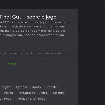
Final Cut - sobre o jogo
 um RPG narrativo em que o jogador assume o
ndo um assassinato em uma cidade rica em
nvolvimento do personagem por meio de um
 e diálogos ramificados, sem combates ou
ração, conversas e decisões internas. Ao
r interage com objetos e pessoas e realiza
 os resultados. Esses testes misturam o valor
+Mais
om rolagens de dados para resolver ações de
físico.
m o detetive: Intelecto, Psique, Físico e Motor.
es específicas, totalizando 24 competências
reage. As habilidades podem surgir como vozes
English
Spanish - Spain
French
s ou abrem opções exclusivas de diálogo.
Polish
Portuguese - Brazil
Russian
 distribuir pontos entre os atributos ou
 Chinese
Traditional Chinese
tados para raciocínio, sensibilidade ou