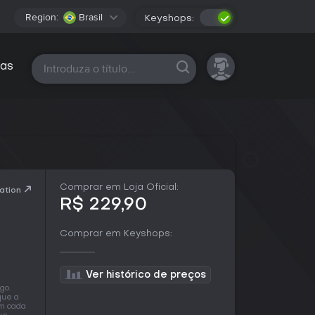
Region:
Brasil
Keyshops:
Todas as plataformas
as
Comprar em Loja Oficial:
ation
R$ 229,90
Comprar em Keyshops:
Ver histórico de preços
go.
que a
em cada