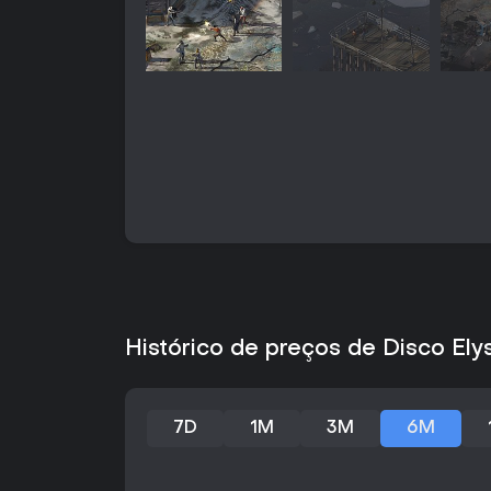
Histórico de preços de Disco Ely
7D
1M
3M
6M