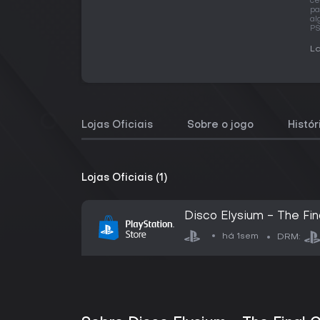
ce
pa
al
PS
La
Lojas Oficiais
Sobre o jogo
Histó
Lojas Oficiais (1)
Disco Elysium - The Fin
há 1sem
DRM: