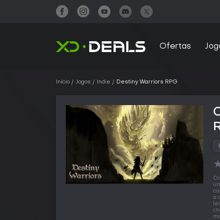
Ofertas
Jog
Início
Jogos
Indie
Destiny Warriors RPG
C
O
um
ca
a 
le
ch
ma