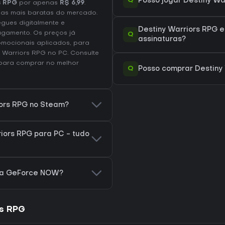
Q
Posso jogar Destiny W
s RPG
por apenas
R$ 6,99
.
as mais baratas do mercado.
egues digitalmente e
Destiny Warriors RPG 
agamento. Os preços já
Q
assinaturas?
omocionais aplicados, para
y Warriors RPG no
PC
. Consulte
ara comprar no melhor
Q
Posso comprar Destiny
iors RPG no Steam?
iors RPG para PC - tudo
ara GeForce NOW?
rs RPG