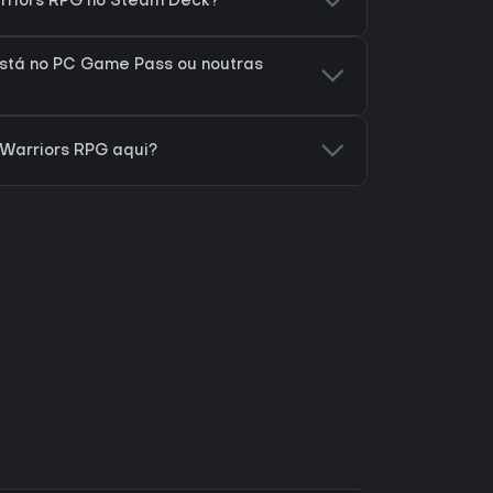
arriors RPG no Steam Deck?
está no PC Game Pass ou noutras
 Warriors RPG aqui?