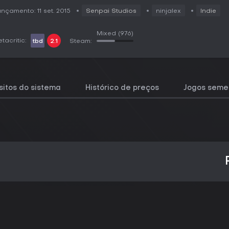
nçamento: 11 set. 2015
Senpai Studios
ninjalex
Indie
Mixed
(976)
tacritic:
tbd
2.1
Steam:
sitos do sistema
Histórico de preços
Jogos seme