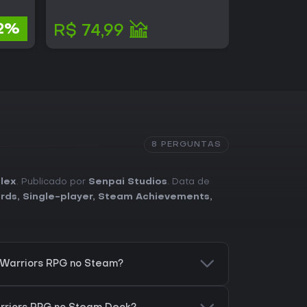
R$ 234,51
2%
R$ 74,99
R$ 100,8
8 PERGUNTAS
alex
. Publicado por
Senpai Studios
. Data de
rds
,
Single-player
,
Steam Achievements
,
 Warriors RPG no Steam?