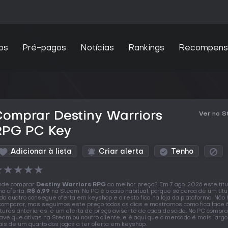
os
Pré-pagos
Notícias
Rankings
Recompens
omprar Destiny Warriors
Ver no 
RPG PC Key
Adicionar à lista
Criar alerta
Tenho
★
★
★
★
★
nde comprar
Destiny Warriors RPG
ao melhor preço? Em 7 ago. 2026 este títu
a oferta,
R$ 6,99
na Steam. No PC é o caso habitual, porque só cerca de um tít
da quatro consegue oferta em keyshop e o resto fica na loja da plataforma. Não
comparar, mas seguimos este preço todos os dias e mostramos como fica face 
ituras anteriores, e um alerta de preço avisa-te de cada descida. No PC compr
ave que ativas na Steam ou noutro cliente, e é aqui que o mercado é mais largo
is de um quarto dos jogos a ter oferta em keyshop.