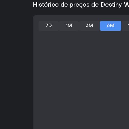
Histórico de preços de Destiny 
7D
1M
3M
6M