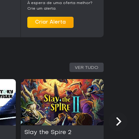
À espera de uma oferta melhor?
Crie um alerta.
Criar Alerta
VER TUDO
Slay the Spire 2
Little Ni