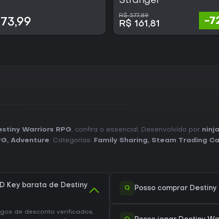
Stranger
R$ 577,89
-7
73,99
R$ 161,81
stiny Warriors RPG
, confira o essencial. Desenvolvido por
ninj
PG
,
Adventure
. Categorias:
Family Sharing
,
Steam Trading Ca
 Key barata de Destiny
Q
Posso comprar Destiny
os de desconto verificados,