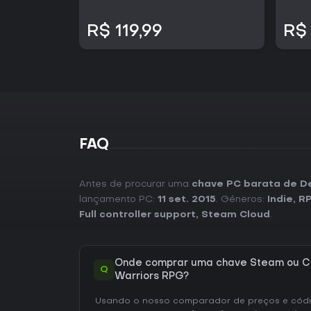
R$ 119,99
R$ 
FAQ
Antes de procurar uma
chave PC barata de De
lançamento PC:
11 set. 2015
. Géneros:
Indie
,
R
Full controller support
,
Steam Cloud
.
Onde comprar uma chave Steam ou CD
Q
Warriors RPG?
Usando o nosso comparador de preços e códig