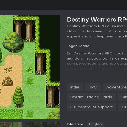
Destiny Warriors RP
Destiny Warriors RPG é um indie
clássicos de anime, misturando
experiência single-player para P
Jogabilidade
Em Destiny Warriors RPG, você
mundo ameaçado por feras espir
com personagens usando ataques
para derrotar inimigos. O sistem
membro traz habilidades únicas
profundidade tática em batalh
um pássaro de relâmpago.
Indie
RPG
Adventure
A exploração é essencial, com 
Steam Trading Cards
Si
descobrir pistas sobre alunos d
recursos envolve o inventário 
Full controller support
St
subindo de nível e ganhando 
cerca de 12 horas. O loop de ga
montagem do quebra-cabeça narr
Interface:
English