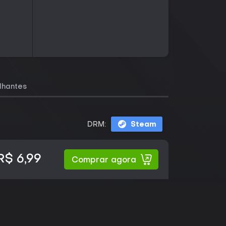
lhantes
DRM:
Steam
R$ 6,99
Comprar agora