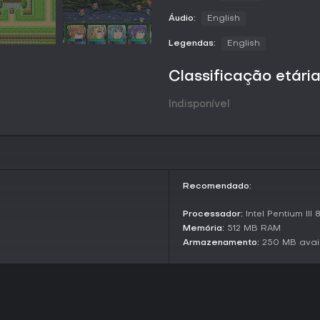
Modos de jogo
Áudio:
English
O jogo oferece um modo de histó
campanha central, focada na j
Legendas:
English
espirituais. Não há opções mul
separados, mantendo o foco na 
Classificação etári
No modo de história, side ques
desenvolvimento dos personagen
Indisponível
principal é linear, com ramifi
eventos chave.
Story and Characters
A narrativa se passa em uma vi
quando um líder selou feras po
Recomendado:
academia de guerreiros, você s
impedir que as bestas se libert
Processador:
Intel Pentium III
corpo e usuários de magia, tod
Memória:
512 MB RAM
Armazenamento:
250 MB avai
Os antagonistas principais incl
uma serpente marinha com pod
famoso por sua velocidade. A 
hospedeiros selados, levando o 
lore e confrontos.
Vale a pena jogar?