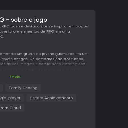
G - sobre o jogo
 JRPG que se destaca por se inspirar em tropos
 aventura e elementos de RPG em uma
C.
 comanda um grupo de jovens guerreiros em um
ituais antigas. Os combates são por turnos,
 físicos, magias e habilidades estratégicas
a prioriza a sinergia do grupo, já que cada
 ligadas ao seu passado, garantindo
+Mais
as contra bestas como um dragão de fogo ou
Family Sharing
jogadores atravessando cenários variados para
ngle-player
Steam Achievements
esaparecidos e criaturas seladas. A gestão de
e a progressão de habilidades, com personagens
eam Cloud
novas capacidades ao longo da campanha de
meplay gira em torno de missões, batalhas e
ativo, sem recursos multiplayer complexos.