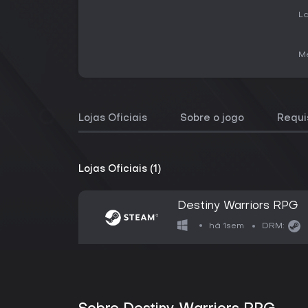
La
Me
Lojas Oficiais
Sobre o jogo
Requi
Lojas Oficiais (1)
Destiny Warriors RPG
há 1sem
DRM: