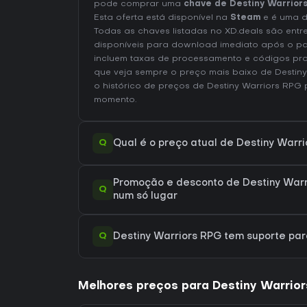
pode comprar uma
chave de Destiny Warrior
Esta oferta está disponível na
Steam
e é uma d
Todas as chaves listadas no XD.deals são entr
disponíveis para download imediato após o p
incluem taxas de processamento e códigos pr
que veja sempre o preço mais baixo de Destin
o
histórico de preços de Destiny Warriors RPG
p
momento.
Q
Qual é o preço atual de Destiny Warr
Promoção e desconto de Destiny Warr
Q
num só lugar
Q
Destiny Warriors RPG tem suporte p
Melhores preços para Destiny Warrio