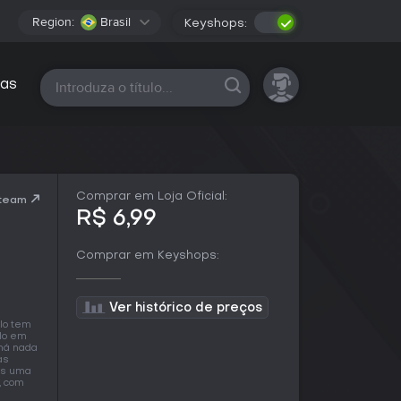
Region:
Brasil
Keyshops:
Todas as plataformas
as
Comprar em Loja Oficial:
Steam
R$ 6,99
Comprar em Keyshops:
Ver histórico de preços
lo tem
ulo em
 há nada
às
as uma
, com