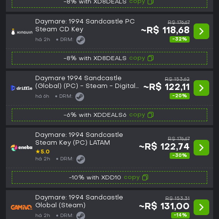
copy
-8% with XD8DEALS
Daymare: 1994 Sandcastle PC
R$ 176,67
Steam CD Key
~R$ 118,68
-32%
há 2h
DRM:
copy
-8% with XD8DEALS
Daymare 1994 Sandcastle
R$ 153,62
(Global) (PC) - Steam - Digital
~R$ 122,11
Key
-20%
há 6h
DRM:
copy
-6% with XDDEALS6
Daymare: 1994 Sandcastle
R$ 176,67
Steam Key (PC) LATAM
~R$ 122,74
★
5.0
-30%
há 2h
DRM:
copy
-10% with XDD10
Daymare: 1994 Sandcastle
R$ 153,31
Global (Steam)
~R$ 131,00
-14%
há 2h
DRM: