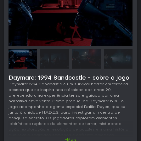
Daymare: 1994 Sandcastle - sobre o jogo
Daymare: 1994 Sandcastle é um survival horror em terceira
pessoa que se inspira nos clássicos dos anos 90,
oferecendo uma experiência tensa e guiada por uma
narrativa envolvente. Como prequel de Daymare: 1998, o
jogo acompanha a agente especial Dalila Reyes, que se
junta à unidade H.A.D.E.S. para investigar um centro de
pesquisa secreto. Os jogadores exploram ambientes
labirínticos repletos de elementos de terror, misturando
ação, exploração e resolução de puzzles em uma história
que revela segredos sombrios e enfrenta ameaças
+Mais