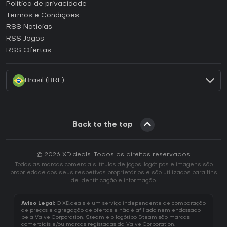
Como ativar uma CD Key Epic Games?
Política de privacidade
Termos e Condições
Como ativar uma CD Key GOG?
RSS Noticias
Como ativar uma CD Key Ubisoft Connect?
RSS Jogos
Como ativar uma CD Key EA App?
RSS Ofertas
Como ativar uma CD Key Battle.net?
Brasil (BRL)
Back to the top
© 2026 XD.deals. Todos os direitos reservados.
Todas as marcas comerciais, títulos de jogos, logótipos e imagens são
propriedade dos seus respetivos proprietários e são utilizados para fins
de identificação e informação.
Aviso Legal:
O XD.deals é um serviço independente de comparação
de preços e agregação de ofertas e não é afiliado nem endossado
pela Valve Corporation. Steam e o logótipo Steam são marcas
comerciais e/ou marcas registadas da Valve Corporation.