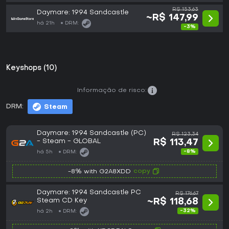
R$ 153,63
Daymare: 1994 Sandcastle
~R$ 147,99
há 21h
DRM:
-3%
Keyshops (10)
Informação de risco:
DRM:
Steam
Daymare: 1994 Sandcastle (PC)
R$ 123,34
- Steam - GLOBAL
R$ 113,47
-8%
há 5h
DRM:
copy
-8% with G2A8XDD
Daymare: 1994 Sandcastle PC
R$ 176,67
Steam CD Key
~R$ 118,68
-32%
há 2h
DRM: