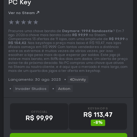
PC Key
Ver no Steam
★
★
★
★
★
Procuras uma chave barata de
Daymare: 1994 Sandcastle
? Em 7
ago. 2026 a chave mais barata custa
R$ 99,99
na Steam.
Comparamos 13 ofertas de 11 lojas, com uma amplitude de
R$ 99,99
a
R$ 154,42
. Nas keyshops o preço mais baixo é R$ 113,47, nas lojas
oficiais começa em R$ 99,99. Com tantos vendedores a distância
entre os extremos é muitas vezes de várias vezes, por isso
escolher a loja pesa mais do que esperar por saldos. Este jogo já
esteve mais barato, em 86% dos dias com dados. Um alerta de preço
avisa-te da próxima descida. No PC compras uma chave que ativas
na Steam ou noutro cliente, e é aqui que o mercado é mais largo, com
mais de um quarto dos jogos a ter oferta em keyshop.
Lançamento: 30 ago. 2023
4Divinity
Invader Studios
Action
KEYSHOPS
OFFICIAL
R$ 113,47
R$ 99,99
-8%