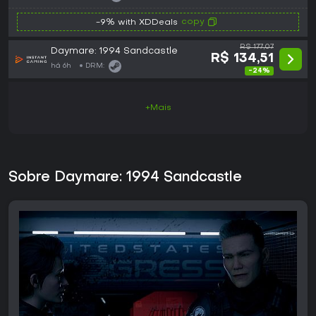
copy
-9% with XDDeals
R$ 177,07
Daymare: 1994 Sandcastle
R$ 134,51
há 6h
DRM:
-24%
+Mais
Sobre Daymare: 1994 Sandcastle