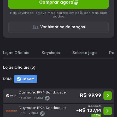
Comprar agora
Nas keyshops, esteve mais barato em 86% dos dias com
dados.
Ver histórico de preços
Lojas Oficiais
Keyshops
Sobre o jogo
Req
Lojas Oficiais (3)
DRM:
Steam
Daymare: 1994 Sandcastle
R$ 99,99
há 2sem
DRM:
R$ 153,31
Daymare: 1994 Sandcastle
~R$ 127,14
há 1h
DRM:
-17%