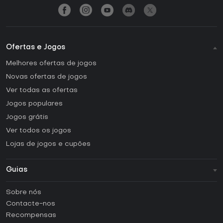
Ofertas e Jogos
Melhores ofertas de jogos
Novas ofertas de jogos
Ver todas as ofertas
Jogos populares
Jogos grátis
Ver todos os jogos
Lojas de jogos e cupões
Guias
FAQ
Sobre nós
Guias e tutoriais
Contacte-nos
Como ativar uma CD Key Steam?
Recompensas