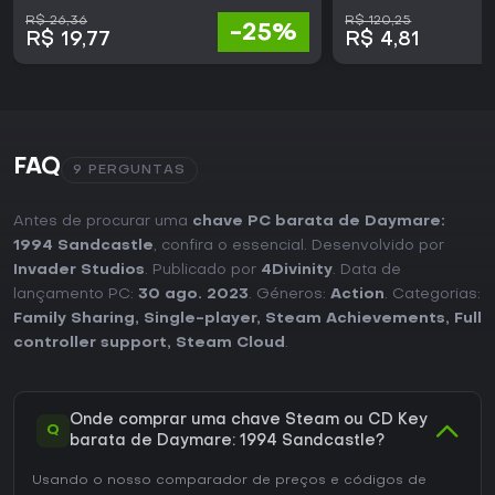
R$ 26,36
R$ 120,25
-25%
R$ 19,77
R$ 4,81
FAQ
9 PERGUNTAS
Antes de procurar uma
chave PC barata de Daymare:
1994 Sandcastle
, confira o essencial. Desenvolvido por
Invader Studios
. Publicado por
4Divinity
. Data de
lançamento PC:
30 ago. 2023
. Géneros:
Action
. Categorias:
Family Sharing
,
Single-player
,
Steam Achievements
,
Full
controller support
,
Steam Cloud
.
Onde comprar uma chave Steam ou CD Key
Q
barata de Daymare: 1994 Sandcastle?
Usando o nosso comparador de preços e códigos de