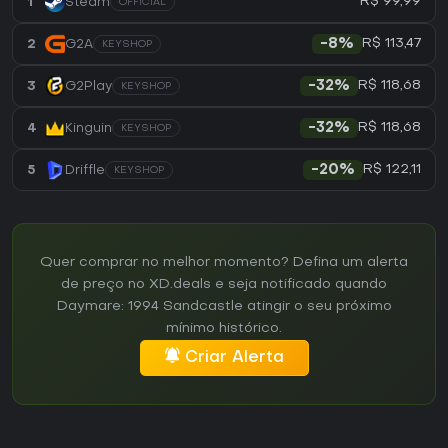
R$ 99,99
1
Steam
OFFICIAL
R$ 113,47
2
G2A
-8%
KEYSHOP
R$ 118,68
3
G2Play
-32%
KEYSHOP
R$ 118,68
4
Kinguin
-32%
KEYSHOP
R$ 122,11
5
Driffle
-20%
KEYSHOP
Quer comprar no melhor momento? Defina um alerta
de preço no XD.deals e seja notificado quando
Daymare: 1994 Sandcastle atingir o seu próximo
mínimo histórico.
Criar Alerta