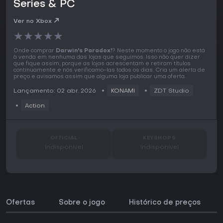
Series & PC
Ver no Xbox
★
★
★
★
★
Onde comprar
Darwin's Paradox!
? Neste momento o jogo não está
à venda em nenhuma das lojas que seguimos. Isso não quer dizer
que fique assim, porque as lojas acrescentam e retiram títulos
continuamente e nós verificamo-las todos os dias. Cria um alerta de
preço e avisamos assim que alguma loja publicar uma oferta.
Lançamento: 02 abr. 2026
KONAMI
ZDT Studio
Action
OFFICIAL
KEYSHOPS
Indisponível
Indisponível
Ofertas
Sobre o jogo
Histórico de preços