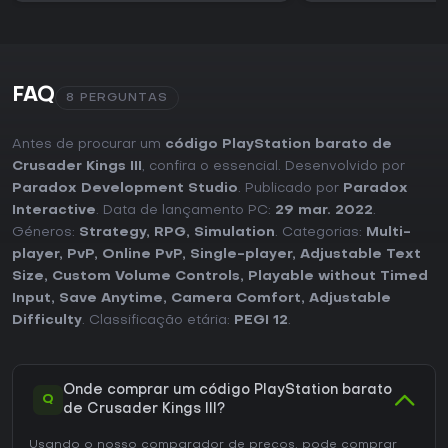
FAQ
8 PERGUNTAS
Antes de procurar um
código PlayStation barato de
Crusader Kings III
, confira o essencial. Desenvolvido por
Paradox Development Studio
. Publicado por
Paradox
Interactive
. Data de lançamento PC:
29 mar. 2022
.
Géneros:
Strategy
,
RPG
,
Simulation
. Categorias:
Multi-
player
,
PvP
,
Online PvP
,
Single-player
,
Adjustable Text
Size
,
Custom Volume Controls
,
Playable without Timed
Input
,
Save Anytime
,
Camera Comfort
,
Adjustable
Difficulty
. Classificação etária:
PEGI 12
.
Onde comprar um código PlayStation barato
Q
de Crusader Kings III?
Usando o nosso comparador de preços, pode comprar