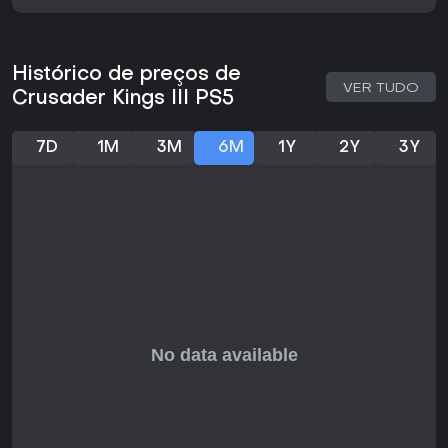
uma única pessoa conduz uma dinastia por séculos de
eventos. O modo multiplayer permite que vários jogadores
entrem no mesmo mundo, cada um controlando seu próprio
governante ou vassalo dentro da simulação compartilhada.
Histórico de preços de
VER TUDO
Ambos os modos utilizam os mesmos sistemas, sem regras
Crusader Kings III PS5
ou variantes exclusivas. O jogador começa escolhendo
uma casa e uma época inicial, seguindo depois um jogo
aberto que prioriza a adaptação às mudanças geracionais
7D
1M
3M
6M
1Y
2Y
3Y
em vez de objetivos lineares.
Gestão de Personagens e Dinastia
A personalidade de cada governante influencia as
interações no reino. O nível de piedade afeta as relações
com as autoridades religiosas, abrindo caminhos para
alinhar-se a crenças estabelecidas ou criar seitas
independentes, com consequências duradouras para o
legado e a posição.
A dinâmica familiar vai além da sucessão imediata. Os
casamentos servem a objetivos políticos, enquanto
conspirações e intrigas permitem influenciar rivais de forma
indireta. Informações obtidas por agentes podem ser
usadas para chantagem ou favores que alteram o
equilíbrio de poder sem confronto aberto.