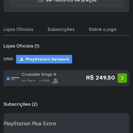
Ver histórico de preços
Lojas Oficiais
Subscrições
Sobre o jogo
H
Lojas Oficiais (1)
DRM:
PlayStation Network
Crusader Kings III
R$ 249,50
há 17sem
DRM:
Subscrições (2)
PlayStation Plus Extra