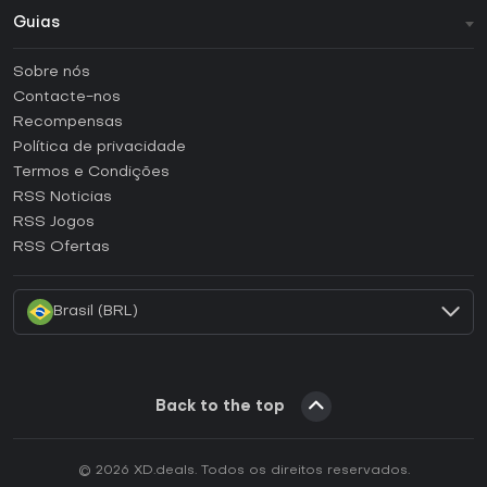
Guias
FAQ
Sobre nós
Guias e tutoriais
Contacte-nos
Como ativar uma CD Key Steam?
Recompensas
Como ativar uma CD Key Epic Games?
Política de privacidade
Termos e Condições
Como ativar uma CD Key GOG?
RSS Noticias
Como ativar uma CD Key Ubisoft Connect?
RSS Jogos
Como ativar uma CD Key EA App?
RSS Ofertas
Como ativar uma CD Key Battle.net?
Brasil (BRL)
Back to the top
© 2026 XD.deals. Todos os direitos reservados.