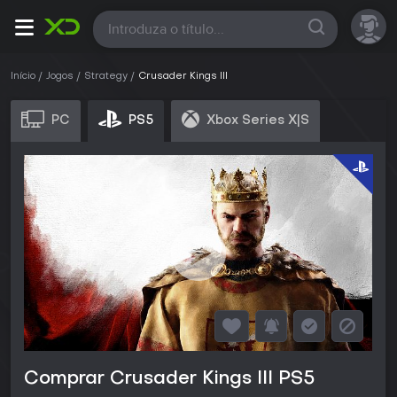
Todas
Início
Jogos
Strategy
Crusader Kings III
PC
PS5
Xbox Series X|S
Comprar Crusader Kings III PS5