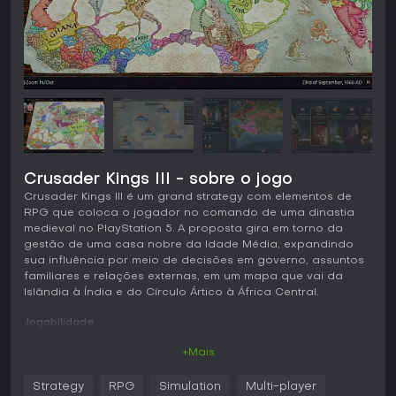
Crusader Kings III - sobre o jogo
Crusader Kings III é um grand strategy com elementos de
RPG que coloca o jogador no comando de uma dinastia
medieval no PlayStation 5. A proposta gira em torno da
gestão de uma casa nobre da Idade Média, expandindo
sua influência por meio de decisões em governo, assuntos
familiares e relações externas, em um mapa que vai da
Islândia à Índia e do Círculo Ártico à África Central.
Jogabilidade
O ciclo principal consiste em guiar sucessivos governantes
+Mais
de uma casa escolhida, cada um com habilidades próprias
que influenciam a estratégia a longo prazo. O jogador
Strategy
RPG
Simulation
Multi-player
seleciona entre cinco estilos de vida para desenvolver o