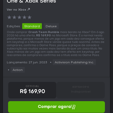
One & Xbox Series
Ver no Xbox
★
★
★
★
★
Edições:
Standard
Deluxe
Onde comprar
Crash Team Rumble
mais barato na Xbox? Em 6 ago.
2026 há uma oferta,
R$ 169,90
na Microsoft Store. É o normal nesta
plataforma, porque menos de um jogo em cada dez consegue oferta
em keyshop e a Microsoft Store vende quase tudo sozinha. Antes de
comprares, confirma o Game Pass, porque a preços de consola a
subscrição sai muitas vezes mais barata do que um único título. Na
Xbox menos de um jogo em cada dez tem oferta em keyshop, por
isso antes de comprares confirma se o título está no Game Pass.
Lançamento: 27 jun. 2023
Activision Publishing Inc.
Action
OFFICIAL
KEYSHOPS
R$ 169,90
Indisponível
Comprar agora