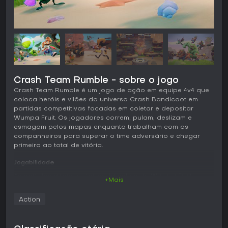
Crash Team Rumble - sobre o jogo
Crash Team Rumble é um jogo de ação em equipe 4v4 que
coloca heróis e vilões do universo Crash Bandicoot em
partidas competitivas focadas em coletar e depositar
Wumpa Fruit. Os jogadores correm, pulam, deslizam e
esmagam pelos mapas enquanto trabalham com os
companheiros para superar o time adversário e chegar
primeiro ao total de vitória.
Jogabilidade
As partidas giram em torno da coleta de Wumpa Fruit
+Mais
espalhadas pelo chão ou guardadas em caixas que se
abrem com giros, golpes ou deslizes. Cada jogador
Action
escolhe um personagem de um elenco dividido em três
papéis flexíveis, que definem como cada um contribui para
o esforço coletivo. Os Scorers são especializados em