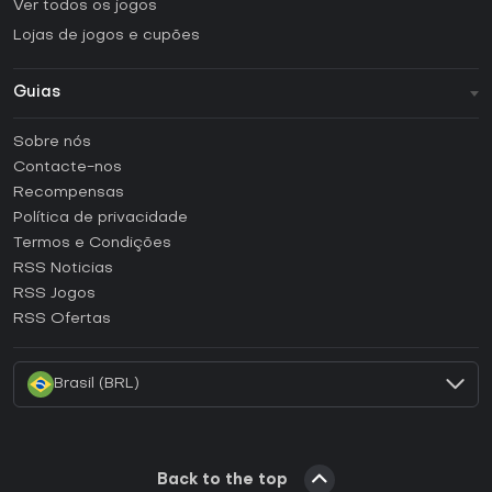
Ver todos os jogos
Lojas de jogos e cupões
Guias
FAQ
Sobre nós
Guias e tutoriais
Contacte-nos
Como ativar uma CD Key Steam?
Recompensas
Como ativar uma CD Key Epic Games?
Política de privacidade
Termos e Condições
Como ativar uma CD Key GOG?
RSS Noticias
Como ativar uma CD Key Ubisoft Connect?
RSS Jogos
Como ativar uma CD Key EA App?
RSS Ofertas
Como ativar uma CD Key Battle.net?
Brasil (BRL)
Back to the top