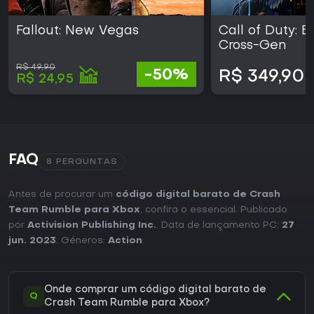
limitada, já que o desenvolvimento terminou após três
temporadas. A disponibilidade nas plataformas Xbox via
Fallout: New Vegas
Call of Duty: B
Game Pass oferece uma entrada acessível para testar as
Cross-Gen
partidas principais sem necessidade de compra adicional.
R$ 49,90
-50%
R$ 349,90
R$ 24,95
FAQ
8 PERGUNTAS
Antes de procurar um
código digital barato de Crash
Team Rumble para Xbox
, confira o essencial. Publicado
por
Activision Publishing Inc.
. Data de lançamento PC:
27
jun. 2023
. Géneros:
Action
.
Onde comprar um código digital barato de
Q
Crash Team Rumble para Xbox?