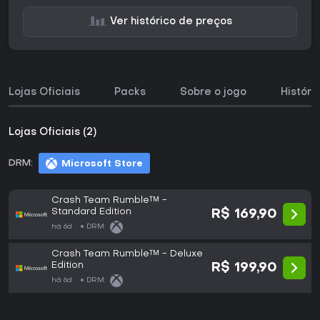
Ver histórico de preços
Lojas Oficiais
Packs
Sobre o jogo
Históri
Lojas Oficiais (2)
DRM:
Microsoft Store
Crash Team Rumble™ -
Standard Edition
R$ 169,90
há 6d
DRM:
Crash Team Rumble™ - Deluxe
Edition
R$ 199,90
há 6d
DRM: