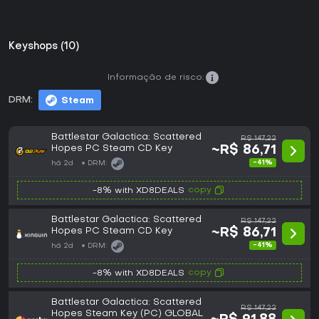
Keyshops (10)
Informação de risco:
DRM:
Steam
Battlestar Galactica: Scattered
R$ 147,22
Hopes PC Steam CD Key
~R$ 86,71
-41%
há 2d
DRM:
copy
-8% with XD8DEALS
Battlestar Galactica: Scattered
R$ 147,22
Hopes PC Steam CD Key
~R$ 86,71
-41%
há 2d
DRM:
copy
-8% with XD8DEALS
Battlestar Galactica: Scattered
R$ 147,22
Hopes Steam Key (PC) GLOBAL