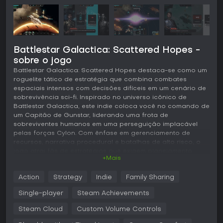
Battlestar Galactica: Scattered Hopes -
sobre o jogo
Battlestar Galactica: Scattered Hopes destaca-se como um
roguelite tático de estratégia que combina combates
espaciais intensos com decisões difíceis em um cenário de
sobrevivência sci-fi. Inspirado no universo icônico de
Battlestar Galactica, este indie coloca você no comando de
um Capitão de Gunstar, liderando uma frota de
sobreviventes humanos em uma perseguição implacável
pelas forças Cylon. Com ênfase em gerenciamento de
recursos, narrativa procedural e batalhas de alto risco, o
jogo atrai fãs de estratégias que exigem planejamento
+Mais
meticuloso e adaptação.
Jogabilidade
Action
Strategy
Indie
Family Sharing
Em Battlestar Galactica: Scattered Hopes, o loop principal
Single-player
Steam Achievements
gira em torno de guiar sua frota por setores enquanto foge
da esmagadora armada Cylon. Você explora planetas e
Steam Cloud
Custom Volume Controls
pontos de interesse, onde crises surgem forçando escolhas