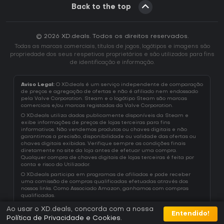
Back to the top
© 2026 XD.deals. Todos os direitos reservados.
Todas as marcas comerciais, títulos de jogos, logótipos e imagens são
propriedade dos seus respetivos proprietários e são utilizados para fins
de identificação e informação.
Aviso Legal:
O XD.deals é um serviço independente de comparação
de preços e agregação de ofertas e não é afiliado nem endossado
pela Valve Corporation. Steam e o logótipo Steam são marcas
comerciais e/ou marcas registadas da Valve Corporation.
O XD.deals utiliza dados publicamente disponíveis da Steam e
exibe informações de preços de lojas terceiras para fins
informativos. Não vendemos produtos ou chaves digitais e não
garantimos a precisão, disponibilidade ou validade das ofertas ou
chaves digitais exibidas. Verifique sempre as condições finais
diretamente no site da loja antes de efetuar uma compra.
Qualquer compra de chaves digitais de lojas terceiras é feita por
conta e risco do Utilizador.
O XD.deals participa em programas de afiliados e pode receber
uma comissão de compras qualificadas efetuadas através dos
nossos links. Como Associado Amazon, ganhamos com compras
qualificadas.
Ao usar o XD.deals, concorda com a nossa
Entendido!
Política de Privacidade e Cookies
.