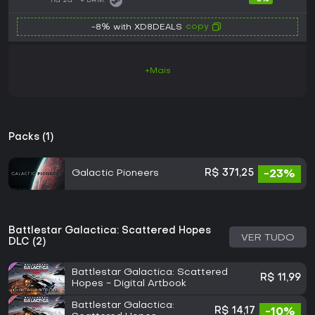
há 2d
DRM:
copy
-8% with XD8DEALS
+Mais
Packs (1)
Galactic Pioneers
R$ 371,25
-23%
Battlestar Galactica: Scattered Hopes
VER TUDO
DLC (2)
Battlestar Galactica: Scattered
R$ 11,99
Hopes - Digital Artbook
Battlestar Galactica:
R$ 14,17
-10%