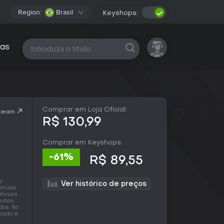
Region:
Brasil
Keyshops:
Todas as plataformas
as
Comprar em Loja Oficial:
Steam
R$ 130,99
Comprar em Keyshops:
-61%
R$ 89,55
s
Ver histórico de preços
litude
ficiais
uitas
dos. No
rcado é