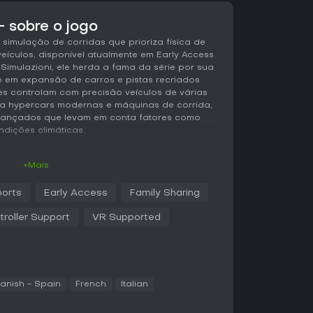
 sobre o jogo
simulação de corridas que prioriza física de
veículos, disponível atualmente em Early Access
Simulazioni, ele herda a fama da série por sua
 em expansão de carros e pistas recriados
es controlam com precisão veículos de várias
a a hypercars modernas e máquinas de corrida,
vançados que levam em conta fatores como
dições climáticas.
+Mais
ia está em dominar a dinâmica dos veículos em
delo de física recria amortecimento dos pneus,
orts
Early Access
Family Sharing
mportamento térmico, garantindo controle
ões e curvas. Atualizações recentes
troller Support
VR Supported
force feedback e controles eletrônicos como
stáveis direto do cockpit. Melhorias no áudio
etalhados de motor, efeitos de turbo e ruídos
ições de pilotagem. Os gráficos buscam
te a VR e triple screens para uma visão mais
anish - Spain
French
Italian
atching por habilidade, enquanto o single-player