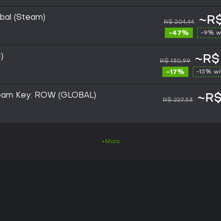
bal (Steam)
~R$
R$ 204,44
-47%
-9% w
)
~R$
R$ 130,99
-17%
-15% w
eam Key: ROW (GLOBAL)
~R$
R$ 227,53
+Mais