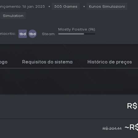
nçamento: 16 jan. 2025
505 Games
Kunos Simulazioni
Simulation
Mostly Positive
(9k)
tacritic:
tbd
tbd
Steam:
jogo
Requisitos do sistema
Histórico de preços
R$
~R$
R$ 204,44