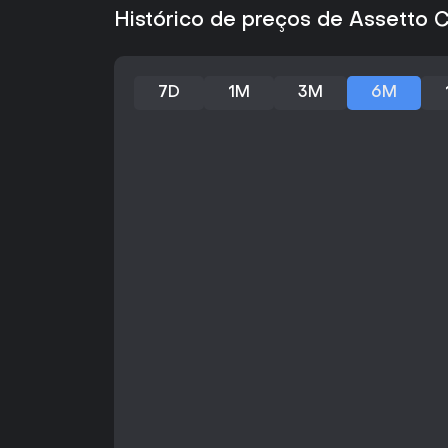
Histórico de preços de Assetto
7D
1M
3M
6M