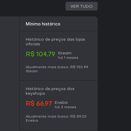
se dos desenvolvedores. Patches anteriores
VER TUDO
ari F40 LM e pistas como Road Atlanta, além de
ração e revisões no áudio para respostas
logiam a física sólida como ponto alto, mas
as ausências de recursos.
Mínimo histórico
Histórico de preços das lojas
as que valorizam física autêntica e variedade
oficiais
tem apelo em sua fase de Early Access,
 multiplayer como o Daily Racing Portal.
Steam
R$ 104,79
am o manuseio excepcional dos carros e o
há 1 meses
stabilidades e a remoção recente de modos
ção mista. Se você curte ajustar setups e
Atualmente mais baixo:
R$ 130,99
Steam
im racers dedicados; já quem busca uma
da pode aguardar o desenvolvimento até o
Histórico de preços dos
keyshops
Eneba
R$ 66,97
há 5 meses
Atualmente mais baixo:
R$ 89,55
Eneba