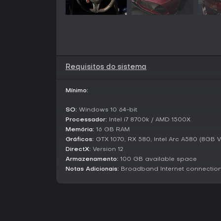
Requisitos do sistema
Mínimo:
SO:
Windows 10 64-bit
Processador:
Intel i7 8700k / AMD 1500X
Memória:
16 GB RAM
Gráficos:
GTX 1070, RX 580, Intel Arc A580 (8GB 
DirectX:
Version 12
Armazenamento:
100 GB available space
Notas Adicionais:
Broadband Internet connection;