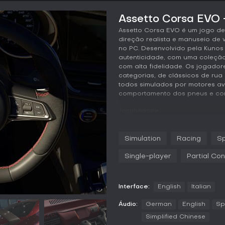
Assetto Corsa EVO -
Assetto Corsa EVO é um jogo de 
direção realista e manuseio de 
no PC. Desenvolvido pela Kunos 
autenticidade, com uma coleção
com alta fidelidade. Os jogador
categorias, de clássicos de ru
todos simulados por motores a
comportamento dos pneus e con
Jogabilidade
Em Assetto Corsa EVO, a essênc
pistas escaneadas a laser. O mo
Simulation
Racing
Sp
consistência de aderência e co
refinado em frenagens, aceleraç
Single-player
Partial Con
aprimoraram sistemas híbridos, 
viés de freio e diferenciais, aju
aumentam a imersão, com sons d
Interface:
English
Italian
ambientais que reagem às cond
realismo fotográfico, com supor
Áudio:
German
English
Sp
envolvente. O multiplayer usa m
permite testar limites sem rivais.
Simplified Chinese