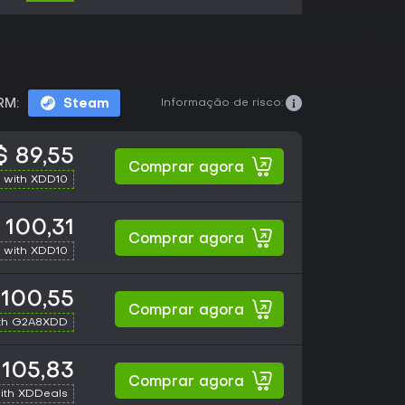
Informação de risco:
RM:
Steam
 89,55
Comprar agora
 with XDD10
 100,31
Comprar agora
 with XDD10
 100,55
Comprar agora
th G2A8XDD
105,83
Comprar agora
ith XDDeals