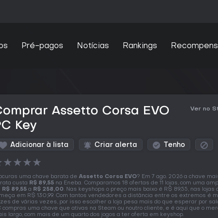
os
Pré-pagos
Notícias
Rankings
Recompens
Comprar Assetto Corsa EVO
Ver no 
PC Key
Adicionar à lista
Criar alerta
Tenho
★
★
★
★
★
ocuras uma chave barata de
Assetto Corsa EVO
? Em 7 ago. 2026 a chave mai
rata custa
R$ 89,55
na Eneba. Comparamos 18 ofertas de 11 lojas, com uma amp
e
R$ 89,55
a
R$ 258,00
. Nas keyshops o preço mais baixo é R$ 89,55, nas lojas o
meça em R$ 130,99. Com tantos vendedores a distância entre os extremos é m
zes de várias vezes, por isso escolher a loja pesa mais do que esperar por sal
 compras uma chave que ativas na Steam ou noutro cliente, e é aqui que o me
is largo, com mais de um quarto dos jogos a ter oferta em keyshop.