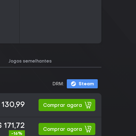
Jogos semelhantes
DRM:
Steam
 130,99
Comprar agora
 171,72
Comprar agora
-16%