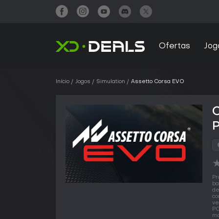
Ofertas
Jog
Início
Jogos
Simulation
Assetto Corsa EVO
Pr
ba
d
co
ve
PC
ma