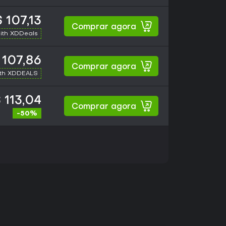
 107,13
Comprar agora
ith XDDeals
 107,86
Comprar agora
ith XDDEALS
 113,04
Comprar agora
-50%