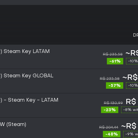
D
C) Steam Key LATAM
~R$
R$ 235,58
-61%
-10%
C) Steam Key GLOBAL
~R$
R$ 235,58
-57%
-10%
) - Steam Key - LATAM
R$
R$ 130,99
-23%
-8% wi
W (Steam)
~R$ 
R$ 204,44
-48%
-9% w